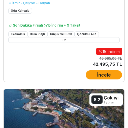
İzmir - Çeşme - Dalyan
Oda Kahvaltı
Son Dakika Fırsatı %15 İndirim + 9 Taksit
Ekonomik
Kum Plajlı
Küçük ve Butik
Çocuklu Aile
+
2
%15 İndirim
49.995,00 TL
42.495,75 TL
İncele
Çok iyi
8.2
1 yorum