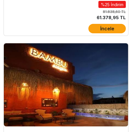
%25 İndirim
81.838,60 TL
61.378,95 TL
İncele