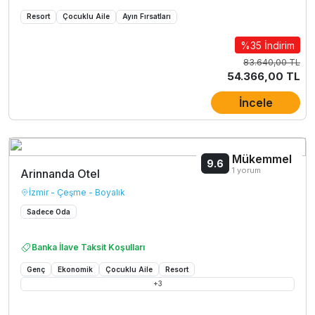
Resort
Çocuklu Aile
Ayın Fırsatları
%35 İndirim
83.640,00 TL
54.366,00 TL
İncele
Mükemmel
9.6
1 yorum
Arinnanda Otel
İzmir - Çeşme - Boyalık
Sadece Oda
Banka İlave Taksit Koşulları
Genç
Ekonomik
Çocuklu Aile
Resort
+
3