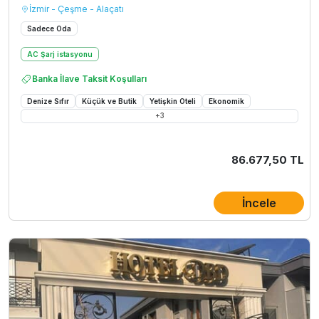
İzmir - Çeşme - Alaçatı
Sadece Oda
AC Şarj istasyonu
Banka İlave Taksit Koşulları
Denize Sıfır
Küçük ve Butik
Yetişkin Oteli
Ekonomik
+
3
86.677,50 TL
İncele