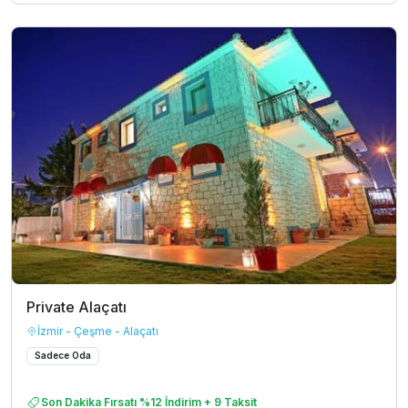
Private Alaçatı
İzmir - Çeşme - Alaçatı
Sadece Oda
Son Dakika Fırsatı %12 İndirim + 9 Taksit