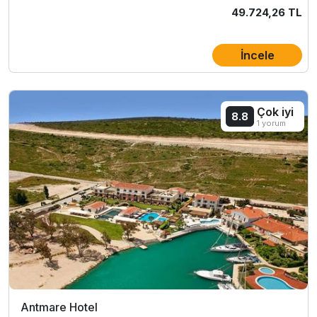
49.724,26 TL
İncele
Çok iyi
8.8
1 yorum
Antmare Hotel