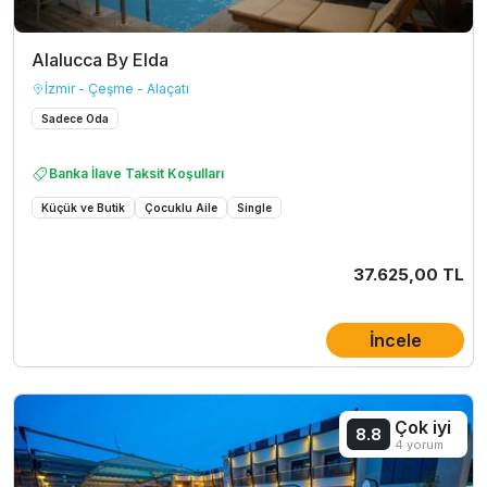
Alalucca By Elda
İzmir - Çeşme - Alaçatı
Sadece Oda
Banka İlave Taksit Koşulları
Küçük ve Butik
Çocuklu Aile
Single
37.625,00 TL
İncele
Çok iyi
8.8
4 yorum