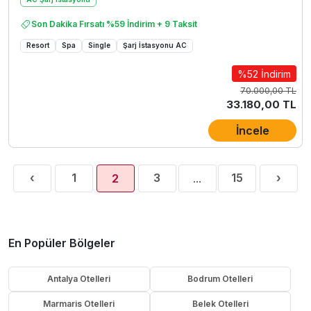
Son Dakika Fırsatı %59 İndirim + 9 Taksit
Resort
Spa
Single
Şarj İstasyonu AC
%52 İndirim
70.000,00 TL
33.180,00 TL
İncele
Previous
Next
‹
1
3
15
›
2
...
(current)
En Popüler Bölgeler
Antalya Otelleri
Bodrum Otelleri
Marmaris Otelleri
Belek Otelleri