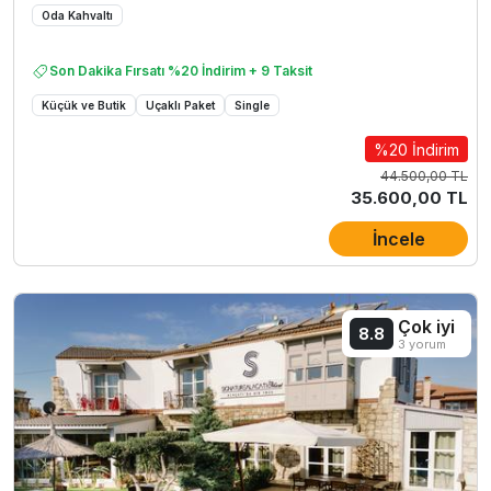
Oda Kahvaltı
Son Dakika Fırsatı %20 İndirim + 9 Taksit
Küçük ve Butik
Uçaklı Paket
Single
%20 İndirim
44.500,00 TL
35.600,00 TL
İncele
Çok iyi
8.8
3 yorum