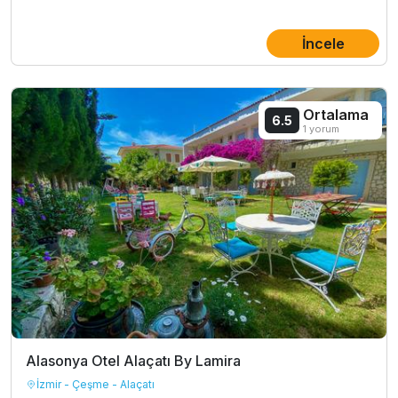
İncele
Ortalama
6.5
1 yorum
Alasonya Otel Alaçatı By Lamira
İzmir - Çeşme - Alaçatı