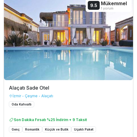
Mükemmel
9.5
1 yorum
Alaçatı Sade Otel
İzmir - Çeşme - Alaçatı
Oda Kahvaltı
Son Dakika Fırsatı %25 İndirim + 9 Taksit
Genç
Romantik
Küçük ve Butik
Uçaklı Paket