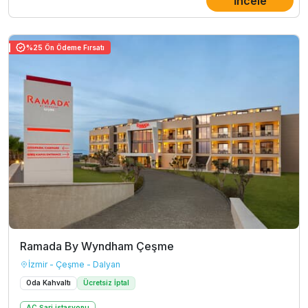
İncele
%25 Ön Ödeme Fırsatı
Ramada By Wyndham Çeşme
İzmir - Çeşme - Dalyan
Oda Kahvaltı
Ücretsiz İptal
AC Şarj istasyonu