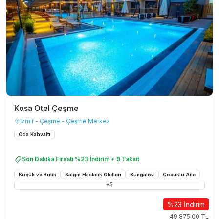
Kosa Otel Çeşme
İzmir - Çeşme - Çeşme Merkez
Oda Kahvaltı
Son Dakika Fırsatı %23 İndirim + 9 Taksit
Küçük ve Butik
Salgın Hastalık Otelleri
Bungalov
Çocuklu Aile
+
5
%23 İndirim
49.875,00 TL