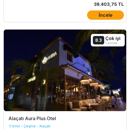
38.403,75 TL
İncele
Çok iyi
8.3
1 yorum
Alaçatı Aura Plus Otel
İzmir - Çeşme - Alaçatı