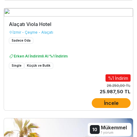
Alaçatı Viola Hotel
İzmir - Çeşme - Alaçatı
Sadece Oda
Erken Al İndirimli Al %1 İndirim
Single
Küçük ve Butik
%1 İndirim
26.250,00 TL
25.987,50 TL
İncele
Mükemmel
10
1 yorum