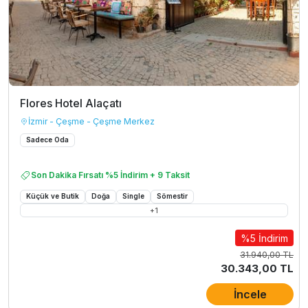
Flores Hotel Alaçatı
İzmir - Çeşme - Çeşme Merkez
Sadece Oda
Son Dakika Fırsatı %5 İndirim + 9 Taksit
Küçük ve Butik
Doğa
Single
Sömestir
+
1
%5 İndirim
31.940,00 TL
30.343,00 TL
İncele