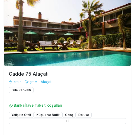
Cadde 75 Alaçatı
İzmir - Çeşme - Alaçatı
Oda Kahvaltı
Banka İlave Taksit Koşulları
Yetişkin Oteli
Küçük ve Butik
Genç
Deluxe
+
1