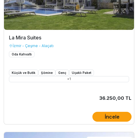
La Mira Suites
İzmir - Çeşme - Alaçatı
Oda Kahvaltı
Küçük ve Butik
Şömine
Genç
Uçaklı Paket
+
1
36.250,00 TL
İncele