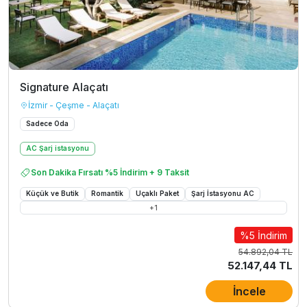
Signature Alaçatı
İzmir - Çeşme - Alaçatı
Sadece Oda
AC Şarj istasyonu
Son Dakika Fırsatı %5 İndirim + 9 Taksit
Küçük ve Butik
Romantik
Uçaklı Paket
Şarj İstasyonu AC
+
1
%5 İndirim
54.892,04 TL
52.147,44 TL
İncele