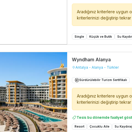
Aradığınız kriterlere uygun 
kriterlerinizi değiştirip tekra
Single
Küçük ve Butik
Su Kaydır
Wyndham Alanya
Antalya - Alanya - Türkler
Sürdürülebilir Turizm Sertifikalı
Aradığınız kriterlere uygun 
kriterlerinizi değiştirip tekra
Tesis bu dönemde faaliyet gös
Resort
Çocuklu Aile
Su Kaydıra