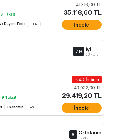
41.316,00 TL
35.118,60 TL
 9 Taksit
İncele
ye Duyarlı Tesis
+
4
İyi
7.9
23 yorum
%40 İndirim
49.032,00 TL
29.419,20 TL
 9 Taksit
İncele
rt
Ekonomik
+
2
Ortalama
6
1 yorum
z