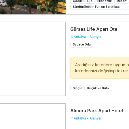
Çocuklu Aile
Ekonomik
Resort
Sürdürülebilir Turizm Sertifikası
Gürses Life Apart Otel
Antalya - Alanya
Sadece Oda
Aradığınız kriterlere uygun 
kriterlerinizi değiştirip tekra
Single
Küçük ve Butik
Almera Park Apart Hotel
Antalya - Alanya