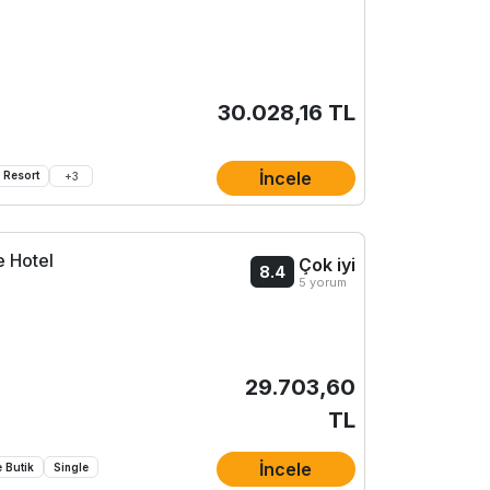
30.028,16 TL
İncele
Resort
+
3
e Hotel
Çok iyi
8.4
5 yorum
29.703,60
TL
İncele
 Butik
Single