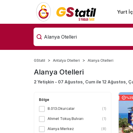
Yurt İç
GStatil
Antalya Otelleri
Alanya Otelleri
Alanya Otelleri
2 Yetişkin - 07 Ağustos, Cum ile 12 Ağustos, Ç
%25 
Bölge
8.013.Okurcalar
(
1
)
Ahmet Tokuş Bulvarı
(
1
)
Alanya Merkez
(
8
)