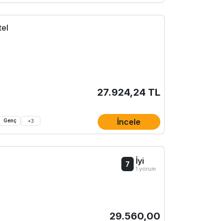
tel
27.924,24 TL
İncele
Genç
+
3
İyi
7
1 yorum
29.560,00