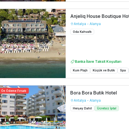
Anjeliq House Boutique Ho
Antalya - Alanya
Oda Kahvaltı
Banka İlave Taksit Koşulları
Kum Plajlı
Küçük ve Butik
Spa
Ön Ödeme Fırsatı
Bora Bora Butik Hotel
Antalya - Alanya
Herşey Dahil
Ücretsiz İptal