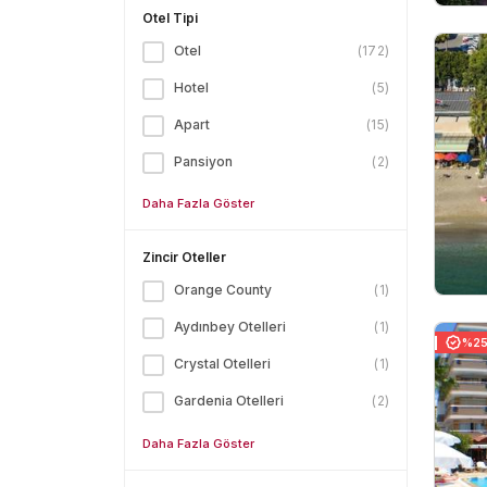
Otel Tipi
Otel
(
172
)
Hotel
(
5
)
Apart
(
15
)
Pansiyon
(
2
)
Daha Fazla Göster
Zincir Oteller
Orange County
(
1
)
Aydınbey Otelleri
(
1
)
%25 
Crystal Otelleri
(
1
)
Gardenia Otelleri
(
2
)
Daha Fazla Göster