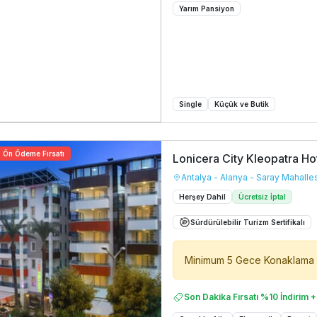
Yarım Pansiyon
Single
Küçük ve Butik
Ön Ödeme Fırsatı
Lonicera City Kleopatra Ho
Antalya - Alanya - Saray Mahalle
Herşey Dahil
Ücretsiz İptal
Sürdürülebilir Turizm Sertifikalı
Minimum 5 Gece Konaklama 
Son Dakika Fırsatı %10 İndirim +