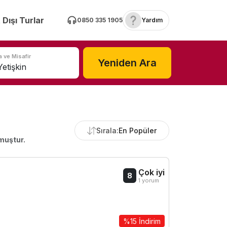
 Dışı Turlar
0850 335 1905
Yardım
 ve Misafir
Yeniden Ara
Sırala:
En Popüler
muştur.
Çok iyi
8
1 yorum
%15 İndirim