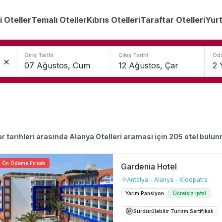
i Oteller
Temalı Oteller
Kıbrıs Otelleri
Taraftar Otelleri
Yurt
Giriş Tarihi
Çıkış Tarihi
Oda
ar
tarihleri arasında
Alanya Otelleri
araması için
205
otel bulun
Ön Ödeme Fırsatı
Gardenia Hotel
Antalya - Alanya - Kleopatra
Yarım Pansiyon
Ücretsiz İptal
Sürdürülebilir Turizm Sertifikalı