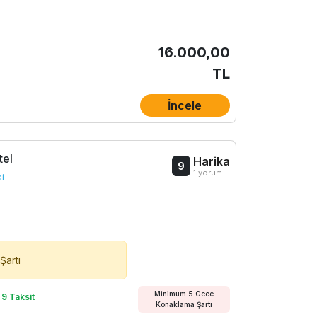
16.000,00
TL
İncele
tel
Harika
9
1 yorum
si
Şartı
Minimum 5 Gece
 9 Taksit
Konaklama Şartı