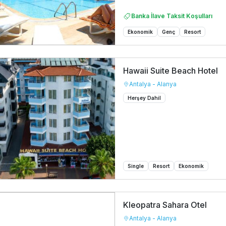
Banka İlave Taksit Koşulları
Ekonomik
Genç
Resort
Hawaii Suite Beach Hotel
Antalya - Alanya
Herşey Dahil
Single
Resort
Ekonomik
Kleopatra Sahara Otel
Antalya - Alanya