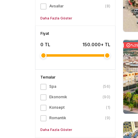
Avsallar
(
8
)
Daha Fazla Göster
Fiyat
0
TL
150.000+ TL
%25 
Temalar
Spa
(
56
)
Ekonomik
(
90
)
Konsept
(
1
)
Romantik
(
9
)
Daha Fazla Göster