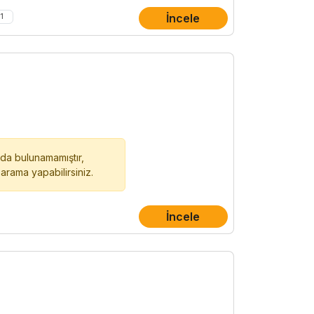
İncele
+
1
oda bulunamamıştır,
r arama yapabilirsiniz.
İncele