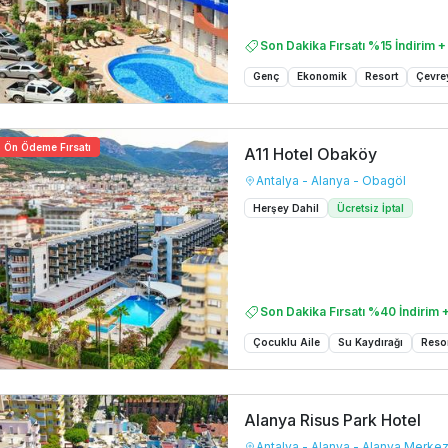
Son Dakika Fırsatı %15 İndirim +
Genç
Ekonomik
Resort
Çevre
Ön Ödeme Fırsatı
A11 Hotel Obaköy
Antalya - Alanya - Obagöl
Herşey Dahil
Ücretsiz İptal
Son Dakika Fırsatı %40 İndirim +
Çocuklu Aile
Su Kaydırağı
Reso
Alanya Risus Park Hotel
Antalya - Alanya - Alanya Merke