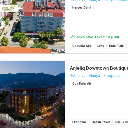
Herşey Dahil
Banka İlave Taksit Koşulları
Çocuklu Aile
Genç
Kum Plajlı
Anjeliq Downtown Boutiqu
Antalya - Alanya - Kleopatra
Oda Kahvaltı
Ekonomik
Uçaklı Paket
Küçük ve