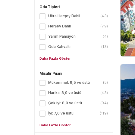
Oda Tipleri
Ultra Herşey Dahil
(
43
)
Herşey Dahil
(
79
)
Yarım Pansiyon
(
4
)
Oda Kahvaltı
(
13
)
Daha Fazla Göster
Misafir Puanı
Mükemmel: 9,5 ve üstü
(
5
)
Harika: 8,9 ve üstü
(
43
)
Çok iyi: 8,0 ve üstü
(
94
)
İyi: 7,0 ve üstü
(
119
)
Daha Fazla Göster