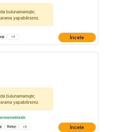
oda bulunamamıştır,
r arama yapabilirsiniz.
İncele
ağı
+
3
oda bulunamamıştır,
r arama yapabilirsiniz.
termemektedir.
İncele
ğı
Balayı
+
9