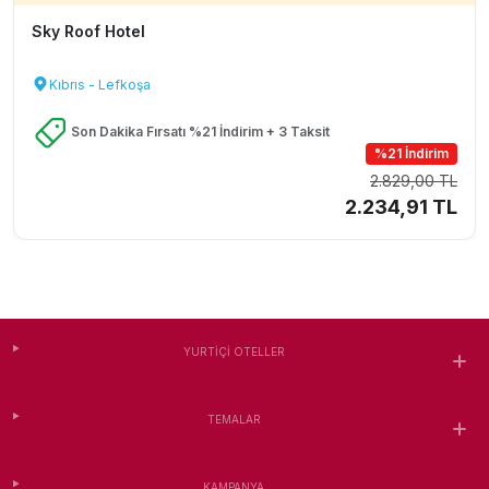
Sky Roof Hotel
Kıbrıs - Lefkoşa
Son Dakika Fırsatı %21 İndirim + 3 Taksit
%21 İndirim
2.829,00 TL
2.234,91 TL
YURTIÇI OTELLER
TEMALAR
KAMPANYA