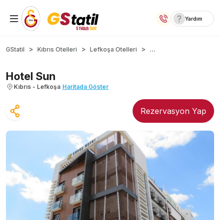
Yardım
Yurt İçi Oteller
...
GStatil
Kıbrıs Otelleri
Lefkoşa Otelleri
Temalı Oteller
Hotel Sun
Kıbrıs - Lefkoşa
Haritada Göster
Kıbrıs Otelleri
Rezervasyon Yap
Taraftar Otelleri
Yurt Dışı Turlar