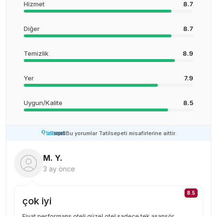
Hizmet
8.7
Diğer
8.7
Temizlik
8.9
Yer
7.9
Uygun/Kalite
8.5
Bu yorumlar Tatilsepeti misafirlerine aittir.
M. Y.
3 ay önce
8.5
çok iyi
Fiyat performans oteli güzel otel sadece tek asansör