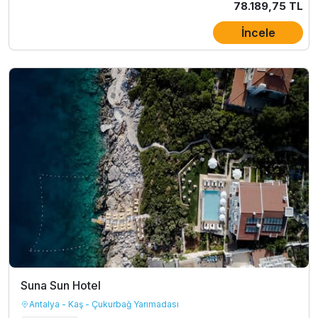
78.189,75 TL
İncele
Suna Sun Hotel
Antalya - Kaş - Çukurbağ Yarımadası