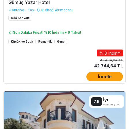
Gümüş Yazar Hotel
Antalya - Kaş - Çukurbağ Yarımadası
Oda Kahvaltı
Son Dakika Fırsatı %10 İndirim + 9 Taksit
Küçük ve Butik
Romantik
Genç
%10 İndirim
47.494,04 TL
42.744,64 TL
İncele
İyi
7.9
yorum yok