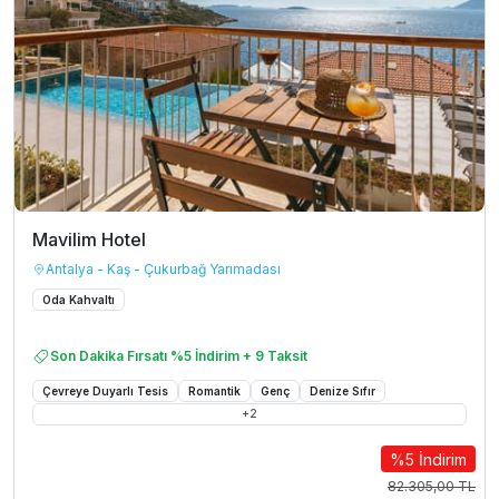
Mavilim Hotel
Antalya - Kaş - Çukurbağ Yarımadası
Oda Kahvaltı
Son Dakika Fırsatı %5 İndirim + 9 Taksit
Çevreye Duyarlı Tesis
Romantik
Genç
Denize Sıfır
+
2
%5 İndirim
82.305,00 TL