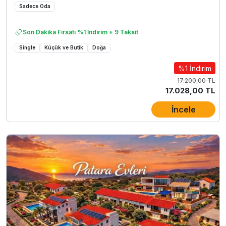
Sadece Oda
Son Dakika Fırsatı %1 İndirim + 9 Taksit
Single
Küçük ve Butik
Doğa
%1 İndirim
17.200,00 TL
17.028,00 TL
İncele