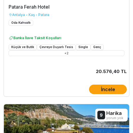
Patara Ferah Hotel
Antalya - Kaş - Patara
Oda Kahvaltı
Banka İlave Taksit Koşulları
Küçük ve Butik
Çevreye Duyarlı Tesis
Single
Genç
+
2
20.576,40 TL
İncele
Harika
9
yorum yok