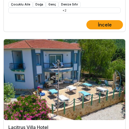
Çocuklu Aile
Doğa
Genç
Denize Sıfır
+
2
İncele
Lacitrus Villa Hotel