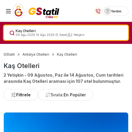
Yardım
Yurt İçi Oteller
Kaş Otelleri
09 Ağu 2026
14 Ağu 2026
(
5
Gece)
2
Yetişkin
Temalı Oteller
GStatil
Antalya Otelleri
Kaş Otelleri
Kıbrıs Otelleri
Kaş Otelleri
Taraftar Otelleri
2 Yetişkin - 09 Ağustos, Paz ile 14 Ağustos, Cum
tarihleri
arasında
Kaş Otelleri
araması için
107
otel bulunmuştur.
Yurt Dışı Turlar
Filtrele
Sırala:
En Popüler