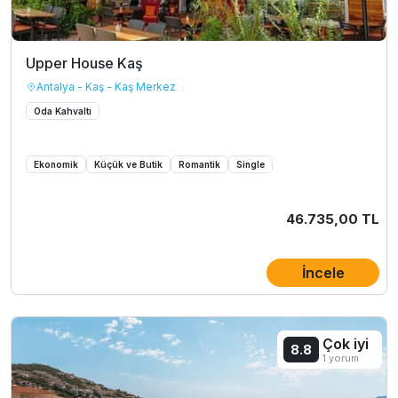
Upper House Kaş
Antalya - Kaş - Kaş Merkez
Oda Kahvaltı
Ekonomik
Küçük ve Butik
Romantik
Single
46.735,00 TL
İncele
Çok iyi
8.8
1 yorum