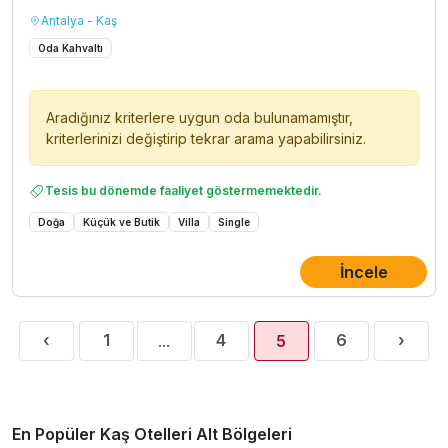
Antalya - Kaş
Oda Kahvaltı
Aradığınız kriterlere uygun oda bulunamamıştır,
kriterlerinizi değiştirip tekrar arama yapabilirsiniz.
Tesis bu dönemde faaliyet göstermemektedir.
Doğa
Küçük ve Butik
Villa
Single
İncele
Previous
Next
‹
1
4
6
›
...
5
(current)
En Popüler Kaş Otelleri Alt Bölgeleri