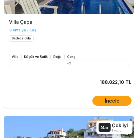
Villa Çapa
Antalya - Kaş
Sadece Oda
Villa
Küçük ve Butik
Doğa
Genç
+
2
188.822,10 TL
İncele
Çok iyi
8.5
1 yorum