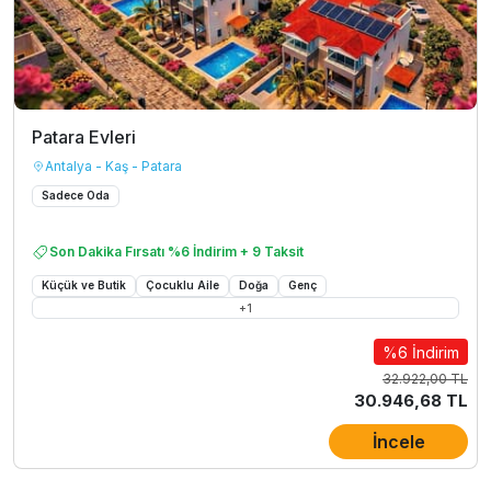
Patara Evleri
Antalya - Kaş - Patara
Sadece Oda
Son Dakika Fırsatı %6 İndirim + 9 Taksit
Küçük ve Butik
Çocuklu Aile
Doğa
Genç
+
1
%6 İndirim
32.922,00 TL
30.946,68 TL
İncele