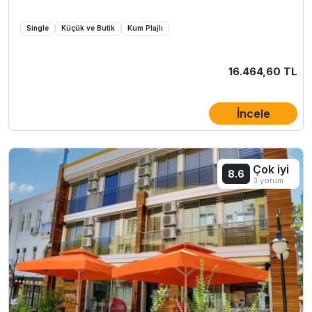
Single
Küçük ve Butik
Kum Plajlı
16.464,60 TL
İncele
Çok iyi
8.6
3 yorum