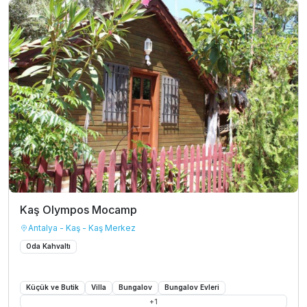
Kaş Olympos Mocamp
Antalya - Kaş - Kaş Merkez
Oda Kahvaltı
Küçük ve Butik
Villa
Bungalov
Bungalov Evleri
+
1