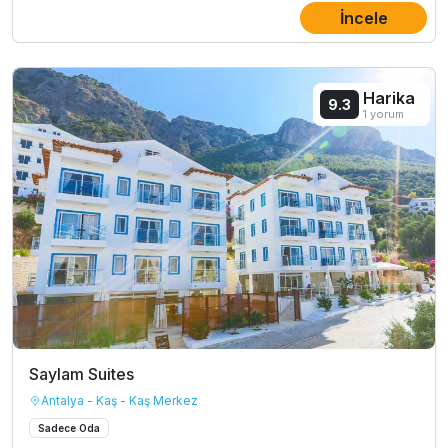
İncele
Harika
9.3
1 yorum
Saylam Suites
Antalya - Kaş - Kaş Merkez
Sadece Oda