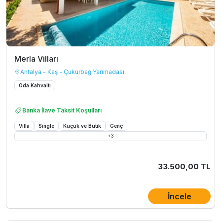
Merla Vilları
Antalya - Kaş - Çukurbağ Yarımadası
Oda Kahvaltı
Banka İlave Taksit Koşulları
Villa
Single
Küçük ve Butik
Genç
+
3
33.500,00 TL
İncele