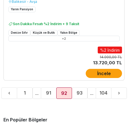
Balıkesir - Avşa
Yarım Pansiyon
Son Dakika Fırsatı %2 İndirim + 9 Taksit
Denize Sıfır
Küçük ve Butik
Yakın Bölge
+
2
%2 İndirim
14.000,00 TL
13.720,00 TL
İncele
Previous
Nex
‹
1
91
93
104
›
...
92
...
(current)
En Popüler Bölgeler