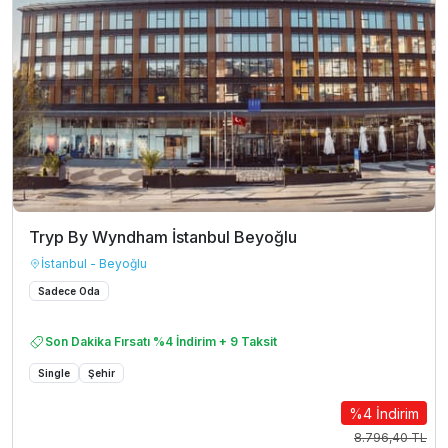
Tryp By Wyndham İstanbul Beyoğlu
İstanbul - Beyoğlu
Sadece Oda
Son Dakika Fırsatı %4 İndirim + 9 Taksit
Single
Şehir
%4 İndirim
8.796,40 TL