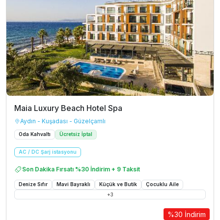
Maia Luxury Beach Hotel Spa
Aydın - Kuşadası - Güzelçamlı
Oda Kahvaltı
Ücretsiz İptal
AC / DC Şarj istasyonu
Son Dakika Fırsatı %30 İndirim + 9 Taksit
Denize Sıfır
Mavi Bayraklı
Küçük ve Butik
Çocuklu Aile
+
3
%30 İndirim