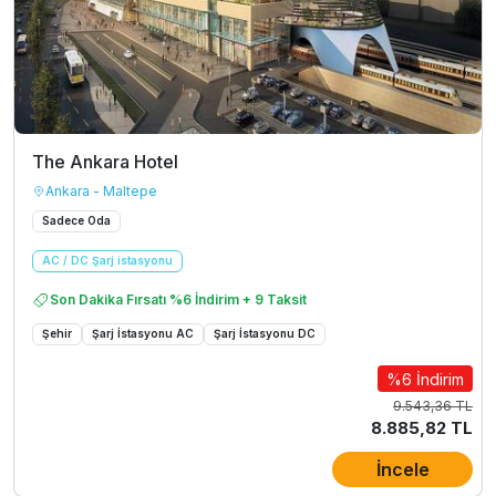
The Ankara Hotel
Ankara - Maltepe
Sadece Oda
AC / DC Şarj istasyonu
Son Dakika Fırsatı %6 İndirim + 9 Taksit
Şehir
Şarj İstasyonu AC
Şarj İstasyonu DC
%6 İndirim
9.543,36 TL
8.885,82 TL
İncele