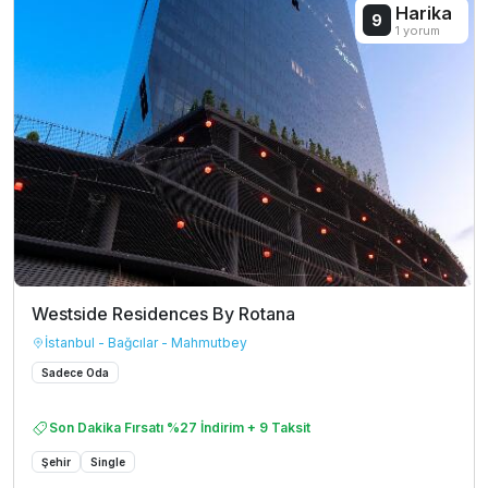
Harika
9
1 yorum
Westside Residences By Rotana
İstanbul - Bağcılar - Mahmutbey
Sadece Oda
Son Dakika Fırsatı %27 İndirim + 9 Taksit
Şehir
Single