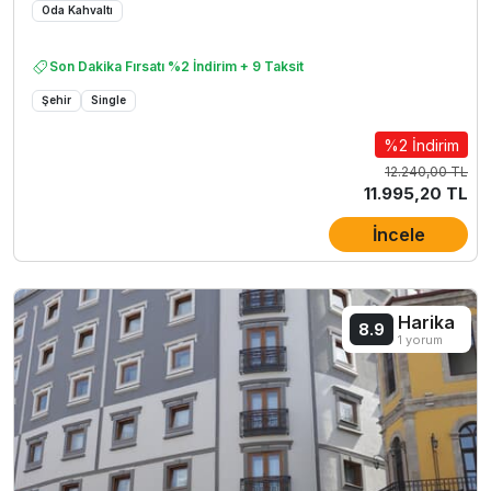
Oda Kahvaltı
Son Dakika Fırsatı %2 İndirim + 9 Taksit
Şehir
Single
%2 İndirim
12.240,00 TL
11.995,20 TL
İncele
Harika
8.9
1 yorum