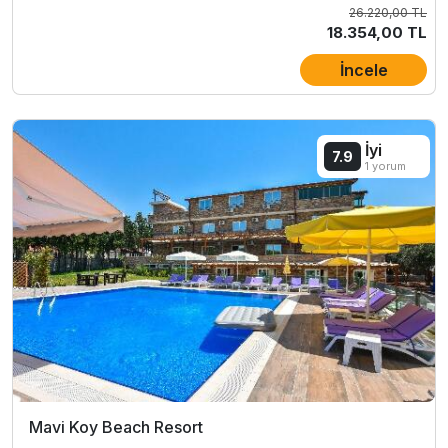
26.220,00 TL
18.354,00 TL
İncele
İyi
7.9
1 yorum
Mavi Koy Beach Resort