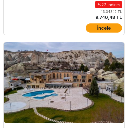
%27 İndirim
13.343,12 TL
9.740,48 TL
İncele