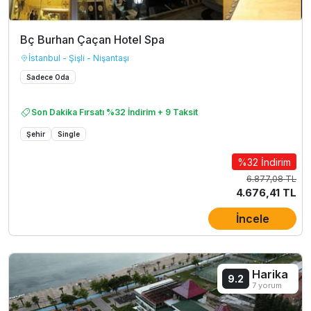
Bç Burhan Çaçan Hotel Spa
İstanbul - Şişli - Nişantaşı
Sadece Oda
Son Dakika Fırsatı %32 İndirim + 9 Taksit
Şehir
Single
%32 İndirim
6.877,08 TL
4.676,41 TL
İncele
Harika
9.2
7 yorum