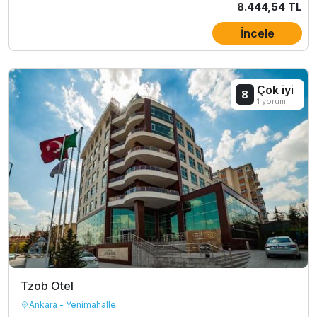
8.444,54 TL
İncele
Çok iyi
8
1 yorum
Tzob Otel
Ankara - Yenimahalle