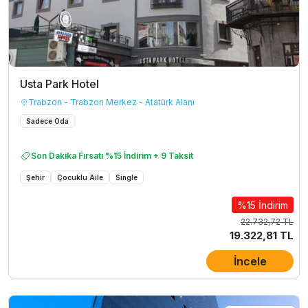
Usta Park Hotel
Trabzon - Trabzon Merkez - Atatürk Alanı
Sadece Oda
Son Dakika Fırsatı %15 İndirim + 9 Taksit
Şehir
Çocuklu Aile
Single
%15 İndirim
22.732,72 TL
19.322,81 TL
İncele