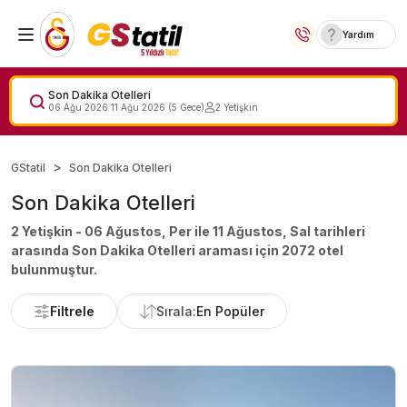
Yardım
Yurt İçi Oteller
Son Dakika Otelleri
06 Ağu 2026
11 Ağu 2026
(
5
Gece)
2
Yetişkin
Temalı Oteller
GStatil
Son Dakika Otelleri
Kıbrıs Otelleri
Son Dakika Otelleri
Lansmana Özel Oteller
2 Yetişkin - 06 Ağustos, Per ile 11 Ağustos, Sal
tarihleri
arasında
Son Dakika Otelleri
araması için
2072
otel
Yurt Dışı Turlar
bulunmuştur.
Filtrele
Sırala:
En Popüler