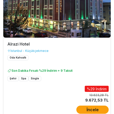
Alrazi Hotel
İstanbul - Küçükçekmece
Oda Kahvaltı
Son Dakika Fırsatı %29 İndirim + 9 Taksit
Şehir
Spa
Single
%29 İndirim
13.623,28 TL
9.672,53 TL
İncele