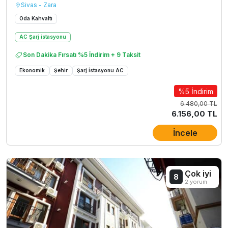
Sivas - Zara
Oda Kahvaltı
AC Şarj istasyonu
Son Dakika Fırsatı %5 İndirim + 9 Taksit
Ekonomik
Şehir
Şarj İstasyonu AC
%5 İndirim
6.480,00 TL
6.156,00 TL
İncele
Çok iyi
8
2 yorum