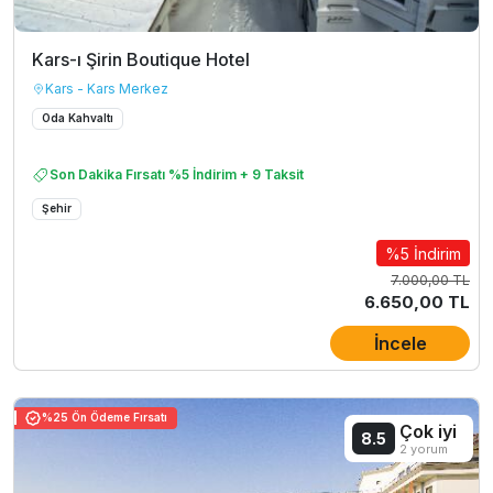
Kars-ı Şirin Boutique Hotel
Kars - Kars Merkez
Oda Kahvaltı
Son Dakika Fırsatı %5 İndirim + 9 Taksit
Şehir
%5 İndirim
7.000,00 TL
6.650,00 TL
İncele
%25 Ön Ödeme Fırsatı
Çok iyi
8.5
2 yorum