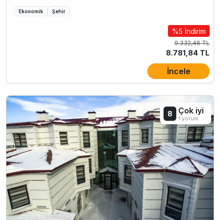
Ekonomik
Şehir
%5 İndirim
9.332,46 TL
8.781,84 TL
İncele
Çok iyi
8
1 yorum