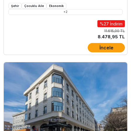
Şehir
Çocuklu Aile
Ekonomik
+
2
%27 İndirim
11.615,00 TL
8.478,95 TL
İncele