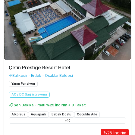
Çetin Prestige Resort Hotel
Balıkesir - Erdek - Ocaklar Beldesi
Yarım Pansiyon
AC / DC Şarj istasyonu
Son Dakika Fırsatı %25 İndirim + 9 Taksit
Alkolsüz
Aquapark
Bebek Dostu
Çocuklu Aile
+
10
%25 İndirim