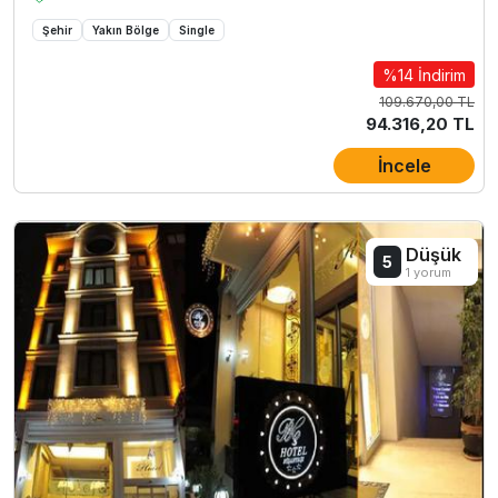
Şehir
Yakın Bölge
Single
%14 İndirim
109.670,00 TL
94.316,20 TL
İncele
Düşük
5
1 yorum