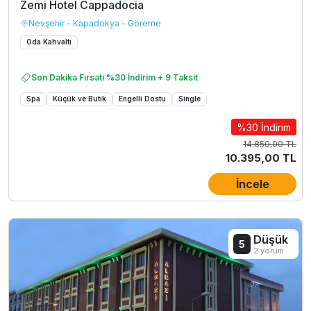
Zemi Hotel Cappadocia
Nevşehir - Kapadokya - Göreme
Oda Kahvaltı
Son Dakika Fırsatı %30 İndirim + 9 Taksit
Spa
Küçük ve Butik
Engelli Dostu
Single
%30 İndirim
14.850,00 TL
10.395,00 TL
İncele
Düşük
5
2 yorum