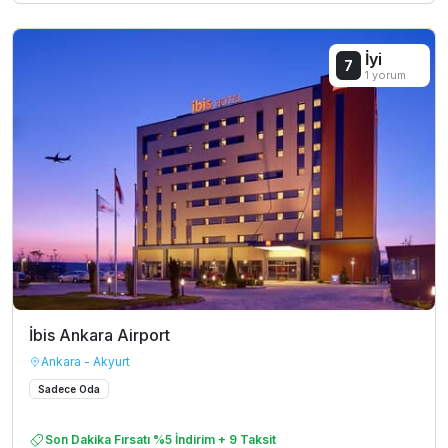
İyi
7
1 yorum
İbis Ankara Airport
Ankara - Akyurt
Sadece Oda
Son Dakika Fırsatı %5 İndirim + 9 Taksit