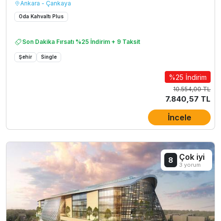
Ankara - Çankaya
Oda Kahvaltı Plus
Son Dakika Fırsatı %25 İndirim + 9 Taksit
Şehir
Single
%25 İndirim
10.554,00 TL
7.840,57 TL
İncele
Çok iyi
8
3 yorum