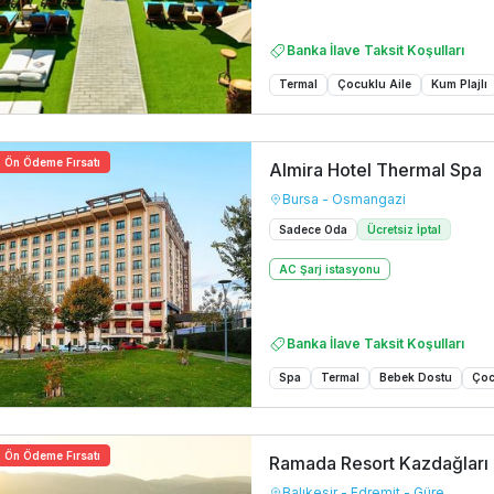
Banka İlave Taksit Koşulları
Termal
Çocuklu Aile
Kum Plajlı
Ön Ödeme Fırsatı
Almira Hotel Thermal Spa
Bursa - Osmangazi
Sadece Oda
Ücretsiz İptal
AC Şarj istasyonu
Banka İlave Taksit Koşulları
Spa
Termal
Bebek Dostu
Çoc
Ön Ödeme Fırsatı
Ramada Resort Kazdağları
Balıkesir - Edremit - Güre