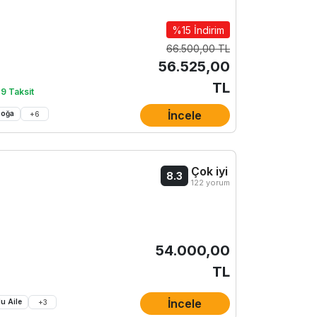
%15 İndirim
66.500,00 TL
56.525,00
TL
 9 Taksit
İncele
Doğa
+
6
Çok iyi
8.3
122 yorum
54.000,00
TL
İncele
u Aile
+
3