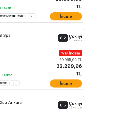
TL
9 Taksit
İncele
reye Duyarlı Tesis
+
2
el Spa
Çok iyi
8.2
34 yorum
%19 İndirim
39.995,00 TL
32.299,96
TL
 9 Taksit
İncele
nomik
+
5
Club Ankara
Çok iyi
8.5
33 yorum