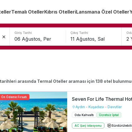
teller
Temalı Oteller
Kıbrıs Otelleri
Lansmana Özel Oteller
Y
Giriş Tarihi
Çıkış Tarihi
Oda
tarihleri arasında
Termal Oteller
araması için
138
otel bulunmu
Ön Ödeme Fırsatı
Seven For Life Thermal Ho
Aydın - Kuşadası - Davutlar
Oda Kahvaltı
Ücretsiz İptal
AC Şarj istasyonu
Sürdürülebili