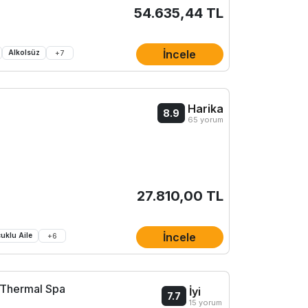
54.635,44 TL
İncele
Alkolsüz
+
7
Harika
8.9
65 yorum
27.810,00 TL
İncele
uklu Aile
+
6
 Thermal Spa
İyi
7.7
15 yorum