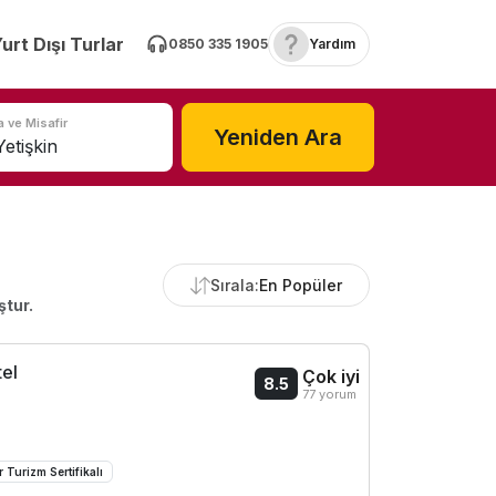
urt Dışı Turlar
0850 335 1905
Yardım
 ve Misafir
Yeniden Ara
Sırala:
En Popüler
ştur.
tel
Çok iyi
8.5
77 yorum
r Turizm Sertifikalı