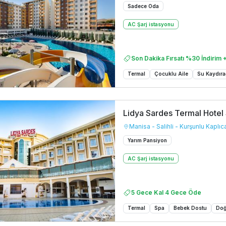
Sadece Oda
AC Şarj istasyonu
Son Dakika Fırsatı %30 İndirim +
Termal
Çocuklu Aile
Su Kaydıra
Lidya Sardes Termal Hotel
Manisa - Salihli - Kurşunlu Kaplıca
Yarım Pansiyon
AC Şarj istasyonu
5 Gece Kal 4 Gece Öde
Termal
Spa
Bebek Dostu
Do