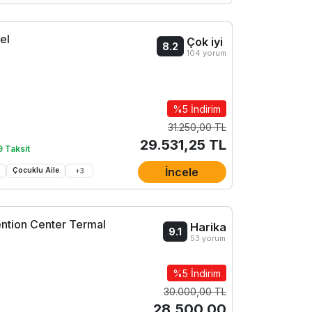
el
Çok iyi
8.2
104 yorum
%5 İndirim
31.250,00 TL
29.531,25 TL
9 Taksit
İncele
ü
Çocuklu Aile
+
3
ntion Center Termal
Harika
9.1
53 yorum
%5 İndirim
30.000,00 TL
28.500,00