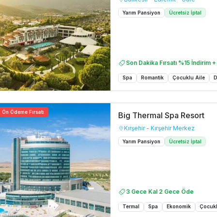
Yarım Pansiyon
Ücretsiz İptal
Son Dakika Fırsatı %15 İndirim +
Spa
Romantik
Çocuklu Aile
Ön Ödeme Fırsatı
Big Thermal Spa Resort
Kırşehir - Kırşehir Merkez
Yarım Pansiyon
Ücretsiz İptal
3 Gece Kal 2 Gece Öde
Termal
Spa
Ekonomik
Çocukl