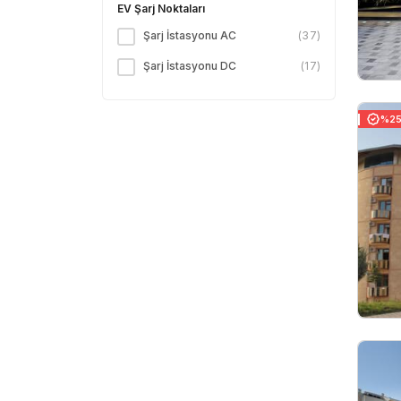
EV Şarj Noktaları
Şarj İstasyonu AC
(
37
)
Şarj İstasyonu DC
(
17
)
%25 