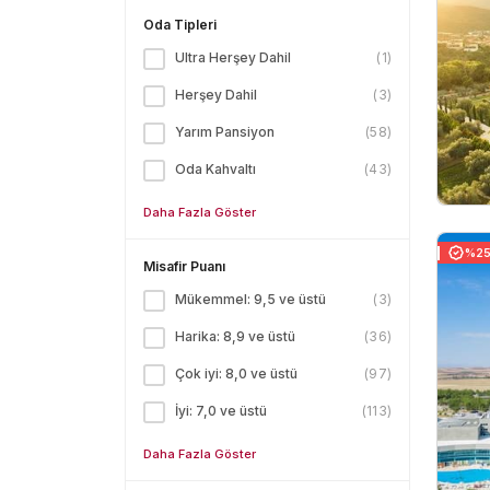
Oda Tipleri
Ultra Herşey Dahil
(
1
)
Herşey Dahil
(
3
)
Yarım Pansiyon
(
58
)
Oda Kahvaltı
(
43
)
Daha Fazla Göster
%25 
Misafir Puanı
Mükemmel: 9,5 ve üstü
(
3
)
Harika: 8,9 ve üstü
(
36
)
Çok iyi: 8,0 ve üstü
(
97
)
İyi: 7,0 ve üstü
(
113
)
Daha Fazla Göster