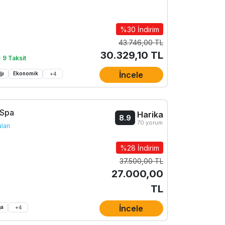
%30 İndirim
43.746,00 TL
30.329,10 TL
 9 Taksit
İncele
ğı
Ekonomik
+
4
 Spa
Harika
8.9
70 yorum
ları
%28 İndirim
37.500,00 TL
27.000,00
TL
İncele
ğa
+
4