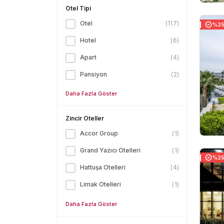
Otel Tipi
Otel
(
117
)
%25 
Hotel
(
6
)
Apart
(
4
)
Pansiyon
(
2
)
Daha Fazla Göster
Zincir Oteller
Accor Group
(
1
)
Grand Yazıcı Otelleri
(
1
)
%25 
Hattuşa Otelleri
(
4
)
Limak Otelleri
(
1
)
Daha Fazla Göster