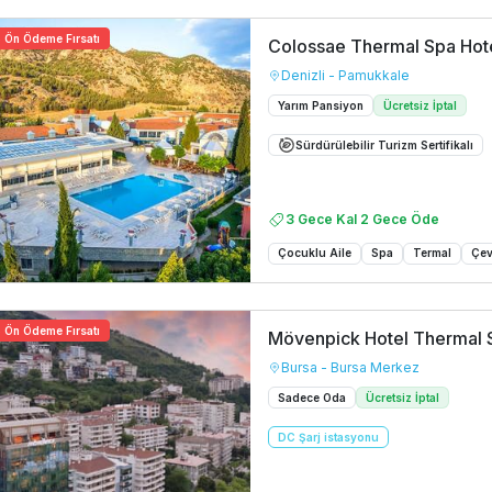
Ön Ödeme Fırsatı
Colossae Thermal Spa Hot
Denizli - Pamukkale
Yarım Pansiyon
Ücretsiz İptal
Sürdürülebilir Turizm Sertifikalı
3 Gece Kal 2 Gece Öde
Çocuklu Aile
Spa
Termal
Çev
Ön Ödeme Fırsatı
Mövenpick Hotel Thermal 
Bursa - Bursa Merkez
Sadece Oda
Ücretsiz İptal
DC Şarj istasyonu