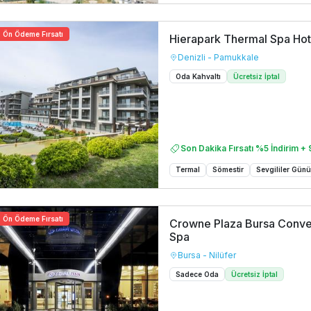
Ön Ödeme Fırsatı
Hierapark Thermal Spa Hot
Denizli - Pamukkale
Oda Kahvaltı
Ücretsiz İptal
Son Dakika Fırsatı %5 İndirim + 
Termal
Sömestir
Sevgililer Gün
Ön Ödeme Fırsatı
Crowne Plaza Bursa Conve
Spa
Bursa - Nilüfer
Sadece Oda
Ücretsiz İptal