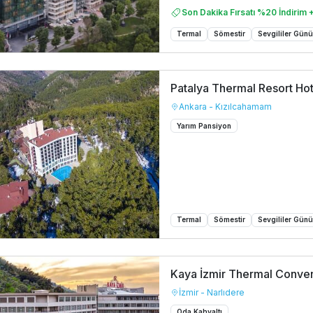
Son Dakika Fırsatı %20 İndirim +
Termal
Sömestir
Sevgililer Gün
Patalya Thermal Resort Hot
Ankara - Kızılcahamam
Yarım Pansiyon
Termal
Sömestir
Sevgililer Gün
Kaya İzmir Thermal Conven
İzmir - Narlıdere
Oda Kahvaltı