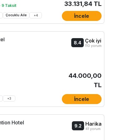
33.131,84 TL
 9 Taksit
İncele
ü
Çocuklu Aile
+
4
el
Çok iyi
8.4
110 yorum
44.000,00
TL
İncele
ü
+
3
tion Hotel
Harika
9.2
41 yorum