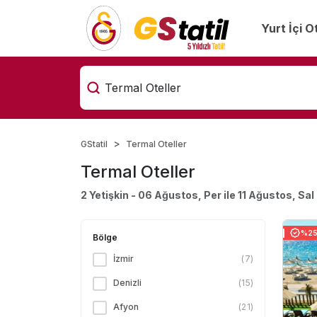
Yurt İçi O
GStatil
Termal Oteller
Termal Oteller
2 Yetişkin - 06 Ağustos, Per ile 11 Ağustos, Sal
%25 
Bölge
İzmir
(
7
)
Denizli
(
15
)
Afyon
(
21
)