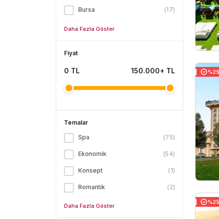
Bursa
(
17
)
Daha Fazla Göster
Fiyat
0
TL
150.000+ TL
%25 
Temalar
Spa
(
75
)
Ekonomik
(
54
)
Konsept
(
1
)
Romantik
(
2
)
%25 
Daha Fazla Göster