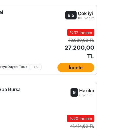
el
Çok iyi
8.5
100 yorum
%32 İndirim
40.000,00 TL
27.200,00
TL
İncele
reye Duyarlı Tesis
+
5
Spa Bursa
Harika
9
6 yorum
%20 İndirim
41.414,80 TL