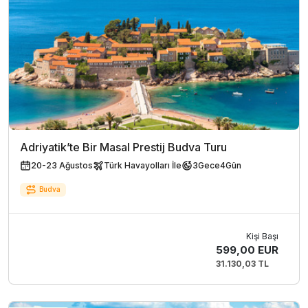
Adriyatik’te Bir Masal Prestij Budva Turu
20-23 Ağustos
Türk Havayolları İle
3
Gece
4
Gün
Budva
Kişi Başı
599,00 EUR
31.130,03 TL