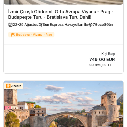
İzmir Çıkışlı Görkemli Orta Avrupa Viyana - Prag -
Budapeşte Turu - Bratislava Turu Dahil!
22-29 Ağustos
Sun Express Havayolları İle
7
Gece
8
Gün
Bratislava - Viyana - Prag
Kişi Başı
749,00 EUR
38.925,53 TL
Vizesiz