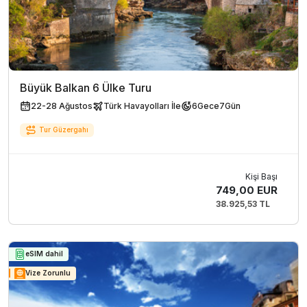
Büyük Balkan 6 Ülke Turu
22-28 Ağustos
Türk Havayolları İle
6
Gece
7
Gün
Tur Güzergahı
Kişi Başı
749,00 EUR
38.925,53 TL
eSIM dahil
Vize Zorunlu