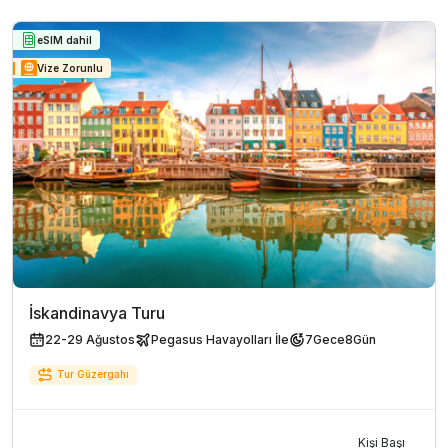
eSIM dahil
Vize Zorunlu
İskandinavya Turu
22-29 Ağustos
Pegasus Havayolları İle
7
Gece
8
Gün
Tur Güzergahı
Kişi Başı