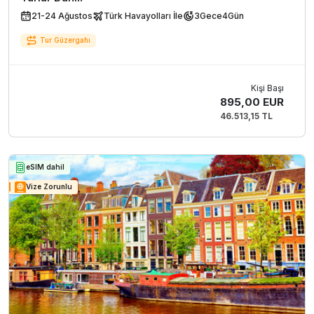
21-24 Ağustos
Türk Havayolları İle
3
Gece
4
Gün
Tur Güzergahı
Kişi Başı
895,00 EUR
46.513,15 TL
eSIM dahil
Vize Zorunlu