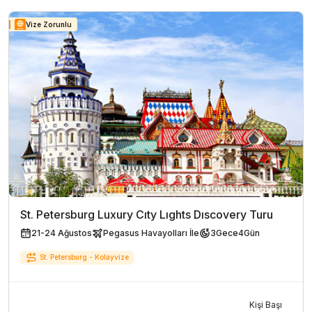
Vize Zorunlu
St. Petersburg Luxury Cıty Lıghts Dıscovery Turu
21-24 Ağustos
Pegasus Havayolları İle
3
Gece
4
Gün
St. Petersburg - Kolayvize
Kişi Başı