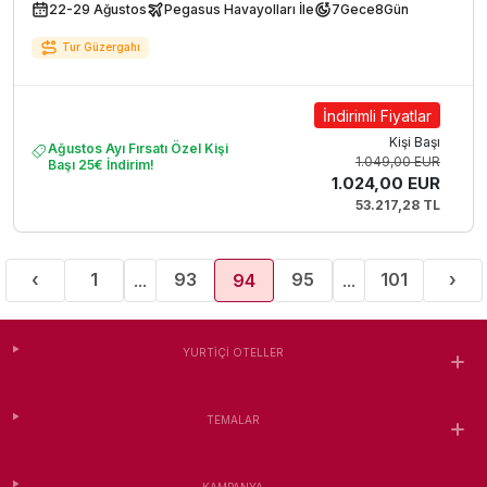
22-29 Ağustos
Pegasus Havayolları İle
7
Gece
8
Gün
Tur Güzergahı
İndirimli Fiyatlar
Kişi Başı
Ağustos Ayı Fırsatı Özel Kişi
1.049,00 EUR
Başı 25€ İndirim!
1.024,00 EUR
53.217,28 TL
Previous
Nex
‹
1
93
95
101
›
...
94
...
(current)
YURTIÇI OTELLER
TEMALAR
KAMPANYA