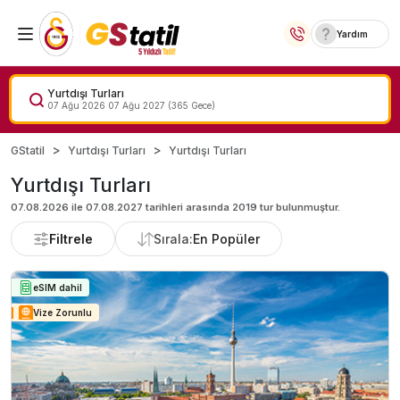
Yardım
Yurt İçi Oteller
Yurtdışı Turları
07 Ağu 2026
07 Ağu 2027
(
365
Gece)
Temalı Oteller
GStatil
Yurtdışı Turları
Yurtdışı Turları
Kıbrıs Otelleri
Yurtdışı Turları
07.08.2026 ile 07.08.2027
tarihleri arasında
2019
tur bulunmuştur.
Lansmana Özel Oteller
Filtrele
Sırala:
En Popüler
Yurt Dışı Turlar
eSIM dahil
Vize Zorunlu