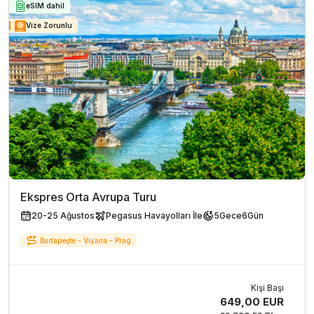
eSIM dahil
Vize Zorunlu
Ekspres Orta Avrupa Turu
20-25 Ağustos
Pegasus Havayolları İle
5
Gece
6
Gün
Budapeşte - Viyana - Prag
Kişi Başı
649,00 EUR