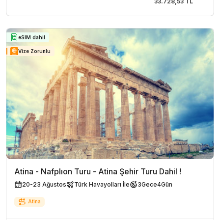
33.728,53 TL
eSIM dahil
Vize Zorunlu
Atina - Nafplıon Turu - Atina Şehir Turu Dahil !
20-23 Ağustos
Türk Havayolları İle
3
Gece
4
Gün
Atina