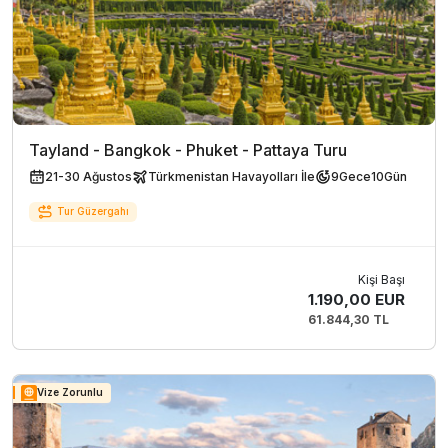
Tayland - Bangkok - Phuket - Pattaya Turu
21-30 Ağustos
Türkmenistan Havayolları İle
9
Gece
10
Gün
Tur Güzergahı
Kişi Başı
1.190,00 EUR
61.844,30 TL
Vize Zorunlu