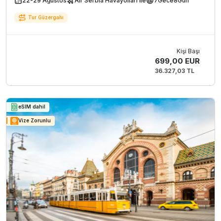
22-29 Ağustos
Air Serbia Havayolları İle
7
Gece
8
Gün
Tur Güzergahı
Kişi Başı
699,00 EUR
36.327,03 TL
eSIM dahil
Vize Zorunlu