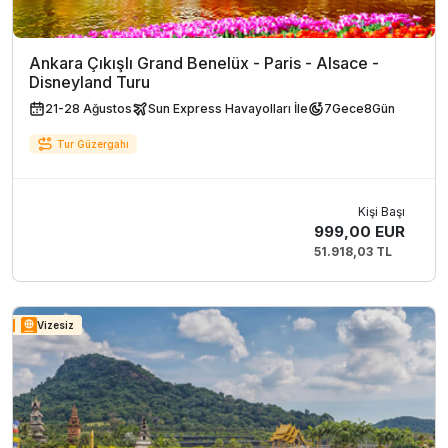
Ankara Çıkışlı Grand Benelüx - Paris - Alsace -
Disneyland Turu
21-28 Ağustos
Sun Express Havayolları İle
7
Gece
8
Gün
Tur Güzergahı
Kişi Başı
999,00 EUR
51.918,03 TL
Vizesiz