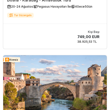
Bosna - Karadağ - Arnavutluk Turu
20-24 Ağustos
Pegasus Havayolları İle
4
Gece
5
Gün
Tur Güzergahı
Kişi Başı
749,00 EUR
38.925,53 TL
Vizesiz