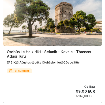
Otobüs İle Halkidiki - Selanik - Kavala - Thassos
Adası Turu
21-23 Ağustos
Lüks Otobüsler İle
2
Gece
3
Gün
Tur Güzergahı
Kişi Başı
99,00 EUR
5.145,03 TL