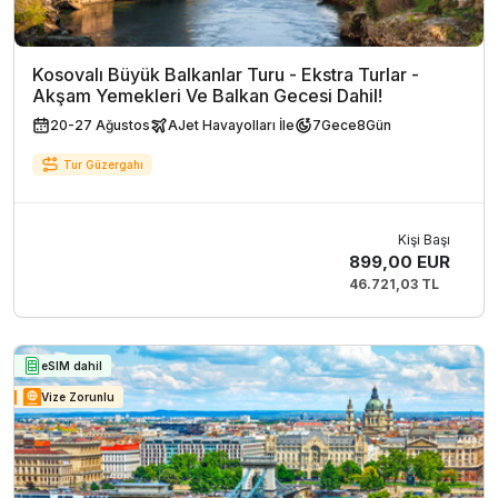
Kosovalı Büyük Balkanlar Turu - Ekstra Turlar -
Akşam Yemekleri Ve Balkan Gecesi Dahil!
20-27 Ağustos
AJet Havayolları İle
7
Gece
8
Gün
Tur Güzergahı
Kişi Başı
899,00 EUR
46.721,03 TL
eSIM dahil
Vize Zorunlu