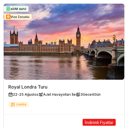
eSIM dahil
Vize Zorunlu
Royal Londra Turu
22-25 Ağustos
AJet Havayolları İle
3
Gece
4
Gün
Londra
İndirimli Fiyatlar