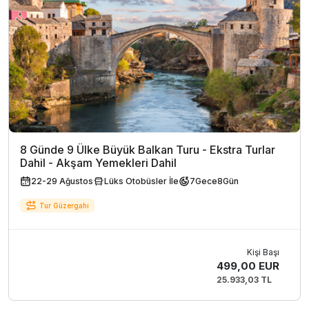
8 Günde 9 Ülke Büyük Balkan Turu - Ekstra Turlar
Dahil - Akşam Yemekleri Dahil
22-29 Ağustos
Lüks Otobüsler İle
7
Gece
8
Gün
Tur Güzergahı
Kişi Başı
499,00 EUR
25.933,03 TL