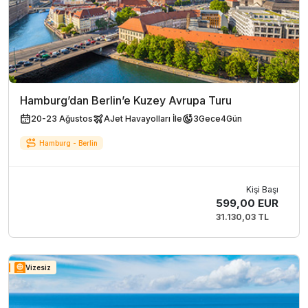
Hamburg’dan Berlin’e Kuzey Avrupa Turu
20-23 Ağustos
AJet Havayolları İle
3
Gece
4
Gün
Hamburg - Berlin
Kişi Başı
599,00 EUR
31.130,03 TL
Vizesiz