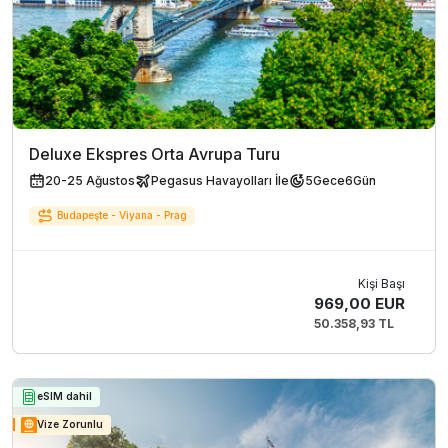
Deluxe Ekspres Orta Avrupa Turu
20-25 Ağustos
Pegasus Havayolları İle
5
Gece
6
Gün
Budapeşte - Viyana - Prag
Kişi Başı
969,00 EUR
50.358,93 TL
eSIM dahil
Vize Zorunlu