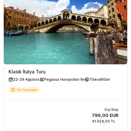
Klasik İtalya Turu
22-29 Ağustos
Pegasus Havayolları İle
7
Gece
8
Gün
Tur Güzergahı
Kişi Başı
799,00 EUR
41.524,03 TL