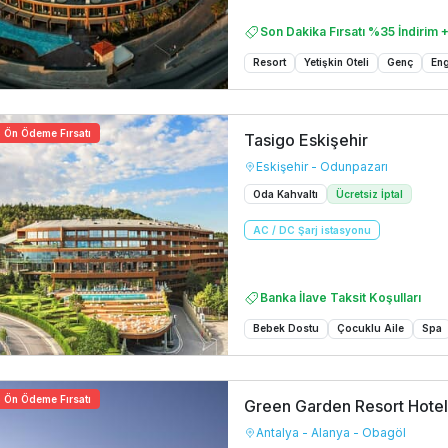
Son Dakika Fırsatı %35 İndirim +
Resort
Yetişkin Oteli
Genç
Eng
Ön Ödeme Fırsatı
Tasigo Eskişehir
Eskişehir - Odunpazarı
Oda Kahvaltı
Ücretsiz İptal
AC / DC Şarj istasyonu
Banka İlave Taksit Koşulları
Bebek Dostu
Çocuklu Aile
Spa
Ön Ödeme Fırsatı
Green Garden Resort Hote
Antalya - Alanya - Obagöl