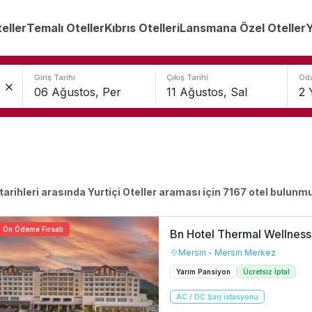
teller
Temalı Oteller
Kıbrıs Otelleri
Lansmana Özel Oteller
Y
Giriş Tarihi
Çıkış Tarihi
Oda
tarihleri arasında
Yurtiçi Oteller
araması için
7167
otel bulunmu
Ön Ödeme Fırsatı
Bn Hotel Thermal Wellness
Mersin - Mersin Merkez
Yarım Pansiyon
Ücretsiz İptal
AC / DC Şarj istasyonu