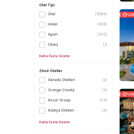
Otel Tipi
Otel
(
3586
)
%25 
Hotel
(
456
)
Apart
(
300
)
Oberj
(
1
)
Daha Fazla Göster
Zincir Oteller
Xanadu Otelleri
(
2
)
Orange County
(
3
)
%25 
Accor Group
(
34
)
Adalya Otelleri
(
4
)
Daha Fazla Göster