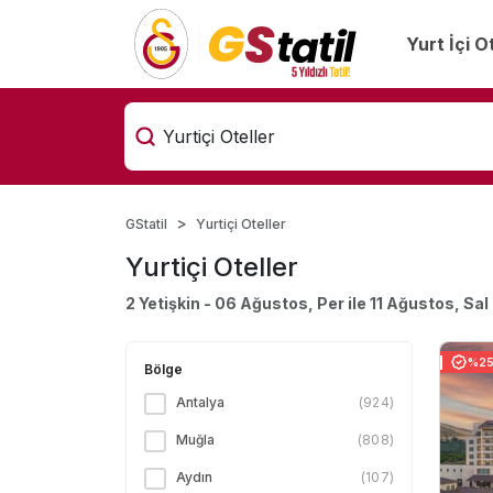
Yurt İçi O
GStatil
Yurtiçi Oteller
Yurtiçi Oteller
2 Yetişkin - 06 Ağustos, Per ile 11 Ağustos, Sal
%25 
Bölge
Antalya
(
924
)
Muğla
(
808
)
Aydın
(
107
)