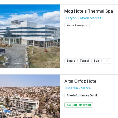
Mcg Hotels Thermal Spa
Afyon - Afyon Merkez
Yarım Pansiyon
Single
Termal
Spa
+
1
Altın Orfoz Hotel
Mersin - Silifke
Alkolsüz Herşey Dahil
AC Şarj istasyonu