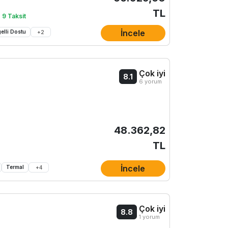
TL
 9 Taksit
İncele
elli Dostu
+
2
Çok iyi
8.1
6 yorum
48.362,82
TL
İncele
Termal
+
4
l
Çok iyi
8.8
1 yorum