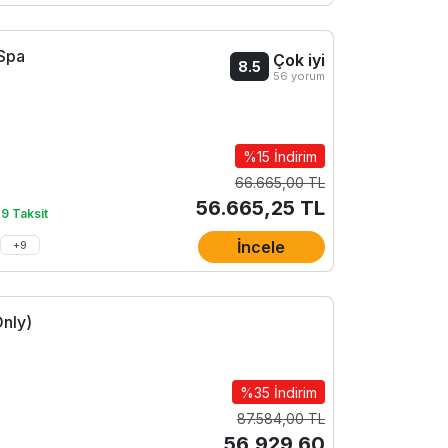
 Spa
Çok iyi
8.5
56 yorum
%15 İndirim
66.665,00 TL
56.665,25 TL
 9 Taksit
İncele
+
9
Only)
%35 İndirim
87.584,00 TL
56.929,60