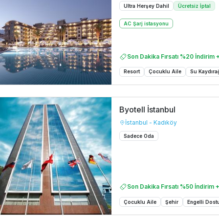
Ultra Herşey Dahil
Ücretsiz İptal
AC Şarj istasyonu
Son Dakika Fırsatı %20 İndirim +
Resort
Çocuklu Aile
Su Kaydıra
Byotell İstanbul
İstanbul - Kadıköy
Sadece Oda
Son Dakika Fırsatı %50 İndirim +
Çocuklu Aile
Şehir
Engelli Dost