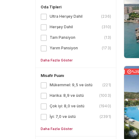
Oda Tipleri
Ultra Herşey Dahil
(
236
)
Herşey Dahil
(
310
)
Tam Pansiyon
(
13
)
Yarım Pansiyon
(
173
)
Daha Fazla Göster
%25 
Misafir Puanı
Mükemmel: 9,5 ve üstü
(
221
)
Harika: 8,9 ve üstü
(
1003
)
Çok iyi: 8,0 ve üstü
(
1940
)
İyi: 7,0 ve üstü
(
2391
)
Daha Fazla Göster