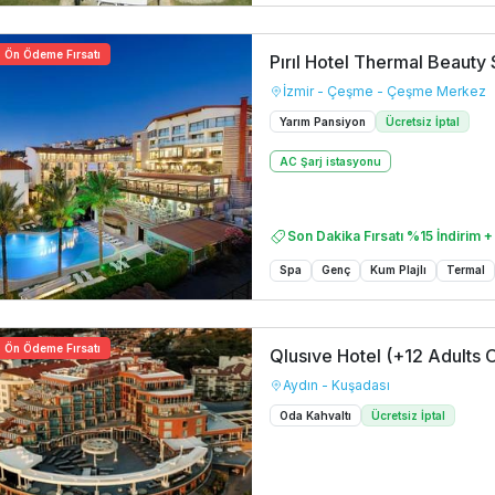
Ön Ödeme Fırsatı
Pırıl Hotel Thermal Beauty
İzmir - Çeşme - Çeşme Merkez
Yarım Pansiyon
Ücretsiz İptal
AC Şarj istasyonu
Son Dakika Fırsatı %15 İndirim +
Spa
Genç
Kum Plajlı
Termal
Ön Ödeme Fırsatı
Qlusıve Hotel (+12 Adults 
Aydın - Kuşadası
Oda Kahvaltı
Ücretsiz İptal