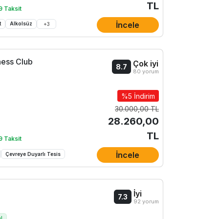
TL
9 Taksit
İncele
t
Alkolsüz
+
3
ness Club
Çok iyi
8.7
80 yorum
%5 İndirim
30.000,00 TL
28.260,00
TL
9 Taksit
İncele
Çevreye Duyarlı Tesis
İyi
7.3
92 yorum
al