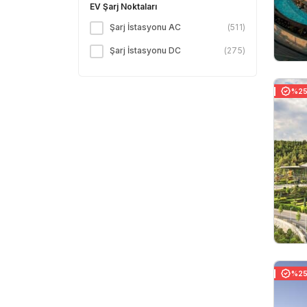
EV Şarj Noktaları
Şarj İstasyonu AC
(
511
)
Şarj İstasyonu DC
(
275
)
%25 
%25 