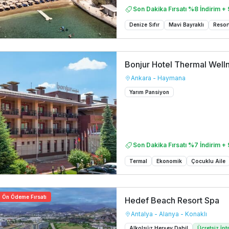
Son Dakika Fırsatı %8 İndirim + 
Denize Sıfır
Mavi Bayraklı
Resor
Bonjur Hotel Thermal Well
Ankara - Haymana
Yarım Pansiyon
Son Dakika Fırsatı %7 İndirim + 
Termal
Ekonomik
Çocuklu Aile
Ön Ödeme Fırsatı
Hedef Beach Resort Spa
Antalya - Alanya - Konaklı
Alkolsüz Herşey Dahil
Ücretsiz İpt