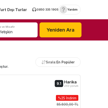
urt Dışı Turlar
0850 335 1905
Yardım
 ve Misafir
Yeniden Ara
Sırala:
En Popüler
ştur.
Harika
9.1
243 yorum
%25 İndirim
85.800,00 TL