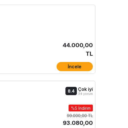
44.000,00
TL
İncele
Çok iyi
8.4
34 yorum
%5 İndirim
99.000,00 TL
93.080,00