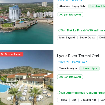
Alkolsüz Herşey Dahil
Ücretsiz İpt
AC Şarj istasyonu
Son Dakika Fırsatı %30 İndirim +
Mavi Bayraklı
Bebek Dostu
Deni
Ön Ödeme Fırsatı
Lycus River Termal Otel
Denizli - Pamukkale
Yarım Pansiyon
Ücretsiz İptal
AC Şarj istasyonu
Ön Ödemeli Rezervasyon Fırsat
Termal
Spa
Çocuklu Aile
Söm