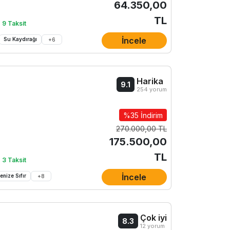
64.350,00
TL
 9 Taksit
İncele
Su Kaydırağı
+
6
Harika
9.1
254 yorum
%35 İndirim
270.000,00 TL
175.500,00
TL
 3 Taksit
İncele
enize Sıfır
+
8
Çok iyi
8.3
12 yorum