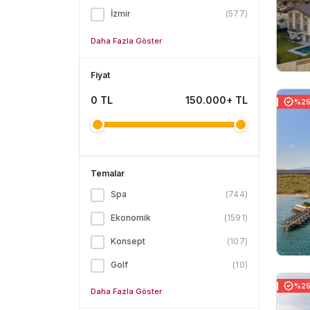
İzmir
(
577
)
Daha Fazla Göster
Fiyat
0
TL
150.000+ TL
%25 
Temalar
Spa
(
744
)
Ekonomik
(
1591
)
Konsept
(
107
)
Golf
(
10
)
%25 
Daha Fazla Göster