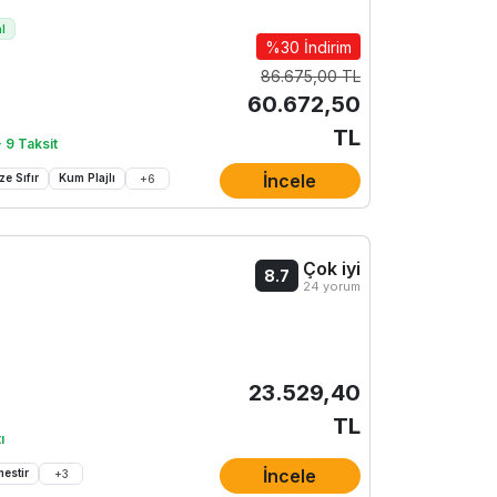
al
%30 İndirim
86.675,00 TL
60.672,50
TL
 9 Taksit
İncele
ze Sıfır
Kum Plajlı
+
6
Çok iyi
8.7
24 yorum
23.529,40
TL
ı
İncele
estir
+
3