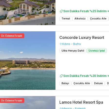
Son Dakika Fırsatı %25 İndirim +
Termal
Alkolsüz
Çocuklu Aile
Ön Ödeme Fırsatı
Concorde Luxury Resort
Kıbrıs - Bafra
Ultra Herşey Dahil
Ücretsiz İptal
Son Dakika Fırsatı %35 İndirim +
Balayı
Çocuklu Aile
Deluxe
D
Ön Ödeme Fırsatı
Lamos Hotel Resort Spa
Mersin - Erdemli