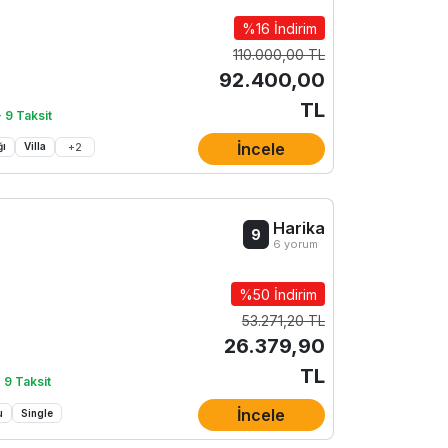
%16 İndirim
110.000,00 TL
92.400,00
TL
 9 Taksit
İncele
ğı
Villa
+
2
Harika
9
6 yorum
%50 İndirim
53.271,20 TL
26.379,90
TL
 9 Taksit
İncele
u
Single