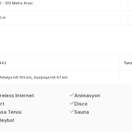
0 - 100 Metre Arası
0 m
443
Turi
Antalya HA 105 km, Gazipaşa HA 67 km
reless Internet
Animasyon
rt
Disco
sa Tenisi
Sauna
leybol