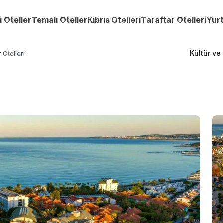
i Oteller
Temalı Oteller
Kıbrıs Otelleri
Taraftar Otelleri
Yurt
Kültür ve
 Otelleri