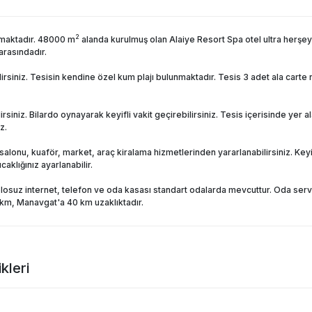
2
nmaktadır. 48000 m
alanda kurulmuş olan Alaiye Resort Spa otel ultra herşey
arasındadır.
irsiniz. Tesisin kendine özel kum plajı bulunmaktadır. Tesis 3 adet ala carte 
ilirsiniz. Bilardo oynayarak keyifli vakit geçirebilirsiniz. Tesis içerisinde ye
z.
salonu, kuaför, market, araç kiralama hizmetlerinden yararlanabilirsiniz. Keyi
aklığınız ayarlanabilir.
suz internet, telefon ve oda kasası standart odalarda mevcuttur. Oda servi
km, Manavgat'a 40 km uzaklıktadır.
kleri