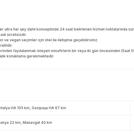
ler ultra her şey dahil konseptinde 24 saat belirlenen hizmet noktalarında sunu
aat ücretsizdir.
n ve vegan seçimler için otel ile iletişime geçebilirsiniz.
etlidir.
tlerinden faydalanmak isteyen misafirlerin bir veya iki gün öncesinden (Saat 0
talık konaklama gerekmektedir.
ntalya HA 105 km, Gazipaşa HA 67 km
lanya 22 km, Manavgat 40 km