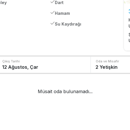
ley
Dart
Hamam
Su Kaydırağı
Çıkış Tarihi
Oda ve Misafir
Müsait oda bulunamadı...