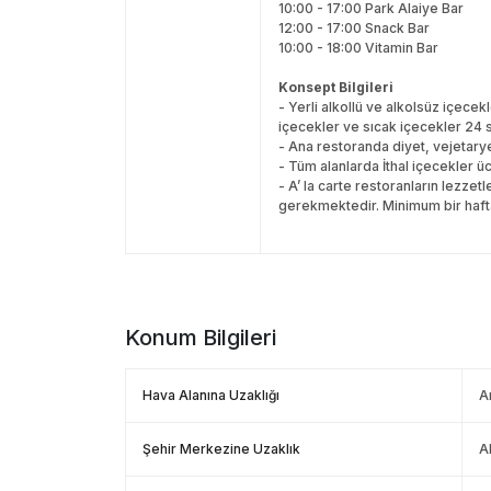
10:00 - 17:00 Park Alaiye Bar
12:00 - 17:00 Snack Bar
10:00 - 18:00 Vitamin Bar
Konsept Bilgileri
- Yerli alkollü ve alkolsüz içecek
içecekler ve sıcak içecekler 24 s
- Ana restoranda diyet, vejetarye
- Tüm alanlarda İthal içecekler ücr
- A’ la carte restoranların lezze
gerekmektedir. Minimum bir haf
Konum Bilgileri
Hava Alanına Uzaklığı
A
Şehir Merkezine Uzaklık
A