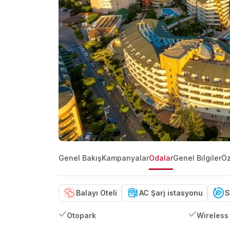
Genel Bakış
Kampanyalar
Odalar
Genel Bilgiler
Öz
Balayı Oteli
AC Şarj istasyonu
S
Otopark
Wireless 