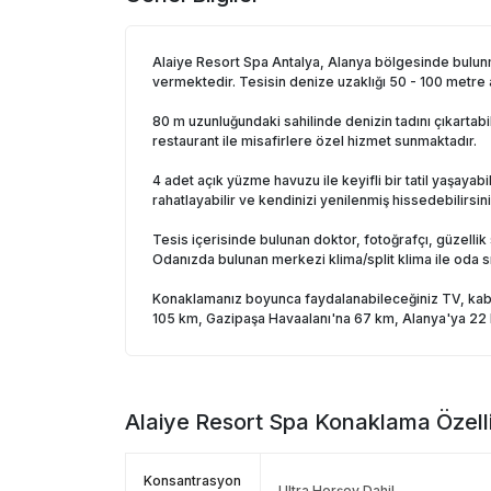
Alaiye Resort Spa Antalya, Alanya bölgesinde bulu
vermektedir. Tesisin denize uzaklığı 50 - 100 metre 
80 m uzunluğundaki sahilinde denizin tadını çıkartabil
restaurant ile misafirlere özel hizmet sunmaktadır.
4 adet açık yüzme havuzu ile keyifli bir tatil yaşayab
rahatlayabilir ve kendinizi yenilenmiş hissedebilirsini
Tesis içerisinde bulunan doktor, fotoğrafçı, güzellik 
Odanızda bulunan merkezi klima/split klima ile oda sıc
Konaklamanız boyunca faydalanabileceğiniz TV, kablo
105 km, Gazipaşa Havaalanı'na 67 km, Alanya'ya 22 
Alaiye Resort Spa
Konaklama Özelli
Konsantrasyon
Ultra Herşey Dahil