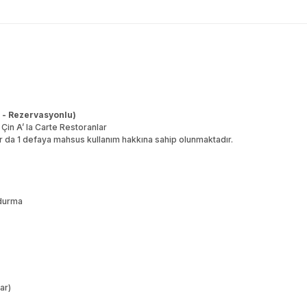
i - Rezervasyonlu)
 Çin A’ la Carte Restoranlar
r da 1 defaya mahsus kullanım hakkına sahip olunmaktadır.
ndurma
ar)