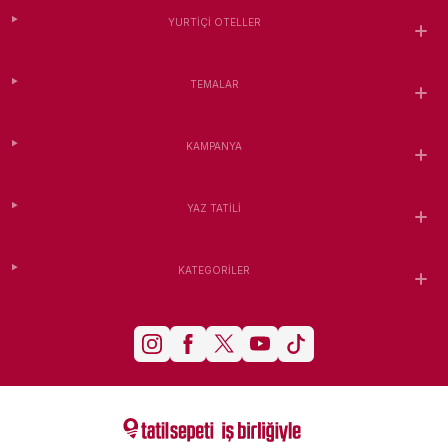
YURTIÇI OTELLER
TEMALAR
KAMPANYA
YAZ TATILI
KATEGORILER