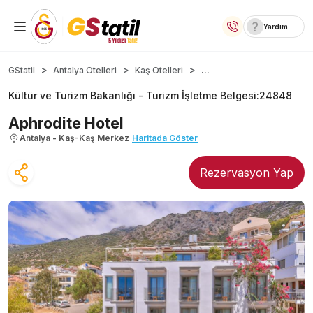
Yardım
Yurt İçi Oteller
...
GStatil
Antalya Otelleri
Kaş Otelleri
Kültür ve Turizm Bakanlığı -
Turizm İşletme Belgesi
:
24848
Temalı Oteller
Aphrodite Hotel
Kıbrıs Otelleri
Antalya - Kaş-Kaş Merkez
Haritada Göster
Lansmana Özel Oteller
Rezervasyon Yap
Yurt Dışı Turlar