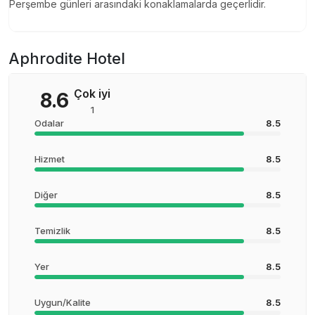
Perşembe günleri arasındaki konaklamalarda geçerlidir.
Aphrodite Hotel
Çok iyi
8.6
1
Odalar
8.5
Hizmet
8.5
Diğer
8.5
Temizlik
8.5
Yer
8.5
Uygun/Kalite
8.5