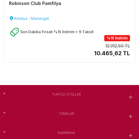
Robinson Club Pamfilya
Antalya - Manavgat
Son Dakika Fırsatı %15 İndirim + 9 Taksit
%15 İndirim
12.312,50 TL
10.465,62 TL
YURTIÇI OTELLER
TEMALAR
KAMPANYA