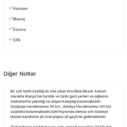
Hamam
Masaj
Sauna
SPA
Diğer Notlar
Bir çok farklı özelliği ile öne çıkan Arsi Blue Beach konum
olarakta Alanya'nın turistik ve tarihi gezi yerleri ve eğlence
mekanlarına yakınlığı ve ulaşım kolaylığı bulunmaktadır.
Gazipaşa Havalimanına 30 km , Antalya Havalimanına 140 km
uzaklıkta bulunmaktadır.Sahil Kıyısında denize sıfır bulunan
tesisin kendisine ait özel plajına alt geçit ile gidilmektedir.
Türk kahvesi,portakal suyu, rakı, import içecekler 23:00 dan