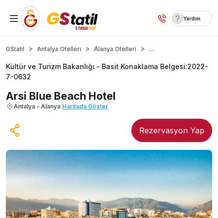
Yardım
Yurt İçi Oteller
...
GStatil
Antalya Otelleri
Alanya Otelleri
Kültür ve Turizm Bakanlığı -
Basit Konaklama Belgesi
:
2022-
Temalı Oteller
7-0632
Kıbrıs Otelleri
Arsi Blue Beach Hotel
Antalya - Alanya
Haritada Göster
Taraftar Otelleri
Rezervasyon Yap
Yurt Dışı Turlar