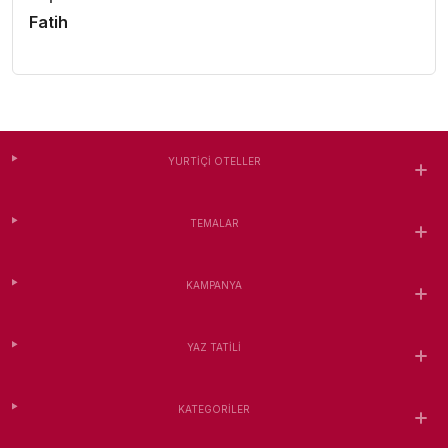
Fatih
YURTIÇI OTELLER
TEMALAR
KAMPANYA
YAZ TATILI
KATEGORILER