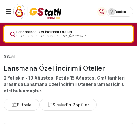
Yardım
Yurt İçi Oteller
Lansmana Özel İndirimli Oteller
10 Ağu 2026
15 Ağu 2026
(
5
Gece)
2
Yetişkin
Temalı Oteller
GStatil
Kıbrıs Otelleri
Lansmana Özel İndirimli Oteller
Taraftar Otelleri
2 Yetişkin - 10 Ağustos, Pzt ile 15 Ağustos, Cmt
tarihleri
arasında
Lansmana Özel İndirimli Oteller
araması için
0
Yurt Dışı Turlar
otel bulunmuştur.
Filtrele
Sırala:
En Popüler