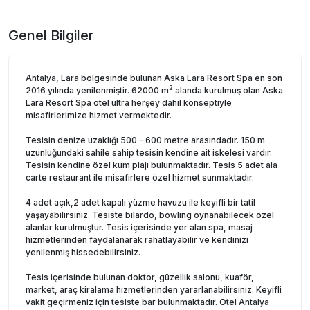
Genel Bilgiler
Antalya, Lara bölgesinde bulunan Aska Lara Resort Spa en son
2
2016 yılında yenilenmiştir. 62000 m
alanda kurulmuş olan Aska
Lara Resort Spa otel ultra herşey dahil konseptiyle
misafirlerimize hizmet vermektedir.
Tesisin denize uzaklığı 500 - 600 metre arasındadır. 150 m
uzunluğundaki sahile sahip tesisin kendine ait iskelesi vardır.
Tesisin kendine özel kum plajı bulunmaktadır. Tesis 5 adet ala
carte restaurant ile misafirlere özel hizmet sunmaktadır.
4 adet açık,2 adet kapalı yüzme havuzu ile keyifli bir tatil
yaşayabilirsiniz. Tesiste bilardo, bowling oynanabilecek özel
alanlar kurulmuştur. Tesis içerisinde yer alan spa, masaj
hizmetlerinden faydalanarak rahatlayabilir ve kendinizi
yenilenmiş hissedebilirsiniz.
Tesis içerisinde bulunan doktor, güzellik salonu, kuaför,
market, araç kiralama hizmetlerinden yararlanabilirsiniz. Keyifli
vakit geçirmeniz için tesiste bar bulunmaktadır. Otel Antalya