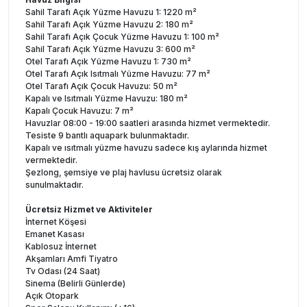
Sahil Tarafı Açık Yüzme Havuzu 1: 1220 m²
Sahil Tarafı Açık Yüzme Havuzu 2: 180 m²
Sahil Tarafı Açık Çocuk Yüzme Havuzu 1: 100 m²
Sahil Tarafı Açık Yüzme Havuzu 3: 600 m²
Otel Tarafı Açık Yüzme Havuzu 1: 730 m²
Otel Tarafı Açık Isıtmalı Yüzme Havuzu: 77 m²
Otel Tarafı Açık Çocuk Havuzu: 50 m²
Kapalı ve Isıtmalı Yüzme Havuzu: 180 m²
Kapalı Çocuk Havuzu: 7 m²
Havuzlar 08:00 - 19:00 saatleri arasında hizmet vermektedir.
Tesiste 9 bantlı aquapark bulunmaktadır.
Kapalı ve ısıtmalı yüzme havuzu sadece kış aylarında hizmet
vermektedir.
Şezlong, şemsiye ve plaj havlusu ücretsiz olarak
sunulmaktadır.
Ücretsiz Hizmet ve Aktiviteler
İnternet Köşesi
Emanet Kasası
Kablosuz İnternet
Akşamları Amfi Tiyatro
Tv Odası (24 Saat)
Sinema (Belirli Günlerde)
Açık Otopark