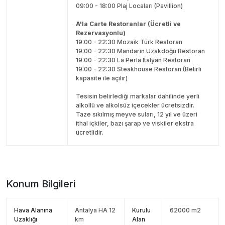
09:00 - 18:00 Plaj Locaları (Pavillion)
A'la Carte Restoranlar (Ücretli ve
Rezervasyonlu)
19:00 - 22:30 Mozaik Türk Restoran
19:00 - 22:30 Mandarin Uzakdoğu Restoran
19:00 - 22:30 La Perla Italyan Restoran
19:00 - 22:30 Steakhouse Restoran (Belirli
kapasite ile açılır)
Tesisin belirlediği markalar dahilinde yerli
alkollü ve alkolsüz içecekler ücretsizdir.
Taze sıkılmış meyve suları, 12 yıl ve üzeri
ithal içkiler, bazı şarap ve viskiler ekstra
ücretlidir.
Konum Bilgileri
Hava Alanına
Antalya HA 12
Kurulu
62000 m2
Uzaklığı
km
Alan