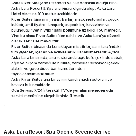
Aska River Side(Anex standart ve aile odasının olduğu bina)
Aska Lara Resort & Spa ana binası dışında olup, Aska Lara
Hotel binasına 100 metre uzaklıktadır.
River Suites binasının, sahil, barlar, snack restoranlar, çocuk
kulübü, amfi tiyatro, lunapark, su parkları, havuzların vs.
bulunduğu “Wet’n Wild” sahil bölümüne uzaklığı 450 metredir.
Yine bu alana River Suites’den sahile ve Aska Lara’ya düzenli
olarak servisler mevcuttur.
River Suites binasında konaklayan misafirler, sahil tarafındaki
tüm yiyecek, içecek ve aktiviteleri kullanabilmektedir. Ayrıca
Aska Lara binasında, ana restoranda açık büfe şeklinde sabah,
öğle ve akşam yemeği ile birlikte, yemekler sırasında içecek
alabilir ve gece disco bar hizmetlerinden
faydalanabilmektedirler.
Aska River Suites ana binasının kendi snack restoranı ve
havuzu bulunmaktadır.
Oda Servisi: 7/24 İnteraktif TV'de yer alan menüden oda
servisi menüsüne ulaşabilirsiniz. (Ücretli)
Aska Lara Resort Spa
Ödeme Seçenekleri ve