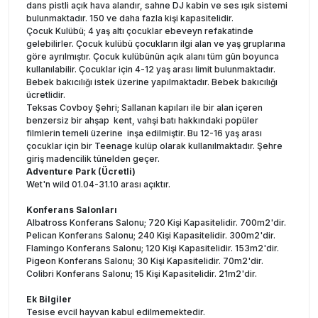
dans pistli açık hava alandır, sahne DJ kabin ve ses ışık sistemi
bulunmaktadır. 150 ve daha fazla kişi kapasitelidir.
Çocuk Kulübü; 4 yaş altı çocuklar ebeveyn refakatinde
gelebilirler. Çocuk kulübü çocukların ilgi alan ve yaş gruplarına
göre ayrılmıştır. Çocuk kulübünün açık alanı tüm gün boyunca
kullanılabilir. Çocuklar için 4-12 yaş arası limit bulunmaktadır.
Bebek bakıcılığı istek üzerine yapılmaktadır. Bebek bakıcılığı
ücretlidir.
Teksas Covboy Şehri; Sallanan kapıları ile bir alan içeren
benzersiz bir ahşap kent, vahşi batı hakkındaki popüler
filmlerin temeli üzerine inşa edilmiştir. Bu 12-16 yaş arası
çocuklar için bir Teenage kulüp olarak kullanılmaktadır. Şehre
giriş madencilik tünelden geçer.
Adventure Park (Ücretli)
Wet'n wild 01.04-31.10 arası açıktır.
Konferans Salonları
Albatross Konferans Salonu; 720 Kişi Kapasitelidir. 700m2'dir.
Pelican Konferans Salonu; 240 Kişi Kapasitelidir. 300m2'dir.
Flamingo Konferans Salonu; 120 Kişi Kapasitelidir. 153m2'dir.
Pigeon Konferans Salonu; 30 Kişi Kapasitelidir. 70m2'dir.
Colibri Konferans Salonu; 15 Kişi Kapasitelidir. 21m2'dir.
Ek Bilgiler
Tesise evcil hayvan kabul edilmemektedir.