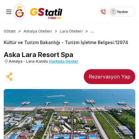
Yardım
Yurt İçi Oteller
...
GStatil
Antalya Otelleri
Lara Otelleri
Kültür ve Turizm Bakanlığı -
Turizm İşletme Belgesi
:
12974
Temalı Oteller
Aska Lara Resort Spa
Kıbrıs Otelleri
Antalya - Lara-Kundu
Haritada Göster
Taraftar Otelleri
Rezervasyon Yap
Yurt Dışı Turlar