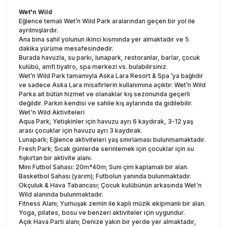
Wet'n Wild
Eğlence temalı Wet’n Wild Park aralarından geçen bir yol ile
ayrılmışlardır.
Ana bina sahil yolunun ikinci kısmında yer almaktadır ve 5
dakika yürüme mesafesindedir.
Burada havuzla, su parkı, lunapark, restoranlar, barlar, çocuk
kulübü, amfi tiyatro, spa merkezi vs. bulabilirsiniz.
Wet’n Wild Park tamamıyla Aska Lara Resort & Spa ’ya bağlıdır
ve sadece Aska Lara misafirlerin kullanımına açıktır. Wet’n Wild
Parka ait bütün hizmet ve olanaklar kış sezonunda geçerli
değildir. Parkın kendisi ve sahile kış aylarında da gidilebilir.
Wet'n Wild Aktiviteleri
Aqua Park; Yetişkinler için havuzu ayrı 6 kaydırak, 3-12 yaş
arası çocuklar için havuzu ayrı 3 kaydırak.
Lunapark; Eğlence aktiviteleri yaş sınırlaması bulunmamaktadır.
Fresh Park; Sıcak günlerde serinlemek için çocuklar için su
fışkırtan bir aktivite alanı.
Mini Futbol Sahası: 20m*40m; Suni çim kaplamalı bir alan.
Basketbol Sahası (yarım); Futbolun yanında bulunmaktadır.
Okçuluk & Hava Tabancası; Çocuk kulübünün arkasında Wet'n
Wild alanında bulunmaktadır.
Fitness Alanı; Yumuşak zemin ile kaplı müzik ekipmanlı bir alan.
Yoga, pilates, bosu ve benzeri aktiviteler için uygundur.
Açık Hava Parti alanı; Denize yakın bir yerde yer almaktadır,