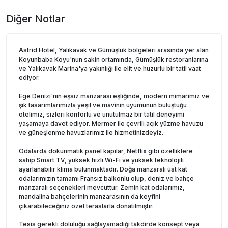
Diğer Notlar
Astrid Hotel, Yalıkavak ve Gümüşlük bölgeleri arasında yer alan
Koyunbaba Koyu'nun sakin ortamında, Gümüşlük restoranlarına
ve Yalıkavak Marina'ya yakınlığı ile elit ve huzurlu bir tatil vaat
ediyor.
Ege Denizi'nin eşsiz manzarası eşliğinde, modern mimarimiz ve
şık tasarımlarımızla yeşil ve mavinin uyumunun buluştuğu
otelimiz, sizleri konforlu ve unutulmaz bir tatil deneyimi
yaşamaya davet ediyor. Mermer ile çevrili açık yüzme havuzu
ve güneşlenme havuzlarımız ile hizmetinizdeyiz.
Odalarda dokunmatik panel kapılar, Netflix gibi özelliklere
sahip Smart TV, yüksek hızlı Wi-Fi ve yüksek teknolojili
ayarlanabilir klima bulunmaktadır. Doğa manzaralı üst kat
odalarımızın tamamı Fransız balkonlu olup, deniz ve bahçe
manzaralı seçenekleri mevcuttur. Zemin kat odalarımız,
mandalina bahçelerinin manzarasının da keyfini
çıkarabileceğiniz özel teraslarla donatılmıştır.
Tesis gerekli doluluğu sağlayamadığı takdirde konsept veya