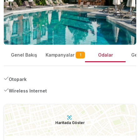
Kampanyalar
Genel Bakış
Odalar
Gene
1
Otopark
Wireless Internet
Haritada Göster