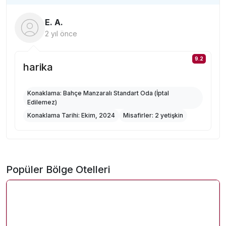
E. A.
2 yıl önce
9.2
harika
Konaklama:
Bahçe Manzaralı Standart Oda (İptal
Edilemez)
Konaklama Tarihi:
Ekim, 2024
Misafirler:
2 yetişkin
YURTIÇI OTELLER
TEMALAR