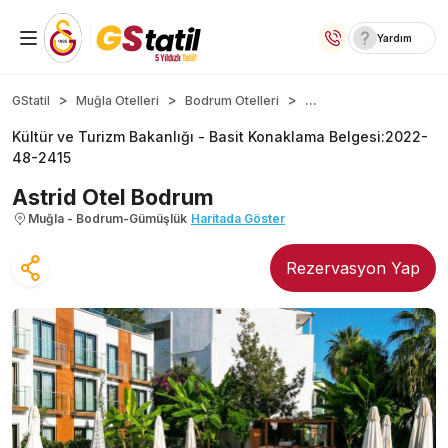
Yardım
Yurt İçi Oteller
...
GStatil
Muğla Otelleri
Bodrum Otelleri
Kültür ve Turizm Bakanlığı -
Basit Konaklama Belgesi
:
2022-
Temalı Oteller
48-2415
Kıbrıs Otelleri
Astrid Otel Bodrum
Muğla - Bodrum-Gümüşlük
Haritada Göster
Lansmana Özel Oteller
Rezervasyon Yap
Yurt Dışı Turlar