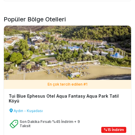
Popüler Bölge Otelleri
En çok tercih edilen #
1
Tui Blue Ephesus Otel Aqua Fantasy Aqua Park Tatil
Köyü
Aydın - Kuşadası
Son Dakika Fırsatı %45 İndirim + 9
Taksit
%15 İndirim