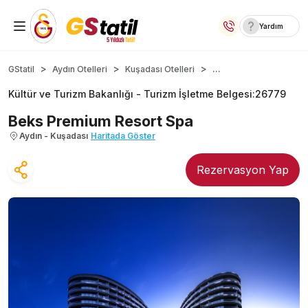
Yardım
Yurt İçi Oteller
...
GStatil
Aydın Otelleri
Kuşadası Otelleri
Kültür ve Turizm Bakanlığı -
Turizm İşletme Belgesi
:
26779
Temalı Oteller
Beks Premium Resort Spa
Kıbrıs Otelleri
Aydın - Kuşadası
Haritada Göster
Taraftar Otelleri
Rezervasyon Yap
Yurt Dışı Turlar