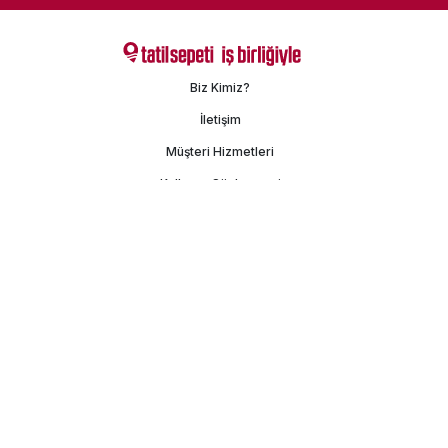
Biz Kimiz?
İletişim
Müşteri Hizmetleri
Kullanım Sözleşmesi
Gizlilik Politikası
Kişisel Verilerin Korunması
İşlem Rehberi