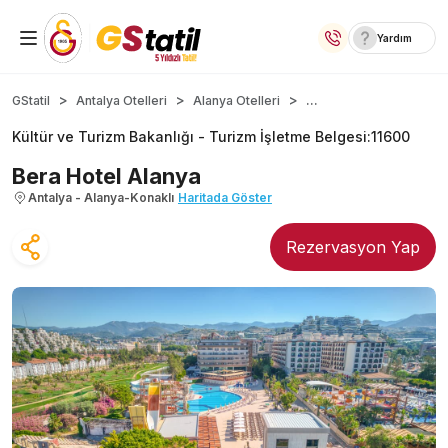
Yardım
Yurt İçi Oteller
...
GStatil
Antalya Otelleri
Alanya Otelleri
Kültür ve Turizm Bakanlığı -
Turizm İşletme Belgesi
:
11600
Temalı Oteller
Bera Hotel Alanya
Kıbrıs Otelleri
Antalya - Alanya-Konaklı
Haritada Göster
Lansmana Özel Oteller
Rezervasyon Yap
Yurt Dışı Turlar