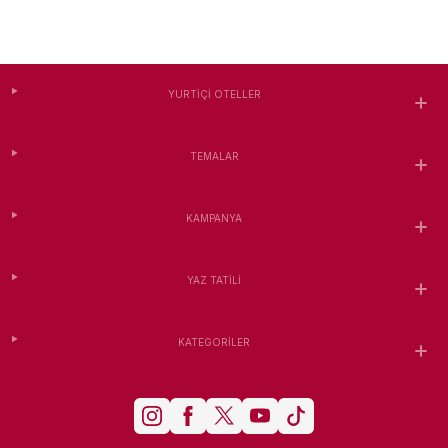
YURTIÇI OTELLER
TEMALAR
KAMPANYA
YAZ TATILI
KATEGORILER