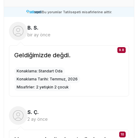
Bu yorumlar Tatilsepeti misafirlerine aittir.
B. S.
bir ay önce
9.8
Geldiğimizde değdi.
Konaklama:
Standart Oda
Konaklama Tarihi:
Temmuz, 2026
Misafirler:
2 yetişkin 2 çocuk
S. Ç.
2 ay önce
10