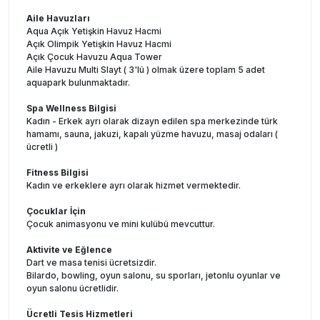
Aile Havuzları
Aqua Açık Yetişkin Havuz Hacmi
Açık Olimpik Yetişkin Havuz Hacmi
Açık Çocuk Havuzu Aqua Tower
Aile Havuzu Multi Slayt ( 3'lü ) olmak üzere toplam 5 adet
aquapark bulunmaktadır.
Spa Wellness Bilgisi
Kadın - Erkek ayrı olarak dizayn edilen spa merkezinde türk
hamamı, sauna, jakuzi, kapalı yüzme havuzu, masaj odaları (
ücretli )
Fitness Bilgisi
Kadın ve erkeklere ayrı olarak hizmet vermektedir.
Çocuklar İçin
Çocuk animasyonu ve mini kulübü mevcuttur.
Aktivite ve Eğlence
Dart ve masa tenisi ücretsizdir.
Bilardo, bowling, oyun salonu, su sporları, jetonlu oyunlar ve
oyun salonu ücretlidir.
Ücretli Tesis Hizmetleri