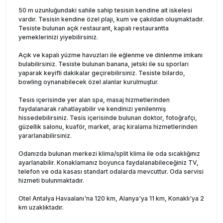
50 m uzunluğundaki sahile sahip tesisin kendine ait iskelesi
vardır. Tesisin kendine özel plajı, kum ve çakıldan oluşmaktadır.
Tesiste bulunan açık restaurant, kapalı restaurantta
yemeklerinizi yiyebilirsiniz.
Açık ve kapalı yüzme havuzları ile eğlenme ve dinlenme imkanı
bulabilirsiniz. Tesiste bulunan banana, jetski ile su sporları
yaparak keyifli dakikalar geçirebilirsiniz. Tesiste bilardo,
bowling oynanabilecek özel alanlar kurulmuştur.
Tesis içerisinde yer alan spa, masaj hizmetlerinden
faydalanarak rahatlayabilir ve kendinizi yenilenmiş
hissedebilirsiniz. Tesis içerisinde bulunan doktor, fotoğrafçı,
güzellik salonu, kuaför, market, araç kiralama hizmetlerinden
yararlanabilirsiniz.
Odanızda bulunan merkezi klima/split klima ile oda sıcaklığınız
ayarlanabilir. Konaklamanız boyunca faydalanabileceğiniz TV,
telefon ve oda kasası standart odalarda mevcuttur. Oda servisi
hizmeti bulunmaktadır.
Otel Antalya Havaalanı'na 120 km, Alanya'ya 11 km, Konaklı'ya 2
km uzaklıktadır.