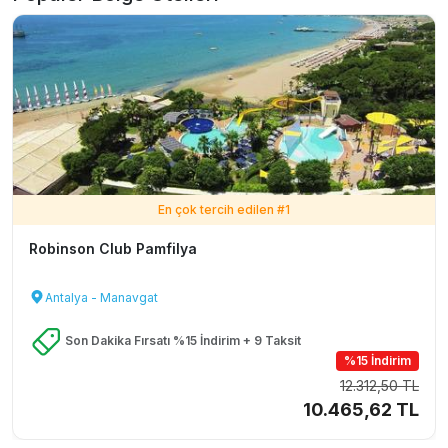
En çok tercih edilen #
1
Robinson Club Pamfilya
Antalya - Manavgat
Son Dakika Fırsatı %15 İndirim + 9 Taksit
%15 İndirim
12.312,50 TL
10.465,62 TL