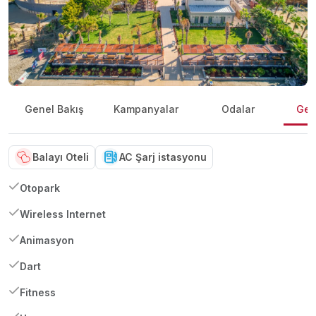
Genel Bakış
Kampanyalar
Odalar
Gene
Balayı Oteli
AC Şarj istasyonu
Otopark
Wireless Internet
Animasyon
Dart
Fitness