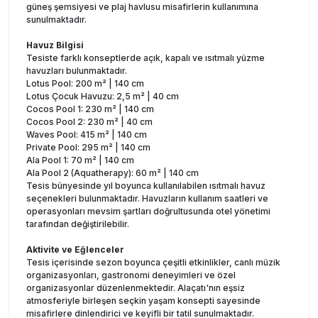
güneş şemsiyesi ve plaj havlusu misafirlerin kullanımına
sunulmaktadır.
Havuz Bilgisi
Tesiste farklı konseptlerde açık, kapalı ve ısıtmalı yüzme
havuzları bulunmaktadır.
Lotus Pool: 200 m² | 140 cm
Lotus Çocuk Havuzu: 2,5 m² | 40 cm
Cocos Pool 1: 230 m² | 140 cm
Cocos Pool 2: 230 m² | 40 cm
Waves Pool: 415 m² | 140 cm
Private Pool: 295 m² | 140 cm
Ala Pool 1: 70 m² | 140 cm
Ala Pool 2 (Aquatherapy): 60 m² | 140 cm
Tesis bünyesinde yıl boyunca kullanılabilen ısıtmalı havuz
seçenekleri bulunmaktadır. Havuzların kullanım saatleri ve
operasyonları mevsim şartları doğrultusunda otel yönetimi
tarafından değiştirilebilir.
Aktivite ve Eğlenceler
Tesis içerisinde sezon boyunca çeşitli etkinlikler, canlı müzik
organizasyonları, gastronomi deneyimleri ve özel
organizasyonlar düzenlenmektedir. Alaçatı'nın eşsiz
atmosferiyle birleşen seçkin yaşam konsepti sayesinde
misafirlere dinlendirici ve keyifli bir tatil sunulmaktadır.