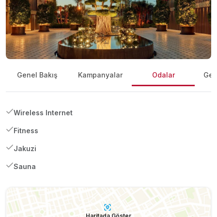
Genel Bakış
Kampanyalar
Odalar
Gene
Wireless Internet
Fitness
Jakuzi
Sauna
Haritada Göster