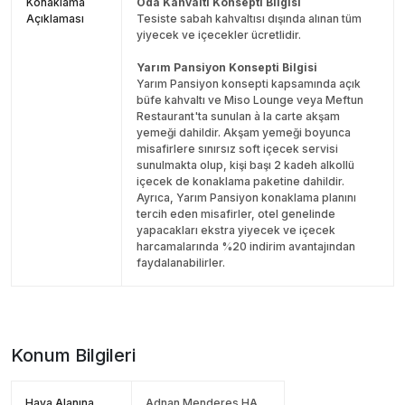
Konaklama
Oda Kahvaltı Konsepti Bilgisi
Açıklaması
Tesiste sabah kahvaltısı dışında alınan tüm
yiyecek ve içecekler ücretlidir.
Yarım Pansiyon Konsepti Bilgisi
Yarım Pansiyon konsepti kapsamında açık
büfe kahvaltı ve Miso Lounge veya Meftun
Restaurant'ta sunulan à la carte akşam
yemeği dahildir. Akşam yemeği boyunca
misafirlere sınırsız soft içecek servisi
sunulmakta olup, kişi başı 2 kadeh alkollü
içecek de konaklama paketine dahildir.
Ayrıca, Yarım Pansiyon konaklama planını
tercih eden misafirler, otel genelinde
yapacakları ekstra yiyecek ve içecek
harcamalarında %20 indirim avantajından
faydalanabilirler.
Konum Bilgileri
Hava Alanına
Adnan Menderes HA