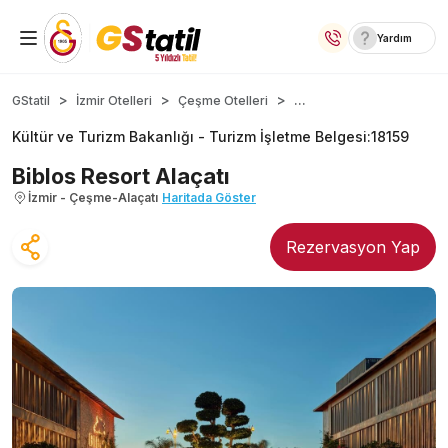
Yardım
Yurt İçi Oteller
...
GStatil
İzmir Otelleri
Çeşme Otelleri
Kültür ve Turizm Bakanlığı -
Turizm İşletme Belgesi
:
18159
Temalı Oteller
Biblos Resort Alaçatı
Kıbrıs Otelleri
İzmir - Çeşme-Alaçatı
Haritada Göster
Lansmana Özel Oteller
Rezervasyon Yap
Yurt Dışı Turlar