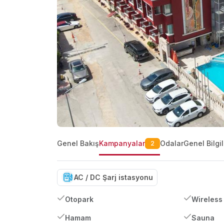
Genel Bakış
Kampanyalar
Odalar
Genel Bilgil
2
AC / DC Şarj istasyonu
Otopark
Wireless 
Hamam
Sauna