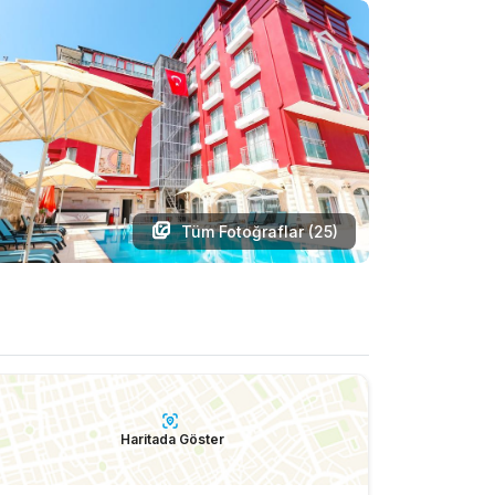
Tüm Fotoğraflar (
25
)
Haritada Göster