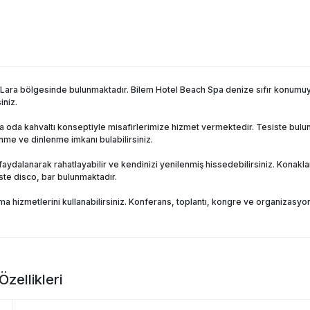
Lara bölgesinde bulunmaktadır. Bilem Hotel Beach Spa denize sıfır konumuyla
iniz.
oda kahvaltı konseptiyle misafirlerimize hizmet vermektedir. Tesiste buluna
enme ve dinlenme imkanı bulabilirsiniz.
faydalanarak rahatlayabilir ve kendinizi yenilenmiş hissedebilirsiniz. Kona
iste disco, bar bulunmaktadır.
ama hizmetlerini kullanabilirsiniz. Konferans, toplantı, kongre ve organizasyonl
zellikleri