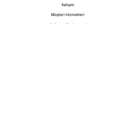
İletişim
Müşteri Hizmetleri
Kullanım Sözleşmesi
Gizlilik Politikası
Kişisel Verilerin Korunması
İşlem Rehberi
DLT Turizm Seyahat Acentesi Belge No:
3448
Copyright ©
2026
gstatil.com
Tüm hakları saklıdır.