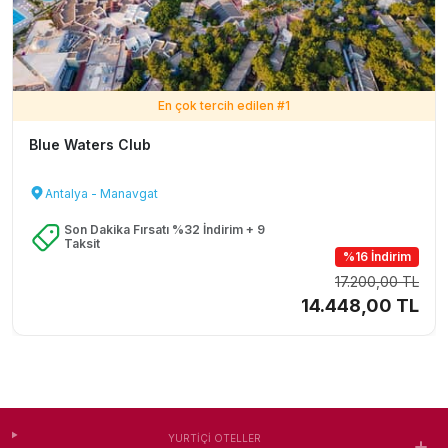
En çok tercih edilen #
1
Blue Waters Club
Antalya - Manavgat
Son Dakika Fırsatı %32 İndirim + 9
Taksit
%16 İndirim
17.200,00 TL
14.448,00 TL
YURTIÇI OTELLER