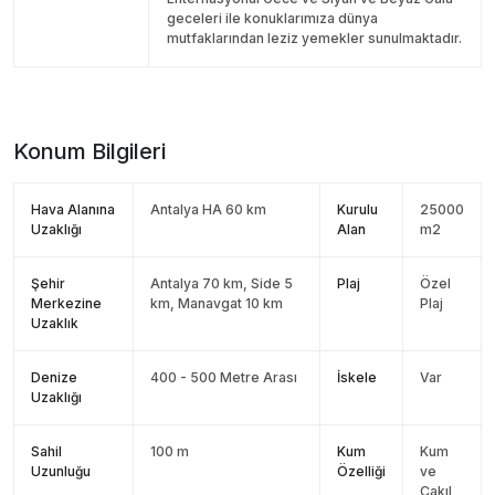
geceleri ile konuklarımıza dünya
mutfaklarından leziz yemekler sunulmaktadır.
Konum Bilgileri
Hava Alanına
Antalya HA 60 km
Kurulu
25000
Uzaklığı
Alan
m2
Şehir
Antalya 70 km, Side 5
Plaj
Özel
Merkezine
km, Manavgat 10 km
Plaj
Uzaklık
Denize
400 - 500 Metre Arası
İskele
Var
Uzaklığı
Sahil
100 m
Kum
Kum
Uzunluğu
Özelliği
ve
Çakıl