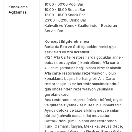
10:00 - 00:00 Pool Bar
Konaklama
10:00 - 18:00 Beach Bar
Açıklaması
12:00 - 16:00 Snack Bar
23:00 - 02:00 Disko Bar
Kahvaltı ve Yemek Saatlerinde - Restoran
Servisi Bar
Konsept Bilgilendirmesi
Barlarda Bira ve Soft içecekler harici şişe
servisleri ekstra ücretlidir.
7/24 A'la Carte restoranlarda çocuklar anne -
baba ( ebeveynleri ) kontrolünde A'la carte
kullanım şartlarına bağlı olarak hizmet alabilir.
A'la carte restoranlar rezervasyonlu olup
konaklama başına herhangi bir A'la Carte
restoran için 1 kez ücretsiz sunulmaktadır. 1
gün öncesinden rezervasyon yapılması
gerekmektedir.
Ana restoranda organik ürünler büfesi, diyet
ve glütensiz yemekler büfesi bulunmaktadır.
Ayrıca detoks ve taze sıkılmış meyve suları
büfesi (kahvaltı esnasında) mevcuttur.
Haftalık dönüşümlü olarak ana restoranda;
Türk, Osmanlı, İtalyan, Meksika, Beyaz Gece,
Enternasyonal Gece ve Siyah ve Beyaz Gala