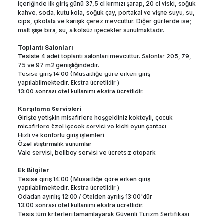
içeriğinde ilk giriş günü 37,5 cl kırmızı şarap, 20 cl viski, soğuk
kahve, soda, kutu kola, soğuk çay, portakal ve vişne suyu, su,
cips, çikolata ve karışık çerez mevcuttur. Diğer günlerde ise;
malt şişe bira, su, alkolsüz içecekler sunulmaktadır.
Toplantı Salonları
Tesiste 4 adet toplantı salonları mevcuttur. Salonlar 205, 79,
75 ve 97 m2 genişliğindedir.
Tesise giriş 14:00 ( Müsaitliğe göre erken giriş
yapılabilmektedir. Ekstra ücretlidir )
13:00 sonrası otel kullanımı ekstra ücretlidir.
Karşılama Servisleri
Girişte yetişkin misafirlere hoşgeldiniz kokteyli, çocuk
misafirlere özel içecek servisi ve kichi oyun çantası
Hızlı ve konforlu giriş işlemleri
Özel atıştırmalık sunumlar
Vale servisi, bellboy servisi ve ücretsiz otopark
Ek Bilgiler
Tesise giriş 14:00 ( Müsaitliğe göre erken giriş
yapılabilmektedir. Ekstra ücretlidir )
Odadan ayırılış 12:00 / Otelden ayrılış 13:00'dür
13:00 sonrası otel kullanımı ekstra ücretlidir.
Tesis tüm kriterleri tamamlayarak Güvenli Turizm Sertifikası