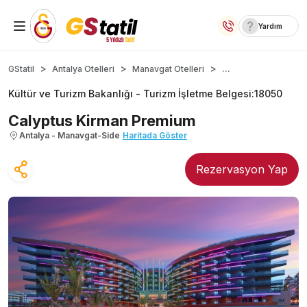
Yardım
Yurt İçi Oteller
...
GStatil
Antalya Otelleri
Manavgat Otelleri
Kültür ve Turizm Bakanlığı -
Turizm İşletme Belgesi
:
18050
Temalı Oteller
Calyptus Kirman Premium
Kıbrıs Otelleri
Antalya - Manavgat-Side
Haritada Göster
Lansmana Özel Oteller
Rezervasyon Yap
Yurt Dışı Turlar