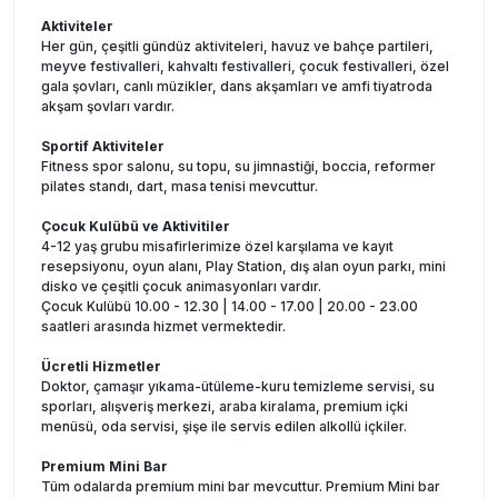
Aktiviteler
Her gün, çeşitli gündüz aktiviteleri, havuz ve bahçe partileri,
meyve festivalleri, kahvaltı festivalleri, çocuk festivalleri, özel
gala şovları, canlı müzikler, dans akşamları ve amfi tiyatroda
akşam şovları vardır.
Sportif Aktiviteler
Fitness spor salonu, su topu, su jimnastiği, boccia, reformer
pilates standı, dart, masa tenisi mevcuttur.
Çocuk Kulübü ve Aktivitiler
4-12 yaş grubu misafirlerimize özel karşılama ve kayıt
resepsiyonu, oyun alanı, Play Station, dış alan oyun parkı, mini
disko ve çeşitli çocuk animasyonları vardır.
Çocuk Kulübü 10.00 - 12.30 | 14.00 - 17.00 | 20.00 - 23.00
saatleri arasında hizmet vermektedir.
Ücretli Hizmetler
Doktor, çamaşır yıkama-ütüleme-kuru temizleme servisi, su
sporları, alışveriş merkezi, araba kiralama, premium içki
menüsü, oda servisi, şişe ile servis edilen alkollü içkiler.
Premium Mini Bar
Tüm odalarda premium mini bar mevcuttur. Premium Mini bar