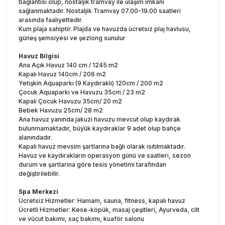
bağlantısı olup, nostaljik tramvay ile ulaşım imkânı
sağlanmaktadır. Nostaljik Tramvay 07.00-19.00 saatleri
arasında faaliyettedir.
Kum plaja sahiptir. Plajda ve havuzda ücretsiz plaj havlusu,
güneş şemsiyesi ve şezlong sunulur
Havuz Bilgisi
Ana Açık Havuz 140 cm / 1245 m2
Kapalı Havuz 140cm / 206 m2
Yetişkin Aquaparkı (9 Kaydıraklı) 120cm / 200 m2
Çocuk Aquaparkı ve Havuzu 35cm / 23 m2
Kapalı Çocuk Havuzu 35cm/ 20 m2
Bebek Havuzu 25cm/ 28 m2
Ana havuz yanında jakuzi havuzu mevcut olup kaydırak
bulunmamaktadır, büyük kaydıraklar 9 adet olup bahçe
alanındadır.
Kapalı havuz mevsim şartlarına bağlı olarak ısıtılmaktadır.
Havuz ve kaydırakların operasyon günü ve saatleri, sezon
durum ve şartlarına göre tesis yönetimi tarafından
değiştirilebilir.
Spa Merkezi
Ücretsiz Hizmetler: Hamam, sauna, fitness, kapalı havuz
Ücretli Hizmetler: Kese-köpük, masaj çeşitleri, Ayurveda, cilt
ve vücut bakımı, saç bakımı, kuaför salonu