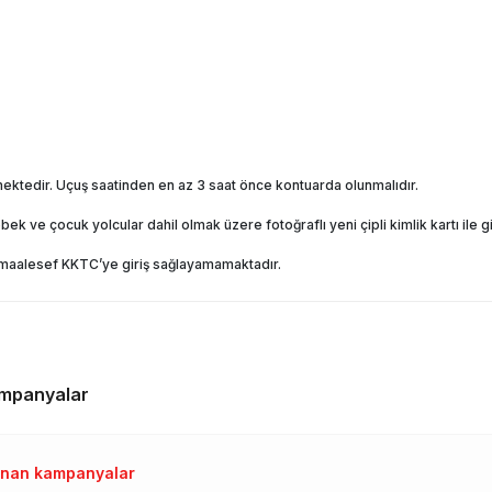
şmektedir. Uçuş saatinden en az 3 saat önce kontuarda olunmalıdır.
 ve çocuk yolcular dahil olmak üzere fotoğraflı yeni çipli kimlik kartı ile g
r maalesef KKTC’ye giriş sağlayamamaktadır.
mpanyalar
lanan kampanyalar