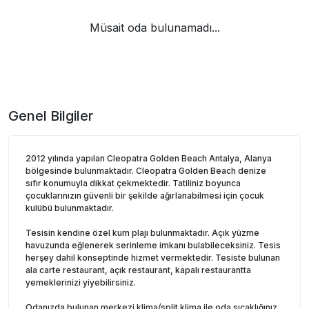
Müsait oda bulunamadı...
Genel Bilgiler
2012 yılında yapılan Cleopatra Golden Beach Antalya, Alanya
bölgesinde bulunmaktadır. Cleopatra Golden Beach denize
sıfır konumuyla dikkat çekmektedir. Tatiliniz boyunca
çocuklarınızın güvenli bir şekilde ağırlanabilmesi için çocuk
kulübü bulunmaktadır.
Tesisin kendine özel kum plajı bulunmaktadır. Açık yüzme
havuzunda eğlenerek serinleme imkanı bulabileceksiniz. Tesis
herşey dahil konseptinde hizmet vermektedir. Tesiste bulunan
ala carte restaurant, açık restaurant, kapalı restaurantta
yemeklerinizi yiyebilirsiniz.
Odanızda bulunan merkezi klima/split klima ile oda sıcaklığınız