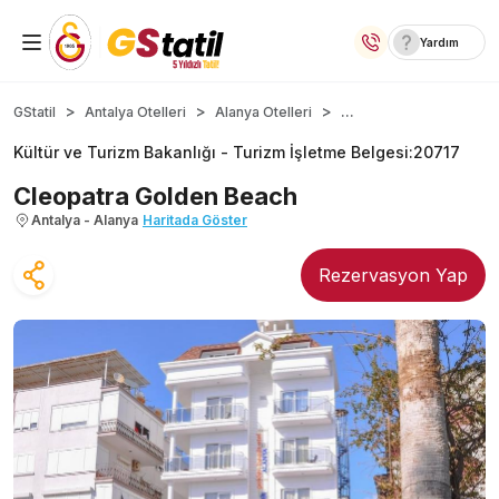
Yardım
Yurt İçi Oteller
...
GStatil
Antalya Otelleri
Alanya Otelleri
Kültür ve Turizm Bakanlığı -
Turizm İşletme Belgesi
:
20717
Temalı Oteller
Cleopatra Golden Beach
Kıbrıs Otelleri
Antalya - Alanya
Haritada Göster
Lansmana Özel Oteller
Rezervasyon Yap
Yurt Dışı Turlar