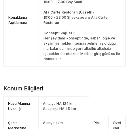
16:00 - 17:00 Çay Saati
Ala Carte Restoran (Ücretli)
Konaklama
10:00 - 23:00 Shaekspeare A la Carte
Açıklaması
Restoran
Konsept Bilgileri;
Her şey dahil konseptinde, sabah, öğle ve
akşam yemekleri, tesisin belirlemiş olduğu
markalar dahilinde yerli alkollü/ alkolsüz
içecekler ücretsizdir. Minibar giriş günü su ile
doldurulur.
Konum Bilgileri
Hava Alanına
Antalya HA 124 km,
Uzaklığı
Gazipaşa HA 45 km
Şehir
Alanya 1 km
Plaj
Özel
Merkezine
Plaj