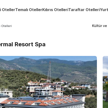
i Oteller
Temalı Oteller
Kıbrıs Otelleri
Taraftar Otelleri
Yurt
Kültür ve
 Otelleri
rmal Resort Spa