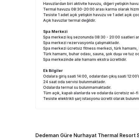
Havuzlardan biri aktivite havuzu, diğeri yetişkin havu
Termal havuzu 08:30-20:00 arası karma olarak hizm
Tesiste 1 adet açık yetişkin havuzu ve 1 adet açık ç
Açık havuzlar termal değildir.
Spa Merkezi
Spa merkezi kış sezonunda 08:30 - 20:00 saatleri a
Spa merkezi rezervasyonla çalışmaktadır.
Spa merkezi ücretsiz fitness merkezi, türk hamamı, 
Türk hamamı, buhar odası, sauna, şok duşu ve tuz oda
Spa merkezinde aile hamamı ekstra ücretlidir.
Ek Bilgiler
Odalara giriş saati 14:00, odalardan çıkış saati 12:00’d
24 saat oda servisi bulunmaktadır.
Odalarda termal su bulunmamaktadır.
Tüm açık, kapalı alanlarda ve odalarda ücretsiz wi-fi
Tesiste elektrikli şarj istasyonu ücretli olarak bulunm
Dedeman Güre Nurhayat Thermal Resort 