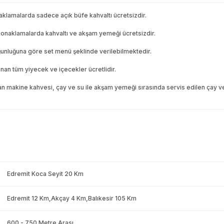
aklamalarda sadece açık büfe kahvaltı ücretsizdir.
onaklamalarda kahvaltı ve akşam yemeği ücretsizdir.
oğunluğuna göre set menü şeklinde verilebilmektedir.
ınan tüm yiyecek ve içecekler ücretlidir.
n makine kahvesi, çay ve su ile akşam yemeği sırasında servis edilen çay ve
Edremit Koca Seyit 20 Km
Edremit 12 Km,Akçay 4 Km,Balıkesir 105 Km
600 - 750 Metre Arası