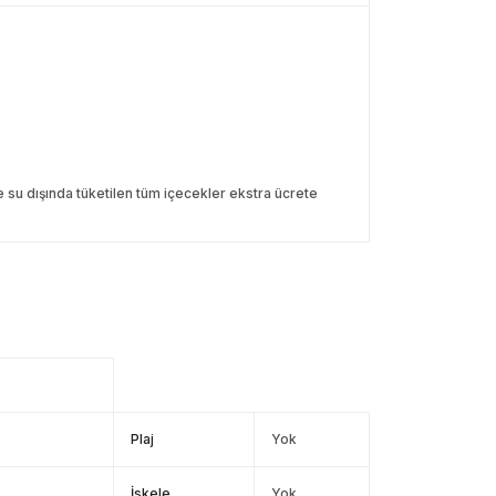
 su dışında tüketilen tüm içecekler ekstra ücrete
Plaj
Yok
İskele
Yok