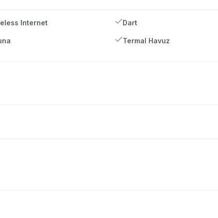
eless Internet
Dart
una
Termal Havuz