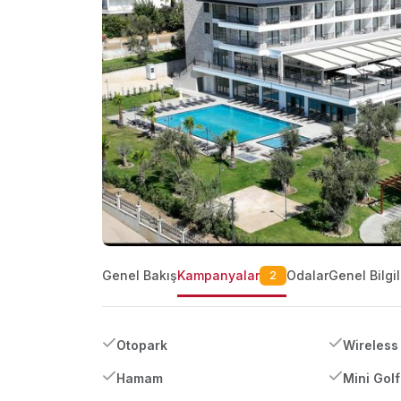
Genel Bakış
Kampanyalar
Odalar
Genel Bilgil
2
Otopark
Wireless 
Hamam
Mini Golf