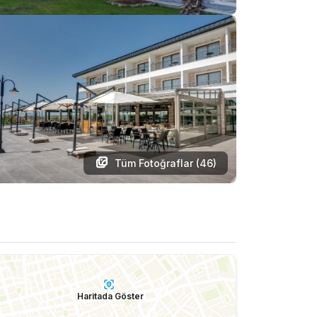
Tüm Fotoğraflar (
46
)
Haritada Göster