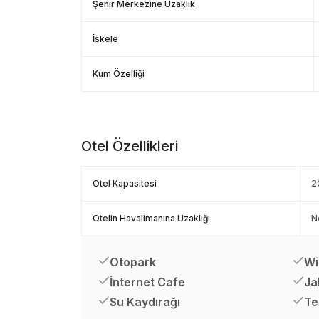
Şehir Merkezine Uzaklık
İskele
Kum Özelliği
Otel Özellikleri
Otel Kapasitesi
2
Otelin Havalimanına Uzaklığı
N
Otopark
Wi
İnternet Cafe
Ja
Su Kaydırağı
Te