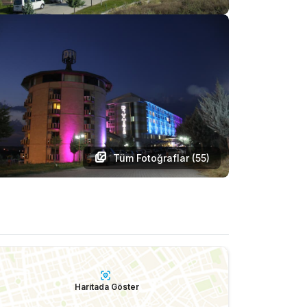
Tüm Fotoğraflar (
55
)
Haritada Göster