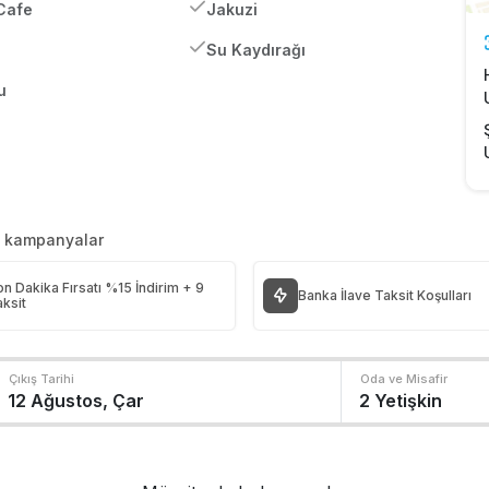
 Cafe
Jakuzi
Su Kaydırağı
u
n kampanyalar
n Dakika Fırsatı %15 İndirim + 9
Banka İlave Taksit Koşulları
ksit
Çıkış Tarihi
Oda ve Misafir