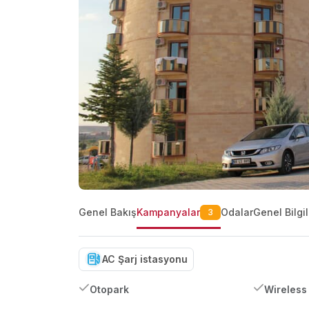
Genel Bakış
Kampanyalar
Odalar
Genel Bilgil
3
AC Şarj istasyonu
Otopark
Wireless 