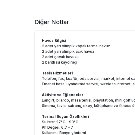
Diğer Notlar
Havuz Bilgisi
2 adet yarı olimpik kapalı termal havuz
2 adet yarı olimpik açık havuz
2 adet çocuk havuzu
2 bantlı su kaydırağı
Tesis Hizmetleri
Telefon, fax, kuaför, oda servisi, market, internet ca
Emanet kasa, uyandırma servisi, wireless internet, a
Aktivite ve Eğlenceler
Langırt, bilardo, masa tenisi, playstation, mini golf ücr
Sinema, tavla, satranç, okey, kütüphane ve fitness üc
Termal Suyun Özellikleri
Su Isısı: 27°C – 93°C
Ph Değeri: 6,7 – 7
Kullanımı: Banyo yöntemi