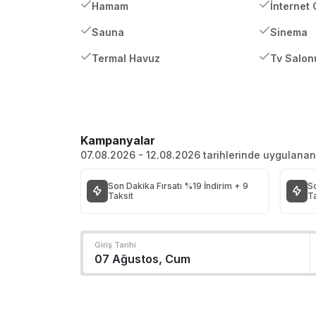
Hamam
İnternet
Sauna
Sinema
Termal Havuz
Tv Salon
Kampanyalar
07.08.2026 - 12.08.2026 tarihlerinde uygulana
Son Dakika Fırsatı %19 İndirim + 9
So
Taksit
Ta
Giriş Tarihi