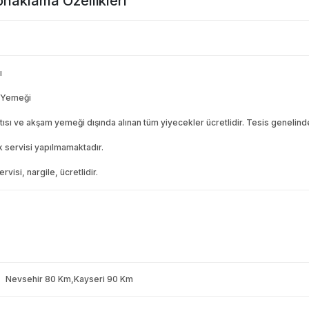
naklama Özellikleri
ı
 Yemeği
ısı ve akşam yemeği dışında alınan tüm yiyecekler ücretlidir. Tesis genelinde 
k servisi yapılmamaktadır.
rvisi, nargile, ücretlidir.
Nevsehir 80 Km,Kayseri 90 Km