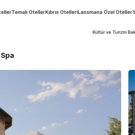
teller
Temalı Oteller
Kıbrıs Otelleri
Lansmana Özel Oteller
Y
Kültür ve Turizm Bak
 Spa