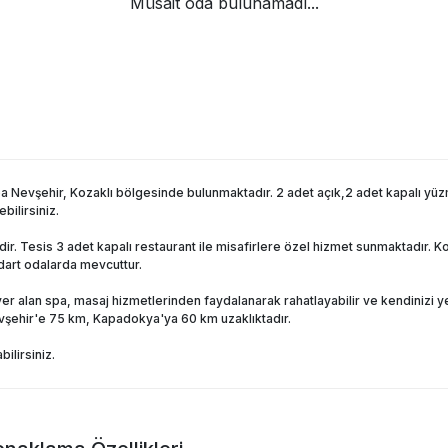
Müsait oda bulunamadı...
 Nevşehir, Kozaklı bölgesinde bulunmaktadır. 2 adet açık,2 adet kapalı yüzme h
bilirsiniz.
. Tesis 3 adet kapalı restaurant ile misafirlere özel hizmet sunmaktadır. 
dart odalarda mevcuttur.
er alan spa, masaj hizmetlerinden faydalanarak rahatlayabilir ve kendinizi ye
vşehir'e 75 km, Kapadokya'ya 60 km uzaklıktadır.
ilirsiniz.