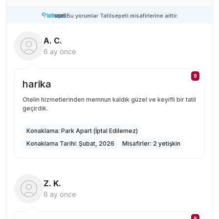
Bu yorumlar Tatilsepeti misafirlerine aittir.
A. C.
6 ay önce
9
harika
Otelin hizmetlerinden memnun kaldık güzel ve keyifli bir tatil
geçirdik.
Konaklama:
Park Apart (İptal Edilemez)
Konaklama Tarihi:
Şubat, 2026
Misafirler:
2 yetişkin
Z. K.
6 ay önce
8