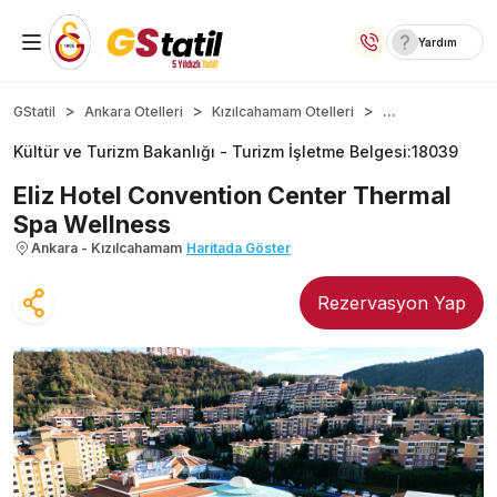
Yardım
Yurt İçi Oteller
...
GStatil
Ankara Otelleri
Kızılcahamam Otelleri
Kültür ve Turizm Bakanlığı -
Turizm İşletme Belgesi
:
18039
Temalı Oteller
Eliz Hotel Convention Center Thermal
Kıbrıs Otelleri
Spa Wellness
Ankara - Kızılcahamam
Haritada Göster
Lansmana Özel Oteller
Rezervasyon Yap
Yurt Dışı Turlar