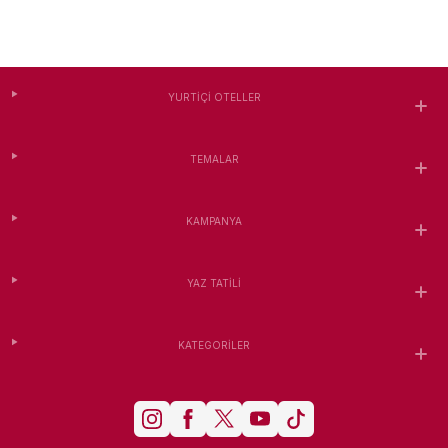
YURTIÇI OTELLER
TEMALAR
KAMPANYA
YAZ TATILI
KATEGORILER