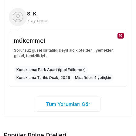
S. K.
7 ay önce
10
mükemmel
Sorunsuz güzel bir tatildi keyif aldık otelden , yemekler
güzel, temizlik iyi .
Konaklama:
Park Apart (İptal Edilemez)
Konaklama Tarihi:
Ocak, 2026
Misafirler:
4 yetişkin
Tüm Yorumları Gör
Popüler Bölge Otelleri