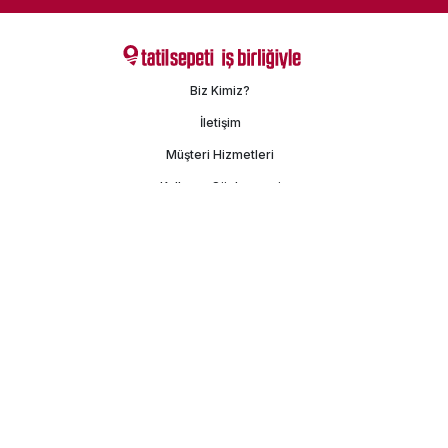
Biz Kimiz?
İletişim
Müşteri Hizmetleri
Kullanım Sözleşmesi
Gizlilik Politikası
Kişisel Verilerin Korunması
İşlem Rehberi