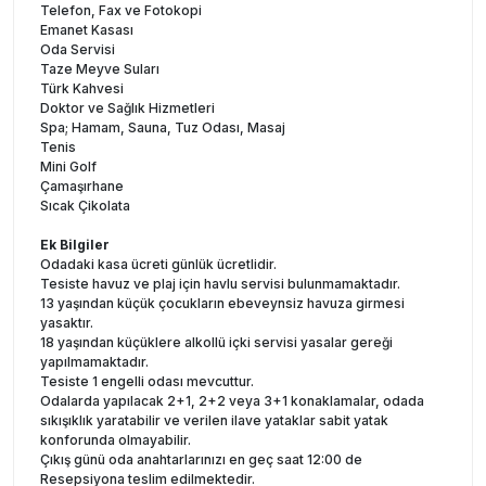
Telefon, Fax ve Fotokopi
Emanet Kasası
Oda Servisi
Taze Meyve Suları
Türk Kahvesi
Doktor ve Sağlık Hizmetleri
Spa; Hamam, Sauna, Tuz Odası, Masaj
Tenis
Mini Golf
Çamaşırhane
Sıcak Çikolata
Ek Bilgiler
Odadaki kasa ücreti günlük ücretlidir.
Tesiste havuz ve plaj için havlu servisi bulunmamaktadır.
13 yaşından küçük çocukların ebeveynsiz havuza girmesi
yasaktır.
18 yaşından küçüklere alkollü içki servisi yasalar gereği
yapılmamaktadır.
Tesiste 1 engelli odası mevcuttur.
Odalarda yapılacak 2+1, 2+2 veya 3+1 konaklamalar, odada
sıkışıklık yaratabilir ve verilen ilave yataklar sabit yatak
konforunda olmayabilir.
Çıkış günü oda anahtarlarınızı en geç saat 12:00 de
Resepsiyona teslim edilmektedir.