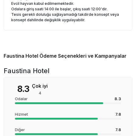
Evcil hayvan kabul edilmemektedir.
Odalara giriş saati 14:00 ile başlar, çıkış saati 12:00'dir.
Tesis gerekli doluluğu sağlayamadığı takdirde konsept veya
konsept dahilinde değişiklik uygulayabilir.
Faustina Hotel
Ödeme Seçenekleri ve Kampanyalar
Faustina Hotel
Çok iyi
8.3
4
Odalar
8.3
Hizmet
7.8
Diğer
7.8