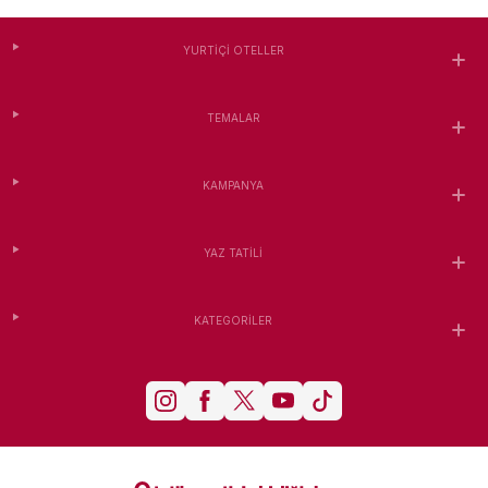
YURTIÇI OTELLER
TEMALAR
KAMPANYA
YAZ TATILI
KATEGORILER