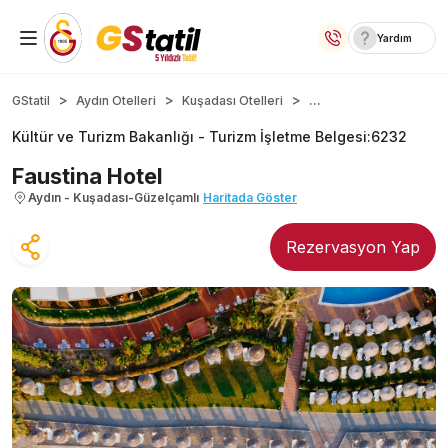
Yardım
Yurt İçi Oteller
...
GStatil
Aydın Otelleri
Kuşadası Otelleri
Kültür ve Turizm Bakanlığı -
Turizm İşletme Belgesi
:
6232
Temalı Oteller
Faustina Hotel
Kıbrıs Otelleri
Aydın - Kuşadası-Güzelçamlı
Haritada Göster
Taraftar Otelleri
Rezervasyon Yap
Yurt Dışı Turlar