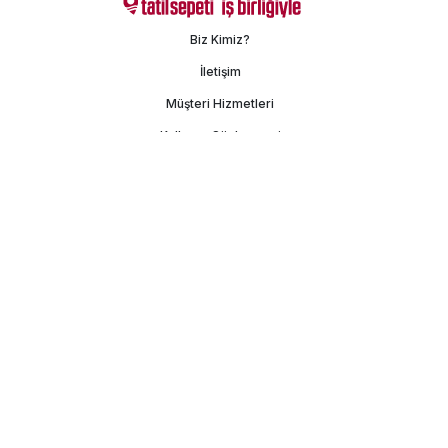
Biz Kimiz?
İletişim
Müşteri Hizmetleri
Kullanım Sözleşmesi
Gizlilik Politikası
Kişisel Verilerin Korunması
İşlem Rehberi