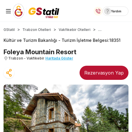
Yardım
Yurt İçi Oteller
...
GStatil
Trabzon Otelleri
Vakfıkebir Otelleri
Kültür ve Turizm Bakanlığı -
Turizm İşletme Belgesi
:
18351
Temalı Oteller
Foleya Mountain Resort
Kıbrıs Otelleri
Trabzon - Vakfıkebir
Haritada Göster
Taraftar Otelleri
Rezervasyon Yap
Yurt Dışı Turlar