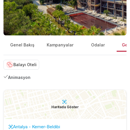
Genel Bakış
Kampanyalar
Odalar
Gene
Balayı Oteli
Animasyon
Haritada Göster
Antalya - Kemer-Beldibi