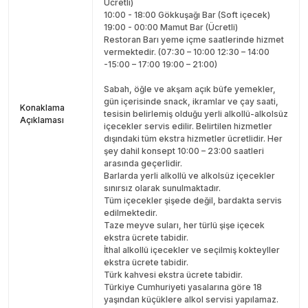
Ücretli)
10:00 - 18:00 Gökkuşağı Bar (Soft içecek)
19:00 - 00:00 Mamut Bar (Ücretli)
Restoran Barı yeme içme saatlerinde hizmet
vermektedir. (07:30 – 10:00 12:30 – 14:00
-15:00 – 17:00 19:00 – 21:00)
Sabah, öğle ve akşam açık büfe yemekler,
gün içerisinde snack, ikramlar ve çay saati,
Konaklama
tesisin belirlemiş olduğu yerli alkollü-alkolsüz
Açıklaması
içecekler servis edilir. Belirtilen hizmetler
dışındaki tüm ekstra hizmetler ücretlidir. Her
şey dahil konsept 10:00 – 23:00 saatleri
arasında geçerlidir.
Barlarda yerli alkollü ve alkolsüz içecekler
sınırsız olarak sunulmaktadır.
Tüm içecekler şişede değil, bardakta servis
edilmektedir.
Taze meyve suları, her türlü şişe içecek
ekstra ücrete tabidir.
İthal alkollü içecekler ve seçilmiş kokteyller
ekstra ücrete tabidir.
Türk kahvesi ekstra ücrete tabidir.
Türkiye Cumhuriyeti yasalarına göre 18
yaşından küçüklere alkol servisi yapılamaz.