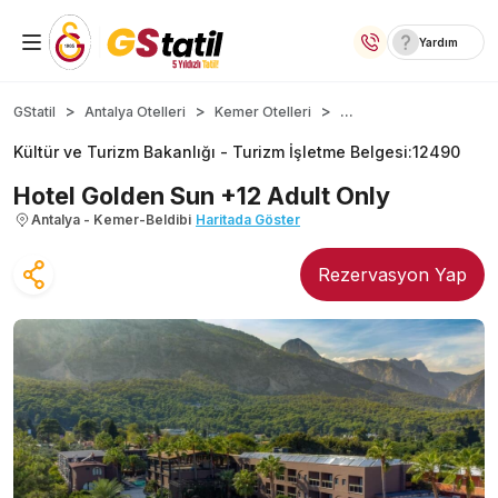
Yardım
Yurt İçi Oteller
...
GStatil
Antalya Otelleri
Kemer Otelleri
Kültür ve Turizm Bakanlığı -
Turizm İşletme Belgesi
:
12490
Temalı Oteller
Hotel Golden Sun +12 Adult Only
Kıbrıs Otelleri
Antalya - Kemer-Beldibi
Haritada Göster
Lansmana Özel Oteller
Rezervasyon Yap
Yurt Dışı Turlar