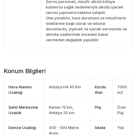
Servis personeli, misafir alkolü kötüye
kullanırsa sağlık nedenleriyle alkollü içecek
servisi yapmama hakkına sahiptir.
Otel yönetimi, hava durumuna ve misafirlerin
isteklerine bağlı olarak ve istisnai
durumlarda, yiyecek ve içecek servisinde ve
aktivite saatlerinde önceden haber
vermeden değişiklik yapabilir.
Konum Bilgileri
Hava Alanına
Antalya HA 45 Km
Kurulu
7000
Uzaklığı
Alan
m2
Şehir Merkezine
Kemer 15 km,
Plaj
Özel
Uzaklık
Antalya 20 km
Plaj
Denize Uzaklığı
400 - 500 Metre
İskele
Yok
Arası