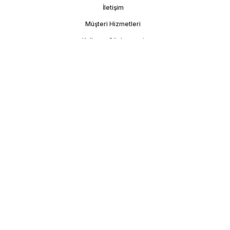
İletişim
Müşteri Hizmetleri
Kullanım Sözleşmesi
Gizlilik Politikası
Kişisel Verilerin Korunması
İşlem Rehberi
DLT Turizm Seyahat Acentesi Belge No:
3448
Copyright ©
2026
gstatil.com
Tüm hakları saklıdır.