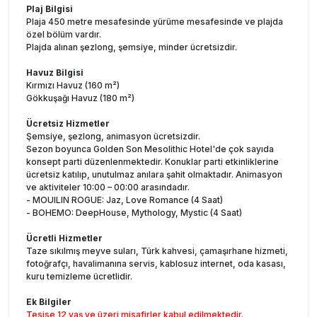
Plaj Bilgisi
Plaja 450 metre mesafesinde yürüme mesafesinde ve plajda
özel bölüm vardır.
Plajda alınan şezlong, şemsiye, minder ücretsizdir.
Havuz Bilgisi
Kırmızı Havuz (160 m²)
Gökkuşağı Havuz (180 m²)
Ücretsiz Hizmetler
Şemsiye, şezlong, animasyon ücretsizdir.
Sezon boyunca Golden Son Mesolithic Hotel'de çok sayıda
konsept parti düzenlenmektedir. Konuklar parti etkinliklerine
ücretsiz katılıp, unutulmaz anılara şahit olmaktadır. Animasyon
ve aktiviteler 10:00 – 00:00 arasındadır.
- MOUILIN ROGUE: Jaz, Love Romance (4 Saat)
- BOHEMO: DeepHouse, Mythology, Mystic (4 Saat)
Ücretli Hizmetler
Taze sıkılmış meyve suları, Türk kahvesi, çamaşırhane hizmeti,
fotoğrafçı, havalimanına servis, kablosuz internet, oda kasası,
kuru temizleme ücretlidir.
Ek Bilgiler
Tesise 12 yaş ve üzeri misafirler kabul edilmektedir.