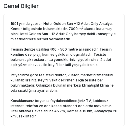
Genel Bilgiler
1991 yılında yapılan Hotel Golden Sun +12 Adult Only Antalya,
2
Kemer bölgesinde bulunmaktadır. 7000 m
alanda kurulmuş
olan Hotel Golden Sun +12 Adult Only herşey dahil konseptiyle
misafirlerimize hizmet vermektedir.
Tesisin denize uzaklığı 400 - 500 metre arasındadır. Tesisin
kendine özel plajı, kum ve çakıldan oluşmaktadır. Tesiste
bulunan açık restaurantta yemeklerinizi yiyebilirsiniz. 2 adet
açık yüzme havuzu ile keyifli bir tatil yaşayabilirsiniz.
İhtiyacınıza göre tesisteki doktor, kuaför, market hizmetlerini
kullanabilirsiniz. Keyifli vakit geçirmeniz için tesiste bar
bulunmaktadır. Odanızda bulunan merkezi klima/split klima ile
oda sıcaklığınız ayarlanabilir.
Konaklamanız boyunca faydalanabileceğiniz TV, kablosuz
internet, telefon ve oda kasası standart odalarda mevcuttur.
Otel Antalya Havaalanı'na 45 km, Kemer'e 15 km, Antalya'ya 20
km uzaklıktadır.