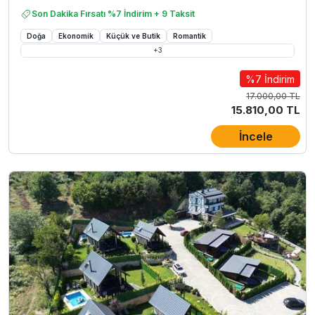
Son Dakika Fırsatı %7 İndirim + 9 Taksit
Doğa
Ekonomik
Küçük ve Butik
Romantik
+
3
%7 İndirim
17.000,00 TL
15.810,00 TL
İncele