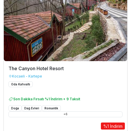
The Canyon Hotel Resort
Kocaeli - Kartepe
Oda Kahvaltı
Son Dakika Fırsatı %1 İndirim + 9 Taksit
Doğa
Dağ Evleri
Romantik
+
6
%1 İndirim