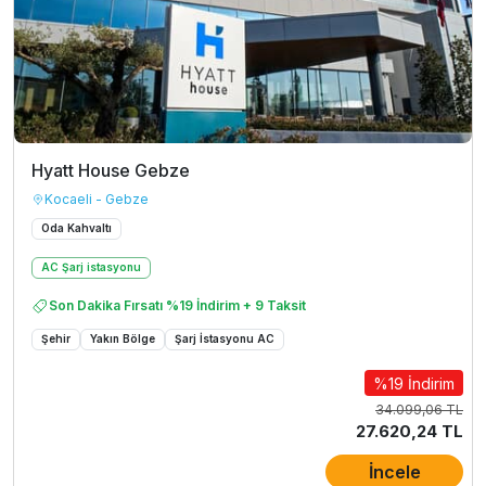
Hyatt House Gebze
Kocaeli - Gebze
Oda Kahvaltı
AC Şarj istasyonu
Son Dakika Fırsatı %19 İndirim + 9 Taksit
Şehir
Yakın Bölge
Şarj İstasyonu AC
%19 İndirim
34.099,06 TL
27.620,24 TL
İncele