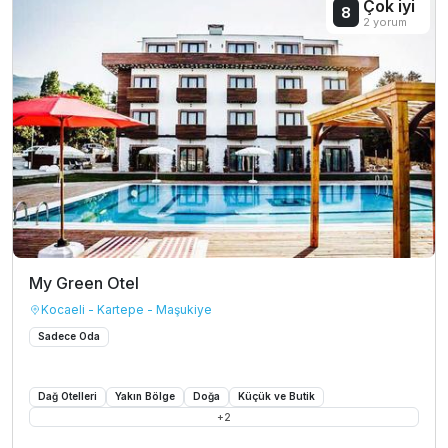
Çok iyi
8
2 yorum
My Green Otel
Kocaeli - Kartepe - Maşukiye
Sadece Oda
Dağ Otelleri
Yakın Bölge
Doğa
Küçük ve Butik
+
2