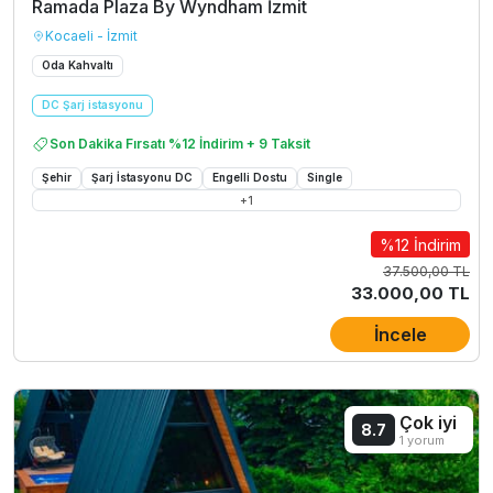
Ramada Plaza By Wyndham İzmit
Kocaeli - İzmit
Oda Kahvaltı
DC Şarj istasyonu
Son Dakika Fırsatı %12 İndirim + 9 Taksit
Şehir
Şarj İstasyonu DC
Engelli Dostu
Single
+
1
%12 İndirim
37.500,00 TL
33.000,00 TL
İncele
Çok iyi
8.7
1 yorum