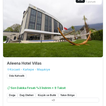
1 yorum
Aileena Hotel Villas
Kocaeli - Kartepe - Maşukiye
Oda Kahvaltı
Son Dakika Fırsatı %3 İndirim + 9 Taksit
Doğa
Dağ Otelleri
Küçük ve Butik
Yakın Bölge
+
3