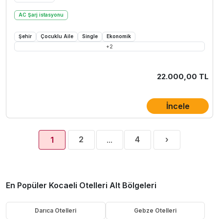
AC Şarj istasyonu
Şehir
Çocuklu Aile
Single
Ekonomik
+
2
22.000,00 TL
İncele
Next
2
4
›
1
...
(current)
En Popüler Kocaeli Otelleri Alt Bölgeleri
Darıca Otelleri
Gebze Otelleri