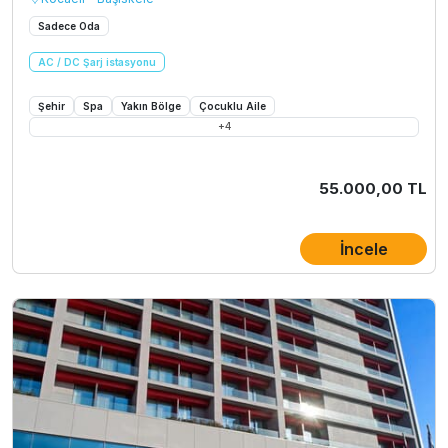
Sadece Oda
AC / DC Şarj istasyonu
Şehir
Spa
Yakın Bölge
Çocuklu Aile
+
4
55.000,00 TL
İncele