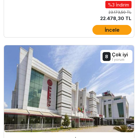
%3 İndirim
23.173,50 TL
22.478,30 TL
İncele
Çok iyi
8
1 yorum