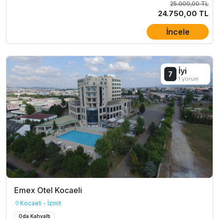
25.000,00 TL
24.750,00 TL
İncele
İyi
7
1 yorum
Emex Otel Kocaeli
Kocaeli - İzmit
Oda Kahvaltı