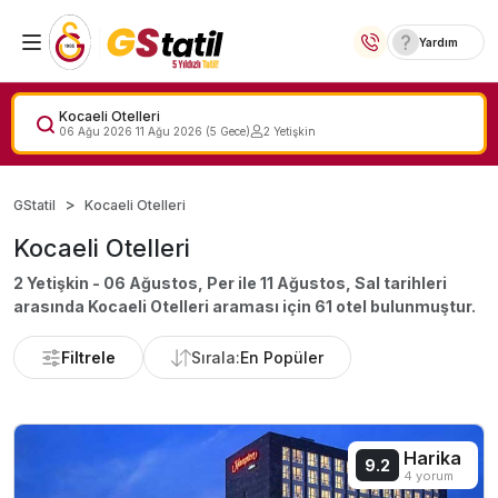
Yardım
Yurt İçi Oteller
Kocaeli Otelleri
06 Ağu 2026
11 Ağu 2026
(
5
Gece)
2
Yetişkin
Temalı Oteller
GStatil
Kocaeli Otelleri
Kıbrıs Otelleri
Kocaeli Otelleri
Lansmana Özel Oteller
2 Yetişkin - 06 Ağustos, Per ile 11 Ağustos, Sal
tarihleri
arasında
Kocaeli Otelleri
araması için
61
otel bulunmuştur.
Yurt Dışı Turlar
Filtrele
Sırala:
En Popüler
Harika
9.2
4 yorum