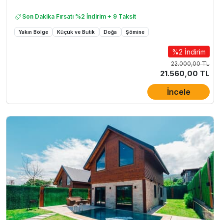
Son Dakika Fırsatı %2 İndirim + 9 Taksit
Yakın Bölge
Küçük ve Butik
Doğa
Şömine
%2 İndirim
22.000,00 TL
21.560,00 TL
İncele