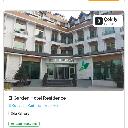
Çok iyi
8
1 yorum
El Garden Hotel Residence
Kocaeli - Kartepe - Maşukiye
Oda Kahvaltı
AC Şarj istasyonu