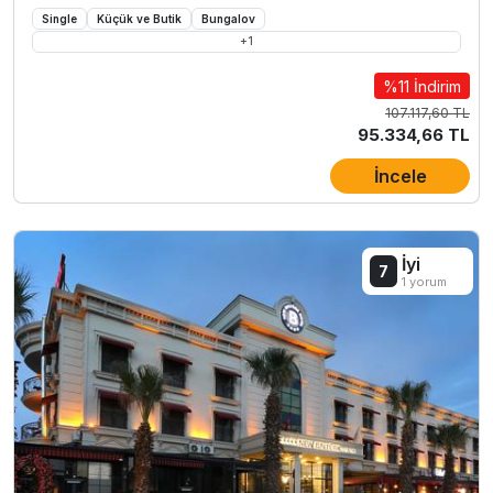
Single
Küçük ve Butik
Bungalov
+
1
%11 İndirim
107.117,60 TL
95.334,66 TL
İncele
İyi
7
1 yorum