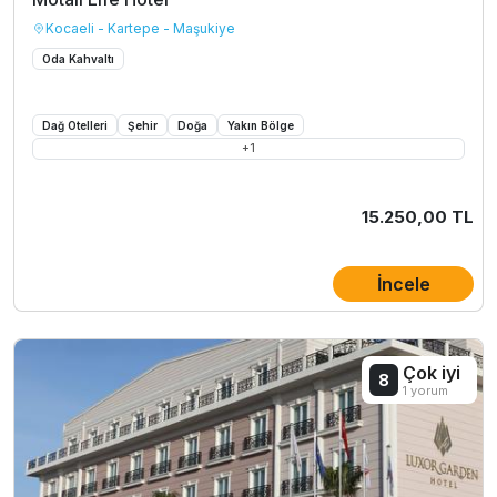
Kocaeli - Kartepe - Maşukiye
Oda Kahvaltı
Dağ Otelleri
Şehir
Doğa
Yakın Bölge
+
1
15.250,00 TL
İncele
Çok iyi
8
1 yorum