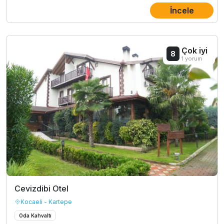
İncele
Çok iyi
8
1 yorum
Cevizdibi Otel
Kocaeli - Kartepe
Oda Kahvaltı