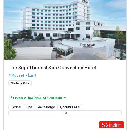
The Sign Thermal Spa Convention Hotel
Kocaeli - İzmit
Sadece Oda
Erken Al İndirimli Al %10 İndirim
Termal
Spa
Yakın Bölge
Çocuklu Aile
+
3
%8 İndirim