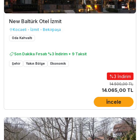
New Baltürk Otel İzmit
Kocaeli - İzmit - Bekirpaşa
Oda Kahvaltı
Son Dakika Fırsatı %3 İndirim + 9 Taksit
Şehir
Yakın Bölge
Ekonomik
%3 İndirim
14.500,00 TL
14.065,00 TL
İncele