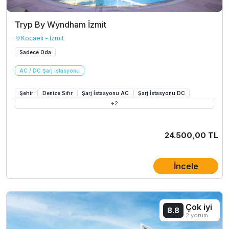
Tryp By Wyndham İzmit
Kocaeli - İzmit
Sadece Oda
AC / DC Şarj istasyonu
Şehir
Denize Sıfır
Şarj İstasyonu AC
Şarj İstasyonu DC
+
2
24.500,00 TL
İncele
Çok iyi
8.8
2 yorum