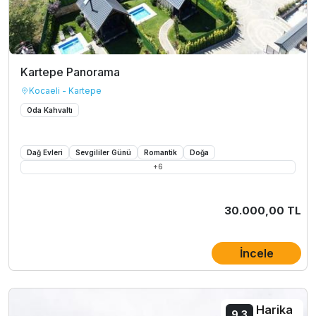
Kartepe Panorama
Kocaeli - Kartepe
Oda Kahvaltı
Dağ Evleri
Sevgililer Günü
Romantik
Doğa
+
6
30.000,00 TL
İncele
Harika
9.3