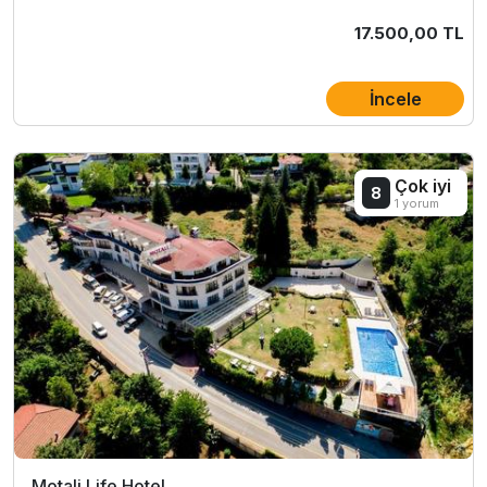
17.500,00 TL
İncele
Çok iyi
8
1 yorum
Motali Life Hotel