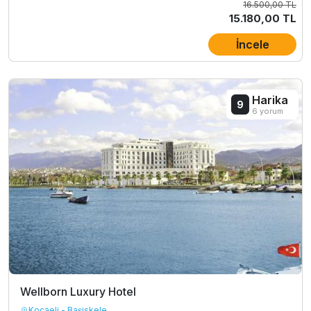
16.500,00 TL
15.180,00 TL
İncele
Harika
9
6 yorum
Wellborn Luxury Hotel
Kocaeli - Başiskele