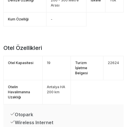
Denize Uzaklığı
200 - 300 Metre
İskele
Yok
Arası
Kum Özelliği
-
Otel Özellikleri
Otel Kapasitesi
19
Turizm
22624
İşletme
Belgesi
Otelin
Antalya HA
Havalimanına
200 km
Uzaklığı
Otopark
Wireless Internet