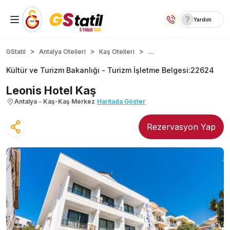
Yardım
Yurt İçi Oteller
...
GStatil
Antalya Otelleri
Kaş Otelleri
Kültür ve Turizm Bakanlığı -
Turizm İşletme Belgesi
:
22624
Temalı Oteller
Leonis Hotel Kaş
Kıbrıs Otelleri
Antalya - Kaş-Kaş Merkez
Haritada Göster
Taraftar Otelleri
Rezervasyon Yap
Yurt Dışı Turlar