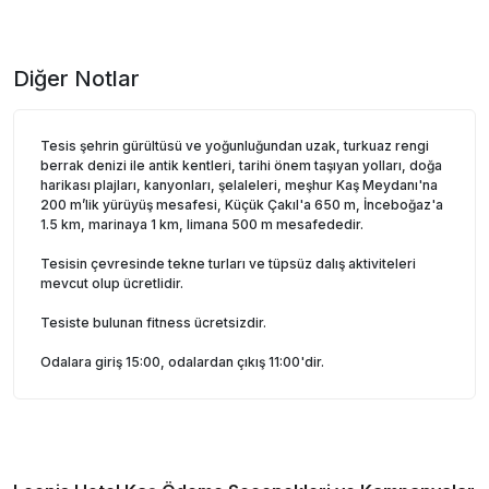
Diğer Notlar
Tesis şehrin gürültüsü ve yoğunluğundan uzak, turkuaz rengi
berrak denizi ile antik kentleri, tarihi önem taşıyan yolları, doğa
harikası plajları, kanyonları, şelaleleri, meşhur Kaş Meydanı'na
200 m’lik yürüyüş mesafesi, Küçük Çakıl'a 650 m, İnceboğaz'a
1.5 km, marinaya 1 km, limana 500 m mesafededir.
Tesisin çevresinde tekne turları ve tüpsüz dalış aktiviteleri
mevcut olup ücretlidir.
Tesiste bulunan fitness ücretsizdir.
Odalara giriş 15:00, odalardan çıkış 11:00'dir.