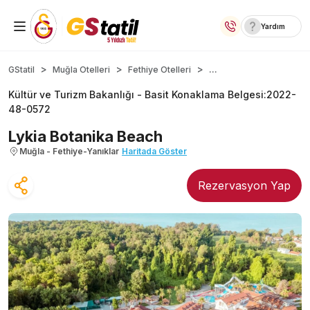
Yardım
Yurt İçi Oteller
...
GStatil
Muğla Otelleri
Fethiye Otelleri
Kültür ve Turizm Bakanlığı -
Basit Konaklama Belgesi
:
2022-
Temalı Oteller
48-0572
Kıbrıs Otelleri
Lykia Botanika Beach
Muğla - Fethiye-Yanıklar
Haritada Göster
Taraftar Otelleri
Rezervasyon Yap
Yurt Dışı Turlar