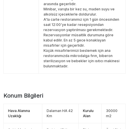
arasında geçerlidir.
Minibar, varışta bir kez su, maden suyu ve
alkolsüz içeceklerle doldurulur.
A'la carte restoranımız için 1 gün öncesinden
saat 12:00'ye kadar resepsiyondan
rezervasyon yaptırılması gerekmektedir.
Rezervasyonlar müsaitlik durumuna göre
kabul edilir. En az 5 gece konaklayan
misafirler için geçerlidir.
Küçük misafirlerimizi beslemek için ana
restoranımızda mikrodalga fırın, biberon
sterilizasyon ve bebekler için ısıtıcı makinesi
bulunmaktadır.
Konum Bilgileri
Hava Alanına
Dalaman HA 42
Kurulu
30000
Uzaklığı
Km
Alan
m2