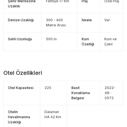
Şehir Merkezine
Fethiye 17 Km
Plaj
Özel Plaj
Uzaklık
Denize Uzaklığı
300 - 400
İskele
Var
Metre Arası
Sahil Uzunluğu
500 m
Kum
Kum ve
Özelliği
Çakıl
Otel Özellikleri
Otel Kapasitesi
225
Basit
2022-
Konaklama
48-
Belgesi
0572
Otelin
Dalaman
Havalimanına
HA 42 Km
Uzaklığı