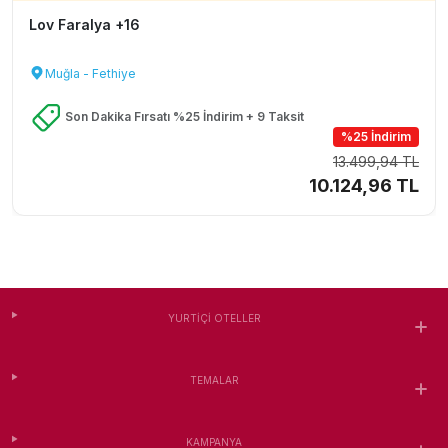
Lov Faralya +16
Muğla - Fethiye
Son Dakika Fırsatı %25 İndirim + 9 Taksit
%25 İndirim
13.499,94 TL
10.124,96 TL
YURTIÇI OTELLER
TEMALAR
KAMPANYA