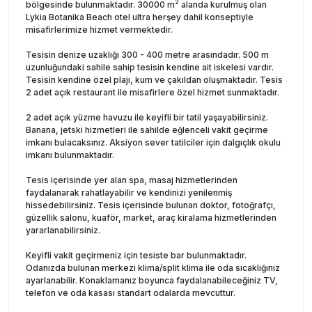
2
bölgesinde bulunmaktadır. 30000 m
alanda kurulmuş olan
Lykia Botanika Beach otel ultra herşey dahil konseptiyle
misafirlerimize hizmet vermektedir.
Tesisin denize uzaklığı 300 - 400 metre arasındadır. 500 m
uzunluğundaki sahile sahip tesisin kendine ait iskelesi vardır.
Tesisin kendine özel plajı, kum ve çakıldan oluşmaktadır. Tesis
2 adet açık restaurant ile misafirlere özel hizmet sunmaktadır.
2 adet açık yüzme havuzu ile keyifli bir tatil yaşayabilirsiniz.
Banana, jetski hizmetleri ile sahilde eğlenceli vakit geçirme
imkanı bulacaksınız. Aksiyon sever tatilciler için dalgıçlık okulu
imkanı bulunmaktadır.
Tesis içerisinde yer alan spa, masaj hizmetlerinden
faydalanarak rahatlayabilir ve kendinizi yenilenmiş
hissedebilirsiniz. Tesis içerisinde bulunan doktor, fotoğrafçı,
güzellik salonu, kuaför, market, araç kiralama hizmetlerinden
yararlanabilirsiniz.
Keyifli vakit geçirmeniz için tesiste bar bulunmaktadır.
Odanızda bulunan merkezi klima/split klima ile oda sıcaklığınız
ayarlanabilir. Konaklamanız boyunca faydalanabileceğiniz TV,
telefon ve oda kasası standart odalarda mevcuttur.