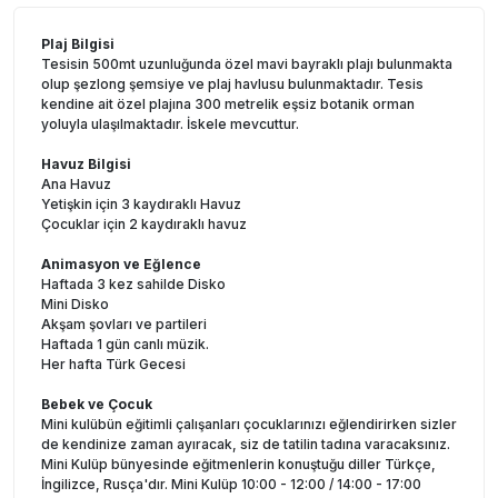
Plaj Bilgisi
Tesisin 500mt uzunluğunda özel mavi bayraklı plajı bulunmakta
olup şezlong şemsiye ve plaj havlusu bulunmaktadır. Tesis
kendine ait özel plajına 300 metrelik eşsiz botanik orman
yoluyla ulaşılmaktadır. İskele mevcuttur.
Havuz Bilgisi
Ana Havuz
Yetişkin için 3 kaydıraklı Havuz
Çocuklar için 2 kaydıraklı havuz
Animasyon ve Eğlence
Haftada 3 kez sahilde Disko
Mini Disko
Akşam şovları ve partileri
Haftada 1 gün canlı müzik.
Her hafta Türk Gecesi
Bebek ve Çocuk
Mini kulübün eğitimli çalışanları çocuklarınızı eğlendirirken sizler
de kendinize zaman ayıracak, siz de tatilin tadına varacaksınız.
Mini Kulüp bünyesinde eğitmenlerin konuştuğu diller Türkçe,
İngilizce, Rusça'dır. Mini Kulüp 10:00 - 12:00 / 14:00 - 17:00