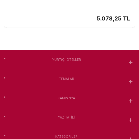
5.078,25 TL
YURTIÇI OTELLER
TEMALAR
KAMPANYA
YAZ TATILI
KATEGORILER