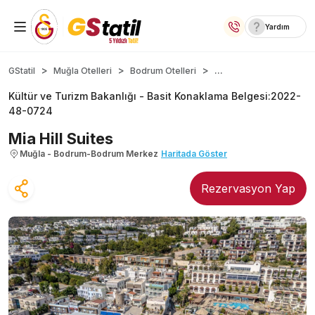
Yardım
Yurt İçi Oteller
...
GStatil
Muğla Otelleri
Bodrum Otelleri
Kültür ve Turizm Bakanlığı -
Basit Konaklama Belgesi
:
2022-
Temalı Oteller
48-0724
Kıbrıs Otelleri
Mia Hill Suites
Muğla - Bodrum-Bodrum Merkez
Haritada Göster
Taraftar Otelleri
Rezervasyon Yap
Yurt Dışı Turlar