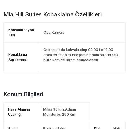
Mia Hill Suites
Konaklama Özellikleri
Konsantrasyon
Oda Kahvaltı
Tipi
Otelimiz oda kahvaltı olup 08:00 ile 10:00
Konaklama
arası teras da muhteşem bir manzarada açık
Açıklaması
büfe kahvaltı ikram edilmektedir.
Konum Bilgileri
Hava Alanına
Milas 30 Km,Adnan
Uzaklığı
Menderes 250 Km
Şehir
Bodrum 1 Km
Plaj
Halk