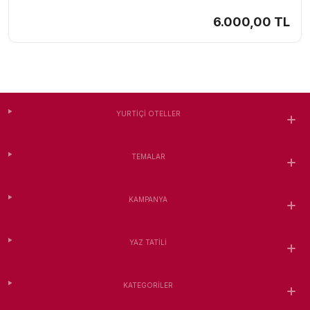
6.000,00 TL
YURTIÇI OTELLER
TEMALAR
KAMPANYA
YAZ TATILI
KATEGORILER