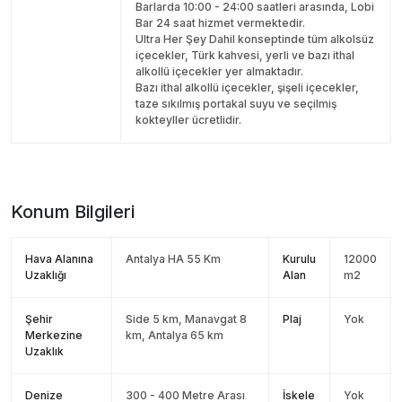
Barlarda 10:00 - 24:00 saatleri arasında, Lobi
Bar 24 saat hizmet vermektedir.
Ultra Her Şey Dahil konseptinde tüm alkolsüz
içecekler, Türk kahvesi, yerli ve bazı ithal
alkollü içecekler yer almaktadır.
Bazı ithal alkollü içecekler, şişeli içecekler,
taze sıkılmış portakal suyu ve seçilmiş
kokteyller ücretlidir.
Konum Bilgileri
Hava Alanına
Antalya HA 55 Km
Kurulu
12000
Uzaklığı
Alan
m2
Şehir
Side 5 km, Manavgat 8
Plaj
Yok
Merkezine
km, Antalya 65 km
Uzaklık
Denize
300 - 400 Metre Arası
İskele
Yok