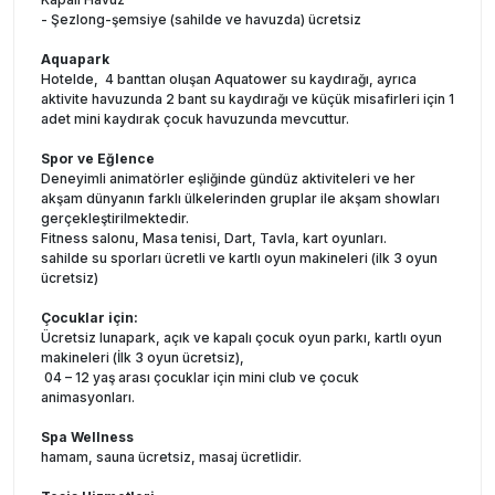
- Şezlong-şemsiye (sahilde ve havuzda) ücretsiz
Aquapark
Hotelde, 4 banttan oluşan Aquatower su kaydırağı, ayrıca
aktivite havuzunda 2 bant su kaydırağı ve küçük misafirleri için 1
adet mini kaydırak çocuk havuzunda mevcuttur.
Spor ve Eğlence
Deneyimli animatörler eşliğinde gündüz aktiviteleri ve her
akşam dünyanın farklı ülkelerinden gruplar ile akşam showları
gerçekleştirilmektedir.
Fitness salonu, Masa tenisi, Dart, Tavla, kart oyunları.
sahilde su sporları ücretli ve kartlı oyun makineleri (ilk 3 oyun
ücretsiz)
Çocuklar için:
Ücretsiz lunapark, açık ve kapalı çocuk oyun parkı, kartlı oyun
makineleri (İlk 3 oyun ücretsiz),
04 – 12 yaş arası çocuklar için mini club ve çocuk
animasyonları.
Spa Wellness
hamam, sauna ücretsiz, masaj ücretlidir.