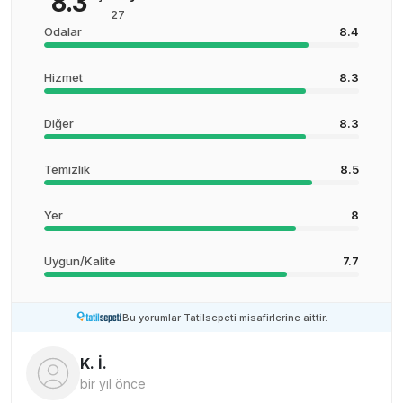
8.3
27
Odalar
8.4
Hizmet
8.3
Diğer
8.3
Temizlik
8.5
Yer
8
Uygun/Kalite
7.7
Bu yorumlar Tatilsepeti misafirlerine aittir.
K. İ.
bir yıl önce