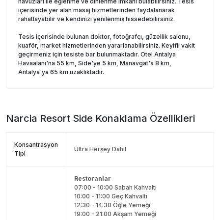
havuzları ile eğlenme ve dinlenme imkanı bulabilirsiniz. Tesis
içerisinde yer alan masaj hizmetlerinden faydalanarak
rahatlayabilir ve kendinizi yenilenmiş hissedebilirsiniz.
Tesis içerisinde bulunan doktor, fotoğrafçı, güzellik salonu,
kuaför, market hizmetlerinden yararlanabilirsiniz. Keyifli vakit
geçirmeniz için tesiste bar bulunmaktadır. Otel Antalya
Havaalanı'na 55 km, Side'ye 5 km, Manavgat'a 8 km,
Antalya'ya 65 km uzaklıktadır.
Narcia Resort Side
Konaklama Özellikleri
Konsantrasyon
Ultra Herşey Dahil
Tipi
Restoranlar
07:00 - 10:00 Sabah Kahvaltı
10:00 - 11:00 Geç Kahvaltı
12:30 - 14:30 Öğle Yemeği
19:00 - 21:00 Akşam Yemeği