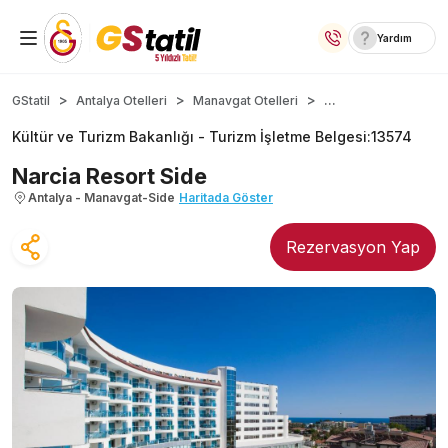
Yardım
Yurt İçi Oteller
...
GStatil
Antalya Otelleri
Manavgat Otelleri
Kültür ve Turizm Bakanlığı -
Turizm İşletme Belgesi
:
13574
Temalı Oteller
Narcia Resort Side
Kıbrıs Otelleri
Antalya - Manavgat-Side
Haritada Göster
Taraftar Otelleri
Rezervasyon Yap
Yurt Dışı Turlar