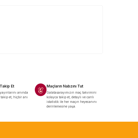
 Takip Et
Maçların Nabzını Tut
yayınlarını anında
Galatasarayımızın maç takvimini
akip et, hiçbir anı
kolayca takip et, detaylı ve canlı
istatistik ile her maçın heyecanını
derinlemesine yaşa.