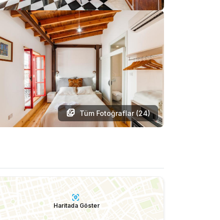
Tüm Fotoğraflar (
24
)
Haritada Göster