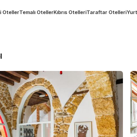
i Oteller
Temalı Oteller
Kıbrıs Otelleri
Taraftar Otelleri
Yurt
l