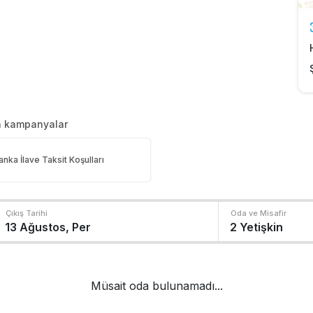
an kampanyalar
anka İlave Taksit Koşulları
Çıkış Tarihi
Oda ve Misafir
Müsait oda bulunamadı...