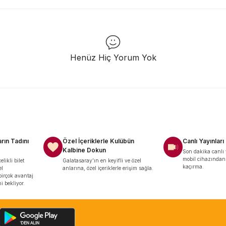
Henüz Hiç Yorum Yok
rın Tadını
Özel İçeriklerle Kulübün
Canlı Yayınları
Kalbine Dokun
Son dakika canlı 
mobil cihazından t
likli bilet
Galatasaray’ın en keyifli ve özel
kaçırma.
el
anlarına, özel içeriklerle erişim sağla.
irçok avantaj
 bekliyor.