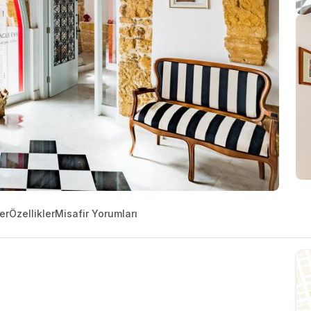
er
Özellikler
Misafir Yorumları