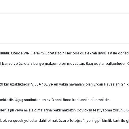
unur. Otelde Wi-Fi erişimi ücretsizdir. Her oda düz ekran uydu TV ile donatıl
özel banyo ve ücretsiz banyo malzemeleri mevcuttur. Bazı odalar balkonludur
km uzaklıktadır. VILLA 16L'ye en yakın havaalanı olan Ercan Havaalanı 24 km
şmektedir. Uçuş saatinden en az 3 saat önce kontuarda olunmalıdır.
şiler, aşılı veya aşısız olmalarına bakılmaksızın Covid-19 test yapma zorunlul
 ve çocuk yolcular dahil olmak üzere fotoğraflı yeni çipli kimlik kartı ile g