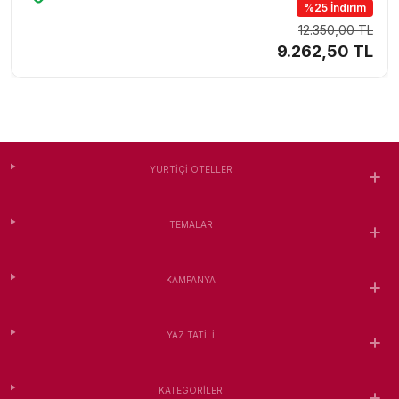
%25 İndirim
12.350,00 TL
9.262,50 TL
YURTIÇI OTELLER
TEMALAR
KAMPANYA
YAZ TATILI
KATEGORILER