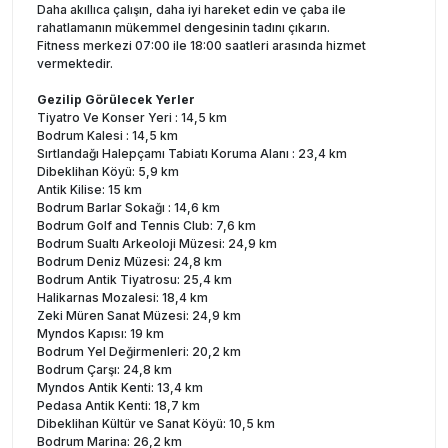
Daha akıllıca çalışın, daha iyi hareket edin ve çaba ile
rahatlamanın mükemmel dengesinin tadını çıkarın.
Fitness merkezi 07:00 ile 18:00 saatleri arasında hizmet
vermektedir.
Gezilip Görülecek Yerler
Tiyatro Ve Konser Yeri : 14,5 km
Bodrum Kalesi : 14,5 km
Sırtlandağı Halepçamı Tabiatı Koruma Alanı : 23,4 km
Dibeklihan Köyü: 5,9 km
Antik Kilise: 15 km
Bodrum Barlar Sokağı : 14,6 km
Bodrum Golf and Tennis Club: 7,6 km
Bodrum Sualtı Arkeoloji Müzesi: 24,9 km
Bodrum Deniz Müzesi: 24,8 km
Bodrum Antik Tiyatrosu: 25,4 km
Halikarnas Mozalesi: 18,4 km
Zeki Müren Sanat Müzesi: 24,9 km
Myndos Kapısı: 19 km
Bodrum Yel Değirmenleri: 20,2 km
Bodrum Çarşı: 24,8 km
Myndos Antik Kenti: 13,4 km
Pedasa Antik Kenti: 18,7 km
Dibeklihan Kültür ve Sanat Köyü: 10,5 km
Bodrum Marina: 26,2 km