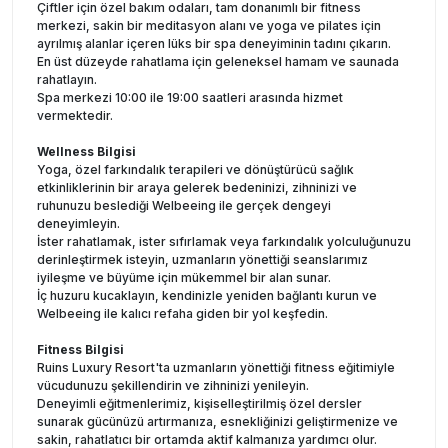
Çiftler için özel bakım odaları, tam donanımlı bir fitness
merkezi, sakin bir meditasyon alanı ve yoga ve pilates için
ayrılmış alanlar içeren lüks bir spa deneyiminin tadını çıkarın.
En üst düzeyde rahatlama için geleneksel hamam ve saunada
rahatlayın.
Spa merkezi 10:00 ile 19:00 saatleri arasında hizmet
vermektedir.
Wellness Bilgisi
Yoga, özel farkındalık terapileri ve dönüştürücü sağlık
etkinliklerinin bir araya gelerek bedeninizi, zihninizi ve
ruhunuzu beslediği Welbeeing ile gerçek dengeyi
deneyimleyin.
İster rahatlamak, ister sıfırlamak veya farkındalık yolculuğunuzu
derinleştirmek isteyin, uzmanların yönettiği seanslarımız
iyileşme ve büyüme için mükemmel bir alan sunar.
İç huzuru kucaklayın, kendinizle yeniden bağlantı kurun ve
Welbeeing ile kalıcı refaha giden bir yol keşfedin.
Fitness Bilgisi
Ruins Luxury Resort'ta uzmanların yönettiği fitness eğitimiyle
vücudunuzu şekillendirin ve zihninizi yenileyin.
Deneyimli eğitmenlerimiz, kişiselleştirilmiş özel dersler
sunarak gücünüzü artırmanıza, esnekliğinizi geliştirmenize ve
sakin, rahatlatıcı bir ortamda aktif kalmanıza yardımcı olur.