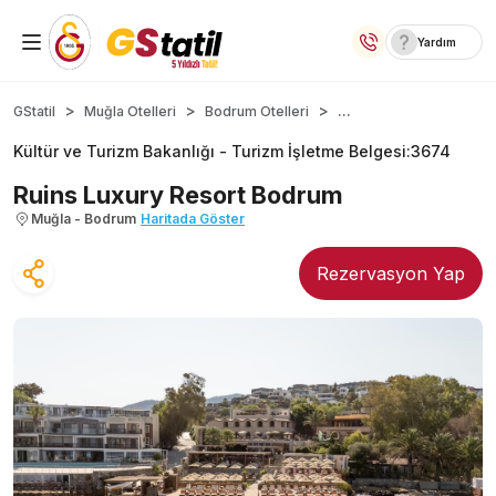
Yardım
Yurt İçi Oteller
...
GStatil
Muğla Otelleri
Bodrum Otelleri
Kültür ve Turizm Bakanlığı -
Turizm İşletme Belgesi
:
3674
Temalı Oteller
Ruins Luxury Resort Bodrum
Kıbrıs Otelleri
Muğla - Bodrum
Haritada Göster
Taraftar Otelleri
Rezervasyon Yap
Yurt Dışı Turlar