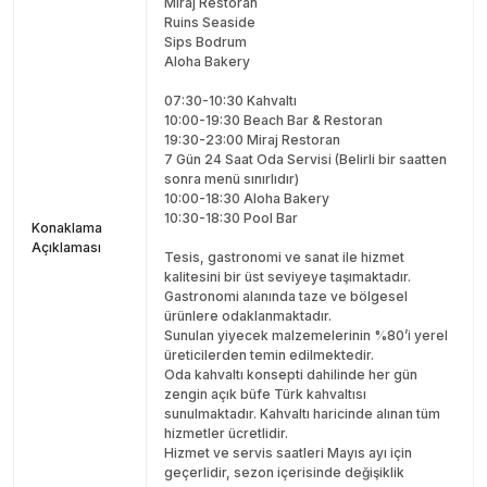
Miraj Restoran
Ruins Seaside
Sips Bodrum
Aloha Bakery
07:30-10:30 Kahvaltı
10:00-19:30 Beach Bar & Restoran
19:30-23:00 Miraj Restoran
7 Gün 24 Saat Oda Servisi (Belirli bir saatten
sonra menü sınırlıdır)
10:00-18:30 Aloha Bakery
10:30-18:30 Pool Bar
Konaklama
Açıklaması
Tesis, gastronomi ve sanat ile hizmet
kalitesini bir üst seviyeye taşımaktadır.
Gastronomi alanında taze ve bölgesel
ürünlere odaklanmaktadır.
Sunulan yiyecek malzemelerinin %80’i yerel
üreticilerden temin edilmektedir.
Oda kahvaltı konsepti dahilinde her gün
zengin açık büfe Türk kahvaltısı
sunulmaktadır. Kahvaltı haricinde alınan tüm
hizmetler ücretlidir.
Hizmet ve servis saatleri Mayıs ayı için
geçerlidir, sezon içerisinde değişiklik