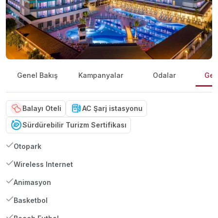
Genel Bakış
Kampanyalar
Odalar
Gene
Balayı Oteli
AC Şarj istasyonu
Sürdürebilir Turizm Sertifikası
Otopark
Wireless Internet
Animasyon
Basketbol