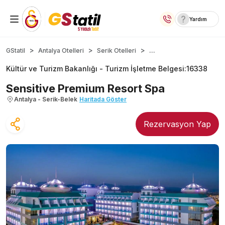
Yardım
Yurt İçi Oteller
...
GStatil
Antalya Otelleri
Serik Otelleri
Kültür ve Turizm Bakanlığı -
Turizm İşletme Belgesi
:
16338
Temalı Oteller
Sensitive Premium Resort Spa
Kıbrıs Otelleri
Antalya - Serik-Belek
Haritada Göster
Lansmana Özel Oteller
Rezervasyon Yap
Yurt Dışı Turlar