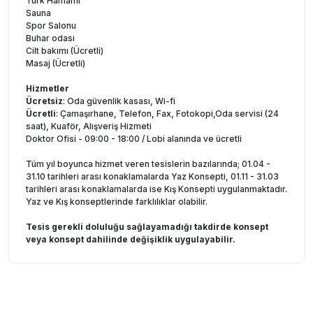
Türk Hamamı
Sauna
Spor Salonu
Buhar odası
Cilt bakımı (Ücretli)
Masaj (Ücretli)
Hizmetler
Ücretsiz
: Oda güvenlik kasası, Wi-fi
Ücretli
: Çamaşırhane, Telefon, Fax, Fotokopi,Oda servisi (24
saat), Kuaför, Alışveriş Hizmeti
Doktor Ofisi - 09:00 - 18:00 / Lobi alanında ve ücretli
Tüm yıl boyunca hizmet veren tesislerin bazılarında; 01.04 -
31.10 tarihleri arası konaklamalarda Yaz Konsepti, 01.11 - 31.03
tarihleri arası konaklamalarda ise Kış Konsepti uygulanmaktadır.
Yaz ve Kış konseptlerinde farklılıklar olabilir.
Tesis gerekli doluluğu sağlayamadığı takdirde konsept
veya konsept dahilinde değişiklik uygulayabilir.