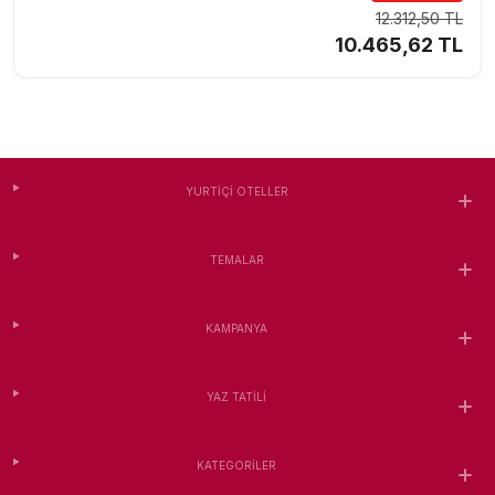
12.312,50 TL
10.465,62 TL
YURTIÇI OTELLER
TEMALAR
KAMPANYA
YAZ TATILI
KATEGORILER