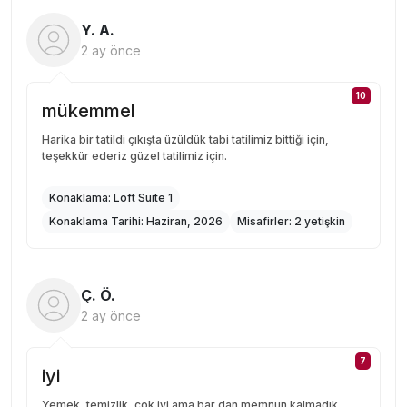
Y. A.
2 ay önce
10
mükemmel
Harika bir tatildi çıkışta üzüldük tabi tatilimiz bittiği için,
teşekkür ederiz güzel tatilimiz için.
Konaklama:
Loft Suite 1
Konaklama Tarihi:
Haziran, 2026
Misafirler:
2 yetişkin
Ç. Ö.
2 ay önce
7
iyi
Yemek, temizlik, çok iyi ama bar dan memnun kalmadık.