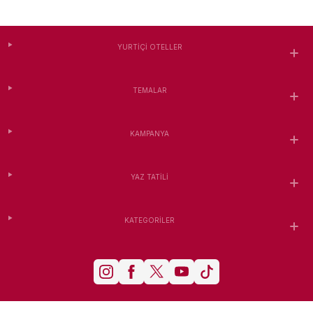
YURTIÇI OTELLER
TEMALAR
KAMPANYA
YAZ TATILI
KATEGORILER