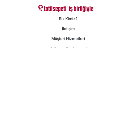
Biz Kimiz?
İletişim
Müşteri Hizmetleri
Kullanım Sözleşmesi
Gizlilik Politikası
Kişisel Verilerin Korunması
İşlem Rehberi