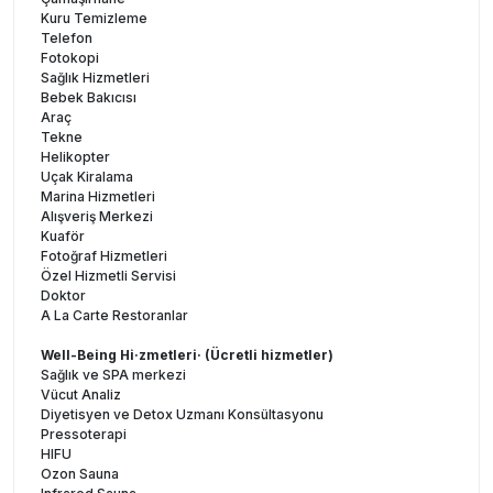
Kuru Temizleme
Telefon
Fotokopi
Sağlık Hizmetleri
Bebek Bakıcısı
Araç
Tekne
Helikopter
Uçak Kiralama
Marina Hizmetleri
Alışveriş Merkezi
Kuaför
Fotoğraf Hizmetleri
Özel Hizmetli Servisi
Doktor
A La Carte Restoranlar
Well-Being Hi·zmetleri· (Ücretli hizmetler)
Sağlık ve SPA merkezi
Vücut Analiz
Diyetisyen ve Detox Uzmanı Konsültasyonu
Pressoterapi
HIFU
Ozon Sauna