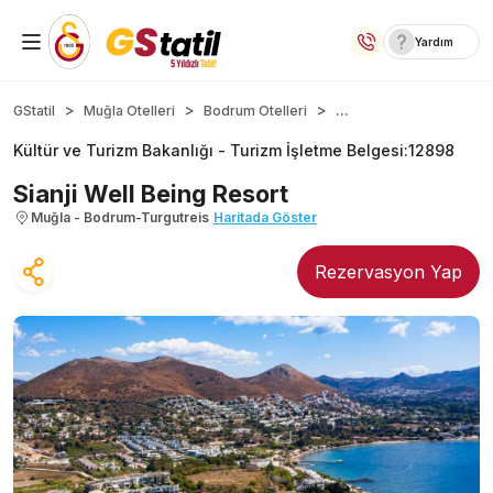
Yardım
Yurt İçi Oteller
...
GStatil
Muğla Otelleri
Bodrum Otelleri
Kültür ve Turizm Bakanlığı -
Turizm İşletme Belgesi
:
12898
Temalı Oteller
Sianji Well Being Resort
Kıbrıs Otelleri
Muğla - Bodrum-Turgutreis
Haritada Göster
Taraftar Otelleri
Rezervasyon Yap
Yurt Dışı Turlar