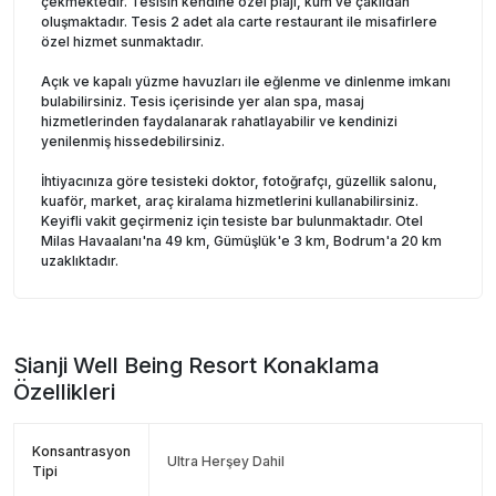
çekmektedir. Tesisin kendine özel plajı, kum ve çakıldan
oluşmaktadır. Tesis 2 adet ala carte restaurant ile misafirlere
özel hizmet sunmaktadır.
Açık ve kapalı yüzme havuzları ile eğlenme ve dinlenme imkanı
bulabilirsiniz. Tesis içerisinde yer alan spa, masaj
hizmetlerinden faydalanarak rahatlayabilir ve kendinizi
yenilenmiş hissedebilirsiniz.
İhtiyacınıza göre tesisteki doktor, fotoğrafçı, güzellik salonu,
kuaför, market, araç kiralama hizmetlerini kullanabilirsiniz.
Keyifli vakit geçirmeniz için tesiste bar bulunmaktadır. Otel
Milas Havaalanı'na 49 km, Gümüşlük'e 3 km, Bodrum'a 20 km
uzaklıktadır.
Sianji Well Being Resort
Konaklama
Özellikleri
Konsantrasyon
Ultra Herşey Dahil
Tipi