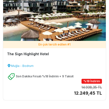
En çok tercih edilen #
1
The Sign Highlight Hotel
Muğla - Bodrum
Son Dakika Fırsatı %18 İndirim + 9 Taksit
%18 İndirim
14.938,35 TL
12.249,45 TL