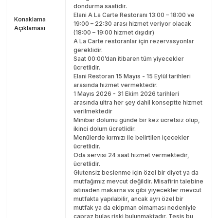
dondurma saatidir.
Elani A La Carte Restoranı 13:00 – 18:00 ve
Konaklama
19:00 – 22:30 arası hizmet veriyor olacak
Açıklaması
(18:00 – 19:00 hizmet dışıdır)
A La Carte restoranlar için rezervasyonlar
gereklidir.
Saat 00:00’dan itibaren tüm yiyecekler
ücretlidir.
Elani Restoran 15 Mayıs - 15 Eylül tarihleri
arasında hizmet vermektedir.
1 Mayıs 2026 - 31 Ekim 2026 tarihleri
arasında ultra her şey dahil konseptte hizmet
verilmektedir
Minibar dolumu günde bir kez ücretsiz olup,
ikinci dolum ücretlidir.
Menülerde kırmızı ile belirtilen içecekler
ücretlidir.
Oda servisi 24 saat hizmet vermektedir,
ücretlidir.
Glutensiz beslenme için özel bir diyet ya da
mutfağımız mevcut değildir. Misafirin talebine
istinaden makarna vs gibi yiyecekler mevcut
mutfakta yapılabilir, ancak ayrı özel bir
mutfak ya da ekipman olmaması nedeniyle
çapraz bulaş riski bulunmaktadır. Tesis bu