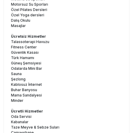
Motorsuz Su Sporları
Özel Pilates Dersleri
Özel Yoga dersleri
Dalış Okulu
Masajlar
Ücretsiz Hizmetler
Talassoterapi Havuzu
Fitness Center
Güvenlik Kasası
Türk Hamamı
Güneş Şemsiyesi
Odalarda Mini Bar
Sauna
Şezlong
Kablosuz İnternet
Buhar Banyosu
Mama Sandalyesi
Minder
Ücretli Hizmetler
Oda Servisi
Kabanalar
Taze Meyve & Sebze Suları
Çamaşırhane