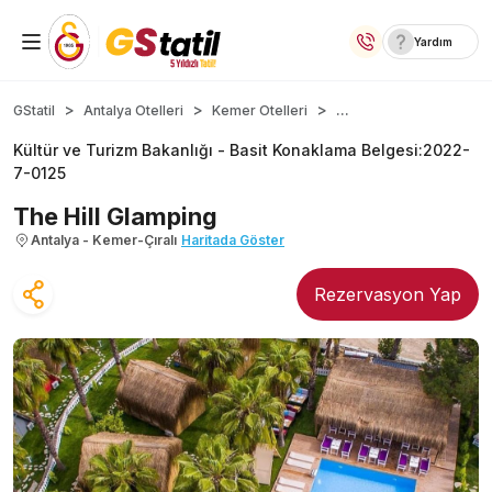
Yardım
Yurt İçi Oteller
...
GStatil
Antalya Otelleri
Kemer Otelleri
Kültür ve Turizm Bakanlığı -
Basit Konaklama Belgesi
:
2022-
Temalı Oteller
7-0125
Kıbrıs Otelleri
The Hill Glamping
Antalya - Kemer-Çıralı
Haritada Göster
Taraftar Otelleri
Rezervasyon Yap
Yurt Dışı Turlar