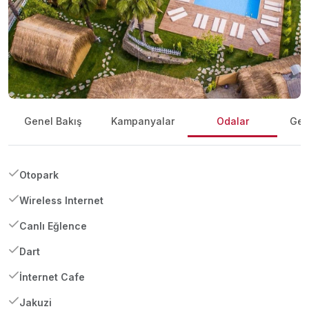
Genel Bakış
Kampanyalar
Odalar
Gene
Otopark
Wireless Internet
Canlı Eğlence
Dart
İnternet Cafe
Jakuzi