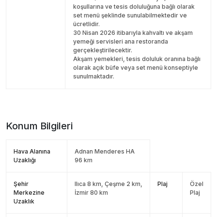
koşullarına ve tesis doluluğuna bağlı olarak
set menü şeklinde sunulabilmektedir ve
ücretlidir.
30 Nisan 2026 itibarıyla kahvaltı ve akşam
yemeği servisleri ana restoranda
gerçekleştirilecektir.
Akşam yemekleri, tesis doluluk oranına bağlı
olarak açık büfe veya set menü konseptiyle
sunulmaktadır.
Konum Bilgileri
Hava Alanına
Adnan Menderes HA
Uzaklığı
96 km
Şehir
Ilıca 8 km, Çeşme 2 km,
Plaj
Özel
Merkezine
İzmir 80 km
Plaj
Uzaklık