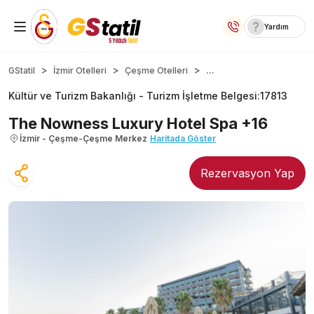
Yardım
Yurt İçi Oteller
...
GStatil
İzmir Otelleri
Çeşme Otelleri
Kültür ve Turizm Bakanlığı -
Turizm İşletme Belgesi
:
17813
Temalı Oteller
The Nowness Luxury Hotel Spa +16
Kıbrıs Otelleri
İzmir - Çeşme-Çeşme Merkez
Haritada Göster
Taraftar Otelleri
Rezervasyon Yap
Yurt Dışı Turlar