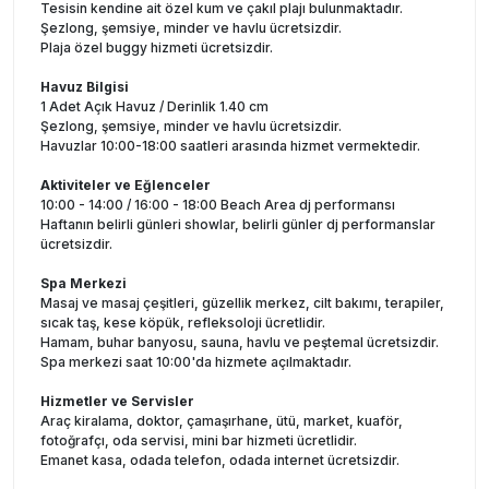
Tesisin kendine ait özel kum ve çakıl plajı bulunmaktadır.
Şezlong, şemsiye, minder ve havlu ücretsizdir.
Plaja özel buggy hizmeti ücretsizdir.
Havuz Bilgisi
1 Adet Açık Havuz / Derinlik 1.40 cm
Şezlong, şemsiye, minder ve havlu ücretsizdir.
Havuzlar 10:00-18:00 saatleri arasında hizmet vermektedir.
Aktiviteler ve Eğlenceler
10:00 - 14:00 / 16:00 - 18:00 Beach Area dj performansı
Haftanın belirli günleri showlar, belirli günler dj performanslar
ücretsizdir.
Spa Merkezi
Masaj ve masaj çeşitleri, güzellik merkez, cilt bakımı, terapiler,
sıcak taş, kese köpük, refleksoloji ücretlidir.
Hamam, buhar banyosu, sauna, havlu ve peştemal ücretsizdir.
Spa merkezi saat 10:00'da hizmete açılmaktadır.
Hizmetler ve Servisler
Araç kiralama, doktor, çamaşırhane, ütü, market, kuaför,
fotoğrafçı, oda servisi, mini bar hizmeti ücretlidir.
Emanet kasa, odada telefon, odada internet ücretsizdir.