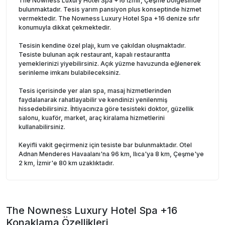
The Nowness Luxury Hotel Spa +16 İzmir, Çeşme bölgesinde
bulunmaktadır. Tesis yarım pansiyon plus konseptinde hizmet
vermektedir. The Nowness Luxury Hotel Spa +16 denize sıfır
konumuyla dikkat çekmektedir.
Tesisin kendine özel plajı, kum ve çakıldan oluşmaktadır.
Tesiste bulunan açık restaurant, kapalı restaurantta
yemeklerinizi yiyebilirsiniz. Açık yüzme havuzunda eğlenerek
serinleme imkanı bulabileceksiniz.
Tesis içerisinde yer alan spa, masaj hizmetlerinden
faydalanarak rahatlayabilir ve kendinizi yenilenmiş
hissedebilirsiniz. İhtiyacınıza göre tesisteki doktor, güzellik
salonu, kuaför, market, araç kiralama hizmetlerini
kullanabilirsiniz.
Keyifli vakit geçirmeniz için tesiste bar bulunmaktadır. Otel
Adnan Menderes Havaalanı'na 96 km, Ilıca'ya 8 km, Çeşme'ye
2 km, İzmir'e 80 km uzaklıktadır.
The Nowness Luxury Hotel Spa +16
Konaklama Özellikleri