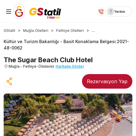
Yardım
Yurt İçi Oteller
...
GStatil
Muğla Otelleri
Fethiye Otelleri
Kültür ve Turizm Bakanlığı -
Basit Konaklama Belgesi
:
2021-
Temalı Oteller
48-0062
Kıbrıs Otelleri
The Sugar Beach Club Hotel
Muğla - Fethiye-Ölüdeniz
Haritada Göster
Lansmana Özel Oteller
Rezervasyon Yap
Yurt Dışı Turlar