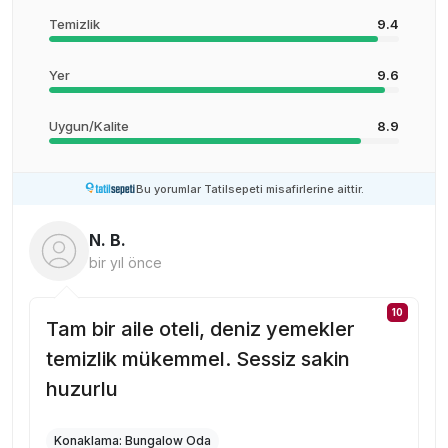
Temizlik
9.4
Yer
9.6
Uygun/Kalite
8.9
Bu yorumlar Tatilsepeti misafirlerine aittir.
N. B.
bir yıl önce
10
Tam bir aile oteli, deniz yemekler
temizlik mükemmel. Sessiz sakin
huzurlu
Konaklama:
Bungalow Oda