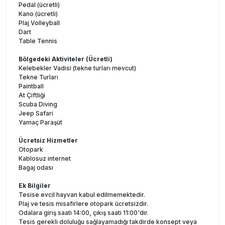
Pedal (ücretli)
Kano (ücretli)
Plaj Volleyball
Dart
Table Tennis
Bölgedeki Aktiviteler (Ücretli)
Kelebekler Vadisi (tekne turları mevcut)
Tekne Turları
Paintball
At Çiftliği
Scuba Diving
Jeep Safari
Yamaç Paraşüt
Ücretsiz Hizmetler
Otopark
Kablosuz internet
Bagaj odası
Ek Bilgiler
Tesise evcil hayvan kabul edilmemektedir.
Plaj ve tesis misafirlere otopark ücretsizdir.
Odalara giriş saati 14:00, çıkış saati 11:00'dir.
Tesis gerekli doluluğu sağlayamadığı takdirde konsept veya