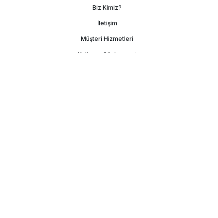
Biz Kimiz?
İletişim
Müşteri Hizmetleri
Kullanım Sözleşmesi
Gizlilik Politikası
Kişisel Verilerin Korunması
İşlem Rehberi