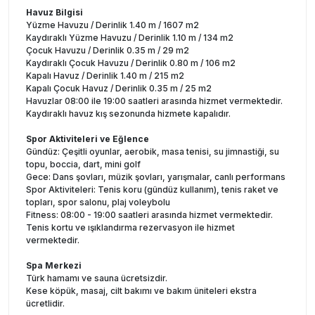
Havuz Bilgisi
Yüzme Havuzu / Derinlik 1.40 m / 1607 m2
Kaydıraklı Yüzme Havuzu / Derinlik 1.10 m / 134 m2
Çocuk Havuzu / Derinlik 0.35 m / 29 m2
Kaydıraklı Çocuk Havuzu / Derinlik 0.80 m / 106 m2
Kapalı Havuz / Derinlik 1.40 m / 215 m2
Kapalı Çocuk Havuz / Derinlik 0.35 m / 25 m2
Havuzlar 08:00 ile 19:00 saatleri arasında hizmet vermektedir.
Kaydıraklı havuz kış sezonunda hizmete kapalıdır.
Spor Aktiviteleri ve Eğlence
Gündüz: Çeşitli oyunlar, aerobik, masa tenisi, su jimnastiği, su
topu, boccia, dart, mini golf
Gece: Dans şovları, müzik şovları, yarışmalar, canlı performans
Spor Aktiviteleri: Tenis koru (gündüz kullanım), tenis raket ve
topları, spor salonu, plaj voleybolu
Fitness: 08:00 - 19:00 saatleri arasında hizmet vermektedir.
Tenis kortu ve ışıklandırma rezervasyon ile hizmet
vermektedir.
Spa Merkezi
Türk hamamı ve sauna ücretsizdir.
Kese köpük, masaj, cilt bakımı ve bakım üniteleri ekstra
ücretlidir.