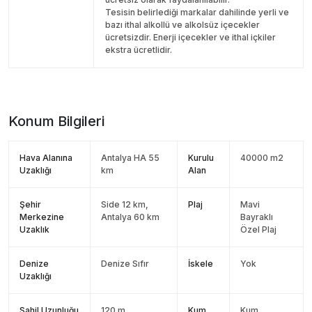
Tesisin belirlediği markalar dahilinde yerli ve
bazı ithal alkollü ve alkolsüz içecekler
ücretsizdir. Enerji içecekler ve ithal içkiler
ekstra ücretlidir.
Konum Bilgileri
Hava Alanına
Antalya HA 55
Kurulu
40000 m2
Uzaklığı
km
Alan
Şehir
Side 12 km,
Plaj
Mavi
Merkezine
Antalya 60 km
Bayraklı
Uzaklık
Özel Plaj
Denize
Denize Sıfır
İskele
Yok
Uzaklığı
Sahil Uzunluğu
120 m
Kum
Kum