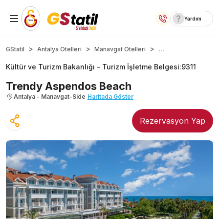
Yardım
Yurt İçi Oteller
...
GStatil
Antalya Otelleri
Manavgat Otelleri
Kültür ve Turizm Bakanlığı -
Turizm İşletme Belgesi
:
9311
Temalı Oteller
Trendy Aspendos Beach
Kıbrıs Otelleri
Antalya - Manavgat-Side
Haritada Göster
Taraftar Otelleri
Rezervasyon Yap
Yurt Dışı Turlar