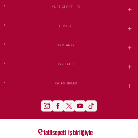
YURTIÇI OTELLER
TEMALAR
KAMPANYA
YAZ TATILI
KATEGORILER