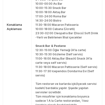
10:00-00:00 As Bar
10:00-15:30 Snack Bar
10:00-18:00 Aktaş Bar
17:00-24:00 Roma Bar
14:30-24:00 Bistro
Konaklama
11:30-18:00 Macaron Patisseria
Açıklaması
10:00-18:00 Cabana (Ücretli)
23:30-02:00 Cleopatra Bar (Disco) Soft Drink
-Yerli ve Belirlenen İthal içecekler
Snack Bar & Pastane
12:30-15:00 Öğle Yemeği (A'la carte)
10:30-15:30 Gözleme (Self servis)
11:00-16:00 Aktaş Bar (Beach) Snack (A'la
carte veya self servis)
11:30-18:00 Macaron Pattisserie (Self servis)
11:30-17:30 Icependos Dondurma Evi (Self
servis)
Tüm restoran ve barlarda içki/içecek servisi
kadeh/ bardakla yapılır. Şişede yapılan
servisler ücretlidir.
Tüm misafirler için konaklama boyunca
sadece 1 A la Carte restorandan, 1 kez
ücretsiz olarak faydalanılabilir.