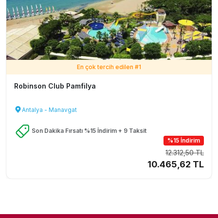
En çok tercih edilen #
1
Robinson Club Pamfilya
Antalya - Manavgat
Son Dakika Fırsatı %15 İndirim + 9 Taksit
%15 İndirim
12.312,50 TL
10.465,62 TL