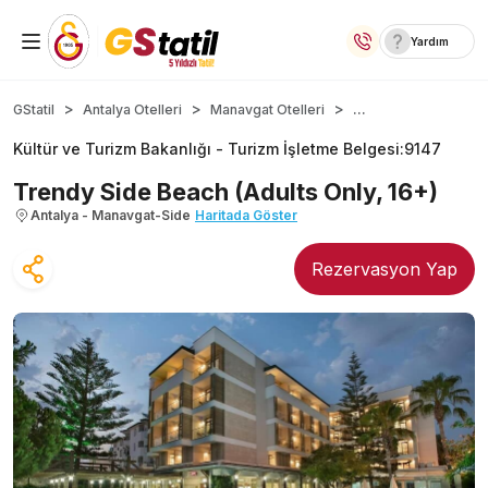
Yardım
Yurt İçi Oteller
...
GStatil
Antalya Otelleri
Manavgat Otelleri
Kültür ve Turizm Bakanlığı -
Turizm İşletme Belgesi
:
9147
Temalı Oteller
Trendy Side Beach (Adults Only, 16+)
Kıbrıs Otelleri
Antalya - Manavgat-Side
Haritada Göster
Lansmana Özel Oteller
Rezervasyon Yap
Yurt Dışı Turlar