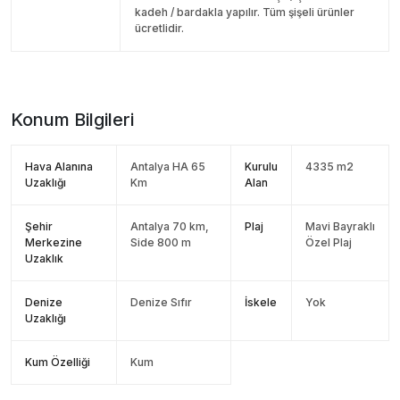
kadeh / bardakla yapılır. Tüm şişeli ürünler
ücretlidir.
Konum Bilgileri
Hava Alanına
Antalya HA 65
Kurulu
4335 m2
Uzaklığı
Km
Alan
Şehir
Antalya 70 km,
Plaj
Mavi Bayraklı
Merkezine
Side 800 m
Özel Plaj
Uzaklık
Denize
Denize Sıfır
İskele
Yok
Uzaklığı
Kum Özelliği
Kum