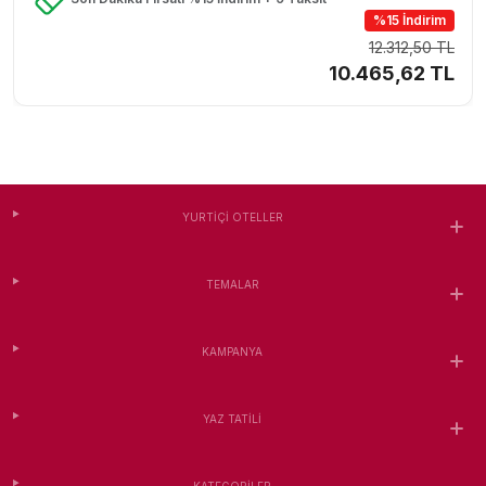
%15 İndirim
12.312,50 TL
10.465,62 TL
YURTIÇI OTELLER
TEMALAR
KAMPANYA
YAZ TATILI
KATEGORILER