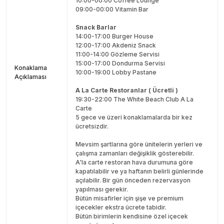
10:00-00:00 Coffee Lounge
09:00-00:00 Vitamin Bar
Snack Barlar
14:00-17:00 Burger House
12:00-17:00 Akdeniz Snack
11:00-14:00 Gözleme Servisi
15:00-17:00 Dondurma Servisi
Konaklama
10:00-19:00 Lobby Pastane
Açıklaması
A La Carte Restoranlar ( Ücretli )
19:30-22:00 The White Beach Club A La
Carte
5 gece ve üzeri konaklamalarda bir kez
ücretsizdir.
Mevsim şartlarına göre ünitelerin yerleri ve
çalışma zamanları değişiklik gösterebilir.
A'la carte restoran hava durumuna göre
kapatılabilir ve ya haftanın belirli günlerinde
açılabilir.
Bir gün önceden rezervasyon
yapılması gerekir.
Bütün misafirler için şişe ve premium
içecekler ekstra ücrete tabidir.
Bütün birimlerin kendisine özel içecek