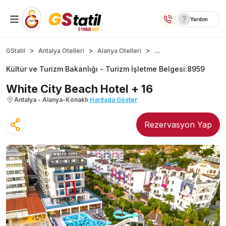
Yardım
Yurt İçi Oteller
...
GStatil
Antalya Otelleri
Alanya Otelleri
Kültür ve Turizm Bakanlığı -
Turizm İşletme Belgesi
:
8959
Temalı Oteller
White City Beach Hotel + 16
Kıbrıs Otelleri
Antalya - Alanya-Konaklı
Haritada Göster
Taraftar Otelleri
Rezervasyon Yap
Yurt Dışı Turlar