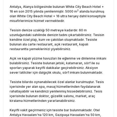
Antalya, Alanya bölgesinde bulunan White City Beach Hotel +
2
16 en son 2015 yılında yenilenmiştir. 5000 m
alanda kurulmuş
olan White City Beach Hotel + 16 ultra herşey dahil konseptiyle
misafirlerimize hizmet vermektedir.
Tesisin denize uzaklığı 50 metreye kadardır. 60 m
uzunluğundaki sahilinde denizin tadını çıkartabilirsiniz. Tesisin
kendine özel plajı, kum ve çakıldan oluşmaktadır. Tesiste
bulunan ala carte restaurant, açık restaurant, kapalı
restaurantta yemeklerinizi yiyebilirsiniz.
Açık ve kapalı yüzme havuzları ile eğlenme ve dinlenme imkanı
bulabilirsiniz. Tesiste bulunan jetski, katamaran, sörf ile su
sporları yaparak keyifli dakikalar geçirebilirsiniz. Aksiyon
sever tatilciler için dalgıçlık okulu, sörf imkanı bulunmaktadır.
Tesiste bilardo oynanabilecek özel alanlar kurulmuştur. Tesis
içerisinde yer alan spa, masaj hizmetlerinden faydalanarak
rahatlayabilir ve kendinizi yenilenmiş hissedebilirsiniz. Tesis
içerisinde bulunan doktor, güzellik salonu, market, araç
kiralama hizmetlerinden yararlanabilirsiniz.
Keyifli vakit geçirmeniz için tesiste bar bulunmaktadır. Otel
Antalya Havaalanı'na 120 km, Gazipaşa Havaalanı'na 50 km,