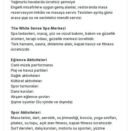
Yağmurlu havalarda ücretsiz şemsiye
Engelli misafirlere uygun geniş alanlar, restoranda masa
rezervasyon imkânı ve masaya servis Tesisten ayrılış günü
araca şişe su ve serinletici mendil servisi
The White Sense Spa Merkezi
Spa tedavileri, masaj, yüz ve vücut bakımı, bakım ve güzellik
ürünleri, terapi odası, güzellik merkezi ücretlidir.
Türk hamamı, sauna, dinlenme alanı, kapalı havuz ve fitness
ücretsizdir.
Eğlence Aktiviteleri
Canlı müzik performansı
Plaj ve havuz partileri
Sağlık aktiviteleri
Kültürel aktiviteler
Spor turnuvaları
Dans kursları
Akşam eğlence şovları
Şişme oyunlar (Su içinde ve dışında)
Spor Aktiviteleri
Masa tenisi, dart, aerobik, su jimnastiği, boccia, yoga sınıfları,
pilates, su topu, açık alan fitness, kapalı fitness ücretsizdir.
Surf dersleri, dalış kursları, motorlu su sporları, yüzme