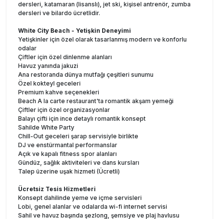
dersleri, katamaran (lisanslı), jet ski, kişisel antrenör, zumba
dersleri ve bilardo ücretlidir.
White City Beach - Yetişkin Deneyimi
Yetişkinler için özel olarak tasarlanmış modern ve konforlu
odalar
Çiftler için özel dinlenme alanları
Havuz yanında jakuzi
Ana restoranda dünya mutfağı çeşitleri sunumu
Özel kokteyl geceleri
Premium kahve seçenekleri
Beach A la carte restaurant'ta romantik akşam yemeği
Çiftler için özel organizasyonlar
Balayı çifti için ince detaylı romantik konsept
Sahilde White Party
Chill-Out geceleri şarap servisiyle birlikte
DJ ve enstürmantal performanslar
Açık ve kapalı fitness spor alanları
Gündüz, sağlık aktiviteleri ve dans kursları
Talep üzerine uşak hizmeti (Ücretli)
Ücretsiz Tesis Hizmetleri
Konsept dahilinde yeme ve içme servisleri
Lobi, genel alanlar ve odalarda wi-fi internet servisi
Sahil ve havuz başında şezlong, şemsiye ve plaj havlusu