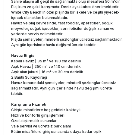
Sahile ulaşım alt geçit ile sağlanmakta olup mesafesi 50 m'dir.
Plaj kum ve çakıl karışımıdır. Deniz ayakkabısı önerilmektedir.
White City Beach'in özel plajında bir iskele ve çeşitli yiyecek-
içecek olanakları bulunmaktadır.
Havuz ve plaj çevresinde; fast foodlar, aperatifler, soğuk
meyveler, soğuk içecekler, serinleticiler değişik zaman ve
yerlerde servis edilmektedir.
Plajda şemsiyeler, minderli şezlonglar ücretsiz sağlanmaktadır.
Aynı gün içerisinde havlu değişimi ücrete tabidir.
Havuz Bilgisi
Kapalı Havuz | 35 m² ve 130 cm derinlik
Açık Havuz | 250 m² ve 140 cm derinlik
Açık alan jakuzi | 16 m² ve 30 cm derinlik
2 Bantlı Su Kaydırağı
Havuz kenarındaki şemsiyeler, minderli şezlonglar ücretsiz
sağlanmaktadır. Aynı gün içerisinde havlu değişimi ücrete
tabidir.
Karşılama Hizmeti
Girişte misafirlere hoş geldiniz kokteyli
Hızlı ve konforlu giriş işlemleri
Özel atıştırmalık sunumlar
Vale servisi ve ücretsiz park alanı
Bütün misafirlere giriş esnasında odaya kadar eşlik