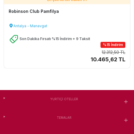
Robinson Club Pamfilya
Antalya - Manavgat
Son Dakika Fırsatı %15 İndirim + 9 Taksit
%15 İndirim
12.312,50 TL
10.465,62 TL
YURTIÇI OTELLER
TEMALAR