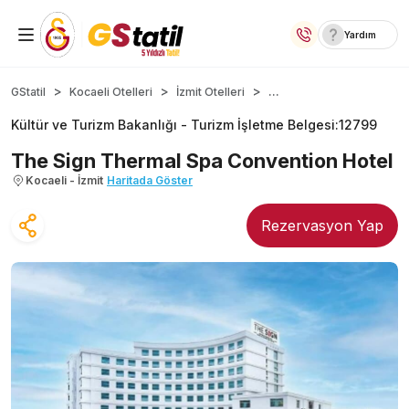
Yardım
Yurt İçi Oteller
...
GStatil
Kocaeli Otelleri
İzmit Otelleri
Kültür ve Turizm Bakanlığı -
Turizm İşletme Belgesi
:
12799
Temalı Oteller
The Sign Thermal Spa Convention Hotel
Kıbrıs Otelleri
Kocaeli - İzmit
Haritada Göster
Taraftar Otelleri
Rezervasyon Yap
Yurt Dışı Turlar