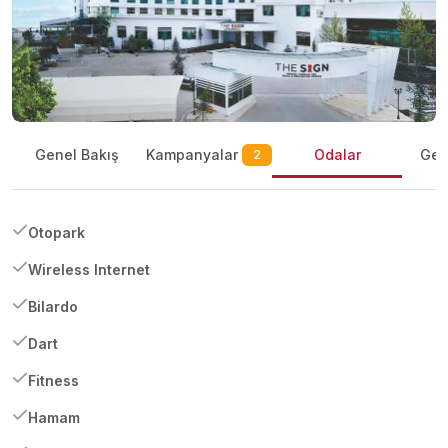
Kampanyalar
Genel Bakış
Odalar
Gene
2
Otopark
Wireless Internet
Bilardo
Dart
Fitness
Hamam