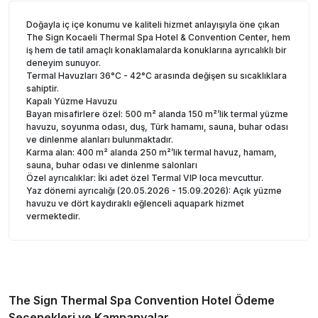
Doğayla iç içe konumu ve kaliteli hizmet anlayışıyla öne çıkan
The Sign Kocaeli Thermal Spa Hotel & Convention Center, hem
iş hem de tatil amaçlı konaklamalarda konuklarına ayrıcalıklı bir
deneyim sunuyor.
Termal Havuzları 36°C - 42°C arasında değişen su sıcaklıklara
sahiptir.
Kapalı Yüzme Havuzu
Bayan misafirlere özel: 500 m² alanda 150 m²’lik termal yüzme
havuzu, soyunma odası, duş, Türk hamamı, sauna, buhar odası
ve dinlenme alanları bulunmaktadır.
Karma alan: 400 m² alanda 250 m²’lik termal havuz, hamam,
sauna, buhar odası ve dinlenme salonları
Özel ayrıcalıklar: İki adet özel Termal VIP loca mevcuttur.
Yaz dönemi ayrıcalığı (20.05.2026 - 15.09.2026): Açık yüzme
havuzu ve dört kaydıraklı eğlenceli aquapark hizmet
vermektedir.
The Sign Thermal Spa Convention Hotel
Ödeme
Seçenekleri ve Kampanyalar