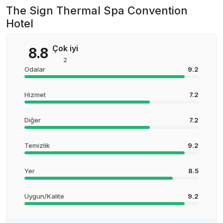
The Sign Thermal Spa Convention
Hotel
Çok iyi
8.8
2
Odalar
9.2
Hizmet
7.2
Diğer
7.2
Temizlik
9.2
Yer
8.5
Uygun/Kalite
9.2