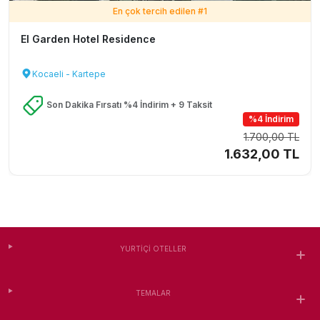
En çok tercih edilen #
1
El Garden Hotel Residence
Kocaeli - Kartepe
Son Dakika Fırsatı %4 İndirim + 9 Taksit
%4 İndirim
1.700,00 TL
1.632,00 TL
YURTIÇI OTELLER
TEMALAR