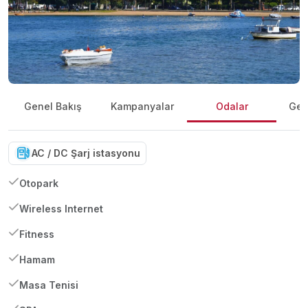
Genel Bakış
Kampanyalar
Odalar
Gene
AC / DC Şarj istasyonu
Otopark
Wireless Internet
Fitness
Hamam
Masa Tenisi