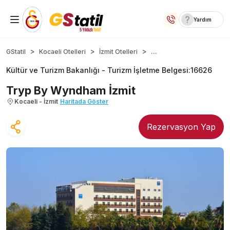
Yardım
Yurt İçi Oteller
...
GStatil
Kocaeli Otelleri
İzmit Otelleri
Kültür ve Turizm Bakanlığı -
Turizm İşletme Belgesi
:
16626
Temalı Oteller
Tryp By Wyndham İzmit
Kıbrıs Otelleri
Kocaeli - İzmit
Haritada Göster
Lansmana Özel Oteller
Rezervasyon Yap
Yurt Dışı Turlar