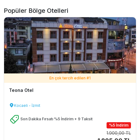
Popüler Bölge Otelleri
En çok tercih edilen #
1
Teona Otel
Kocaeli - İzmit
Son Dakika Fırsatı %5 İndirim + 9 Taksit
%5 İndirim
1.900,00 TL