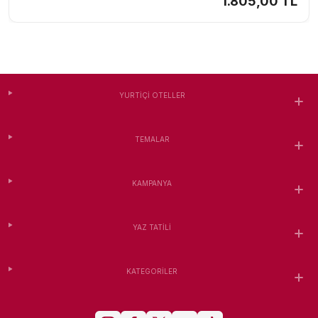
1.805,00 TL
YURTIÇI OTELLER
TEMALAR
KAMPANYA
YAZ TATILI
KATEGORILER