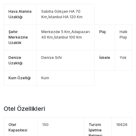
Hava Alanına
Sabiha Gökçen HA 70
Uzaklığı
Km,İstanbul HA 120 Km
Şehir
Merkezde 5 Km,Adapazarı
Plaj
Halk
Merkezine
40 Km,İstanbul 100 Km
Plajı
Uzaklık
Denize
Denize Sıfır
İskele
Yok
Uzaklığı
Kum Özelliği
Kum
Otel Özellikleri
Otel
150
Turizm
16626
Kapasitesi
İşletme
Belgesi