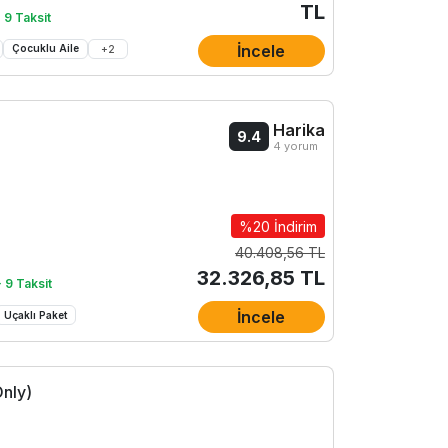
TL
 9 Taksit
İncele
Çocuklu Aile
+
2
Harika
9.4
4 yorum
%20 İndirim
40.408,56 TL
32.326,85 TL
 9 Taksit
İncele
Uçaklı Paket
Only)