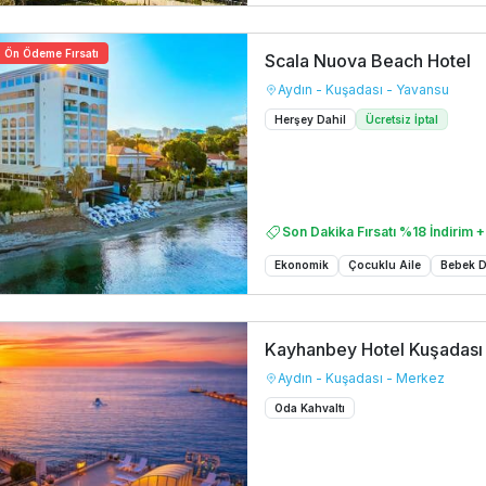
Ön Ödeme Fırsatı
Scala Nuova Beach Hotel
Aydın - Kuşadası - Yavansu
Herşey Dahil
Ücretsiz İptal
Son Dakika Fırsatı %18 İndirim +
Ekonomik
Çocuklu Aile
Bebek 
Kayhanbey Hotel Kuşadası
Aydın - Kuşadası - Merkez
Oda Kahvaltı