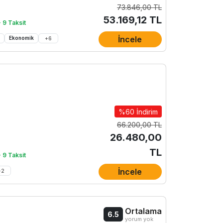
73.846,00 TL
53.169,12 TL
 9 Taksit
İncele
e
Ekonomik
+
6
%60 İndirim
66.200,00 TL
26.480,00
TL
 9 Taksit
İncele
+
2
Ortalama
6.5
yorum yok