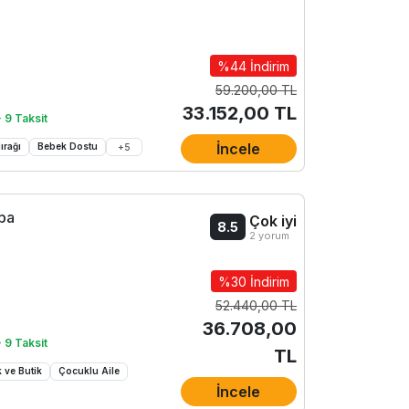
%44 İndirim
59.200,00 TL
33.152,00 TL
 9 Taksit
İncele
ırağı
Bebek Dostu
+
5
Spa
Çok iyi
8.5
2 yorum
%30 İndirim
52.440,00 TL
36.708,00
 9 Taksit
TL
 ve Butik
Çocuklu Aile
İncele