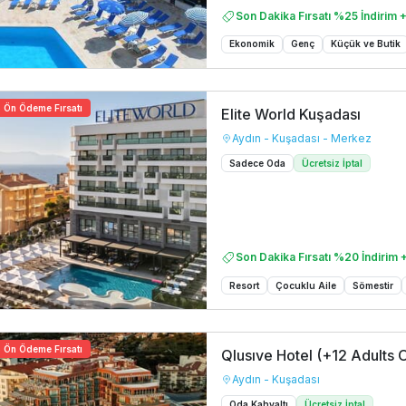
Son Dakika Fırsatı %25 İndirim +
Ekonomik
Genç
Küçük ve Butik
Ön Ödeme Fırsatı
Elite World Kuşadası
Aydın - Kuşadası - Merkez
Sadece Oda
Ücretsiz İptal
Son Dakika Fırsatı %20 İndirim +
Resort
Çocuklu Aile
Sömestir
Ön Ödeme Fırsatı
Qlusıve Hotel (+12 Adults 
Aydın - Kuşadası
Oda Kahvaltı
Ücretsiz İptal