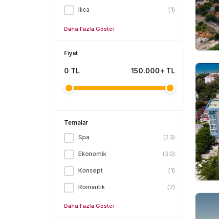
Ilıca
(
1
)
Daha Fazla Göster
Fiyat
0
TL
150.000+ TL
Temalar
Spa
(
23
)
Ekonomik
(
30
)
Konsept
(
1
)
Romantik
(
2
)
Daha Fazla Göster