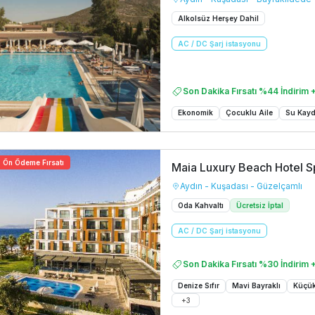
Alkolsüz Herşey Dahil
AC / DC Şarj istasyonu
Son Dakika Fırsatı %44 İndirim +
Ekonomik
Çocuklu Aile
Su Kayd
Ön Ödeme Fırsatı
Maia Luxury Beach Hotel 
Aydın - Kuşadası - Güzelçamlı
Oda Kahvaltı
Ücretsiz İptal
AC / DC Şarj istasyonu
Son Dakika Fırsatı %30 İndirim +
Denize Sıfır
Mavi Bayraklı
Küçük
+
3