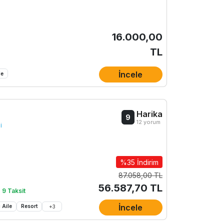
16.000,00
TL
İncele
le
Harika
9
12 yorum
i
%35 İndirim
87.058,00 TL
56.587,70 TL
 9 Taksit
İncele
 Aile
Resort
+
3