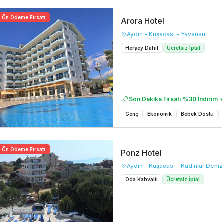
Ön Ödeme Fırsatı
Arora Hotel
Aydın - Kuşadası - Yavansu
Herşey Dahil
Ücretsiz İptal
Son Dakika Fırsatı %30 İndirim +
Genç
Ekonomik
Bebek Dostu
Ön Ödeme Fırsatı
Ponz Hotel
Aydın - Kuşadası - Kadınlar Deniz
Oda Kahvaltı
Ücretsiz İptal