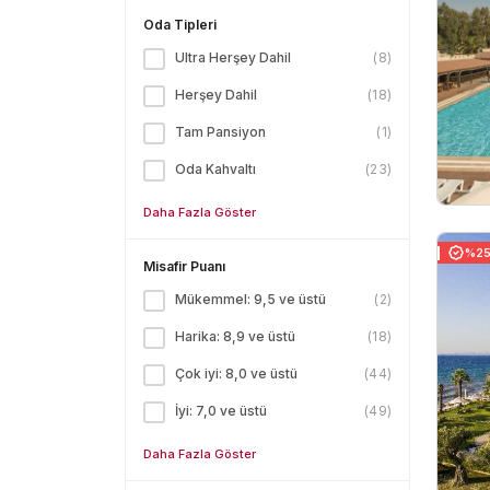
Oda Tipleri
Ultra Herşey Dahil
(
8
)
Herşey Dahil
(
18
)
Tam Pansiyon
(
1
)
Oda Kahvaltı
(
23
)
Daha Fazla Göster
%25 
Misafir Puanı
Mükemmel: 9,5 ve üstü
(
2
)
Harika: 8,9 ve üstü
(
18
)
Çok iyi: 8,0 ve üstü
(
44
)
İyi: 7,0 ve üstü
(
49
)
Daha Fazla Göster