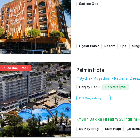
Sadece Oda
Uçaklı Paket
Resort
Spa
Sing
Ön Ödeme Fırsatı
Palmin Hotel
Aydın - Kuşadası - Kadınlar Deniz
Herşey Dahil
Ücretsiz İptal
DC Şarj istasyonu
Son Dakika Fırsatı %35 İndirim +
Su Kaydırağı
Kum Plajlı
Çocuklu