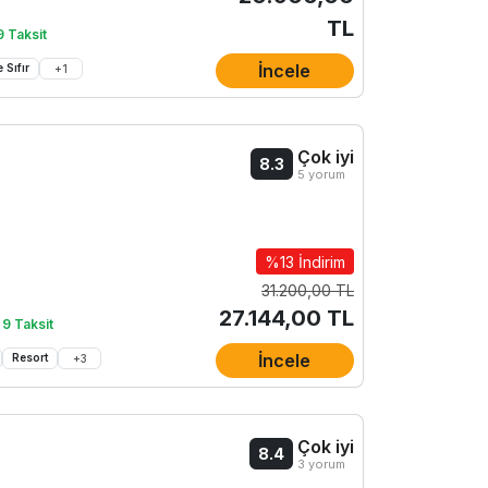
TL
9 Taksit
İncele
 Sıfır
+
1
Çok iyi
8.3
5 yorum
%13 İndirim
31.200,00 TL
27.144,00 TL
 9 Taksit
İncele
Resort
+
3
Çok iyi
8.4
3 yorum