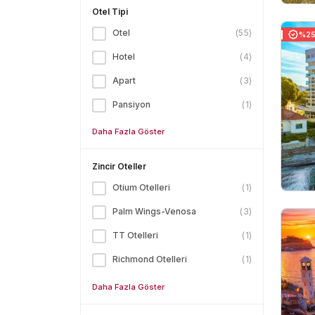
Otel Tipi
Otel
(
55
)
%25 
Hotel
(
4
)
Apart
(
3
)
Pansiyon
(
1
)
Daha Fazla Göster
Zincir Oteller
Otium Otelleri
(
1
)
Palm Wings-Venosa
(
3
)
TT Otelleri
(
1
)
Richmond Otelleri
(
1
)
Daha Fazla Göster