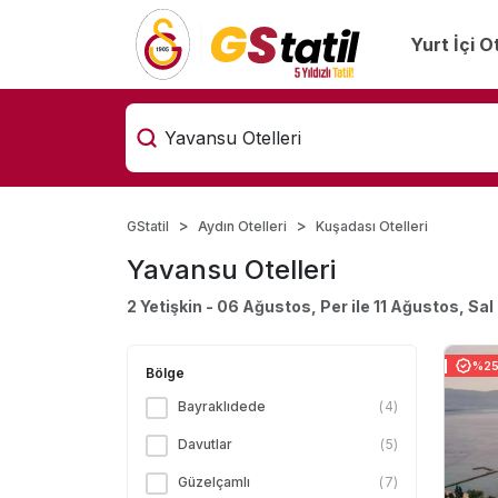
Yurt İçi O
GStatil
Aydın Otelleri
Kuşadası Otelleri
Yavansu Otelleri
2 Yetişkin - 06 Ağustos, Per ile 11 Ağustos, Sal
%25 
Bölge
Bayraklıdede
(
4
)
Davutlar
(
5
)
Güzelçamlı
(
7
)