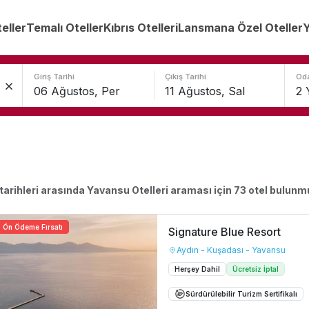
teller
Temalı Oteller
Kıbrıs Otelleri
Lansmana Özel Oteller
Y
Giriş Tarihi
Çıkış Tarihi
Oda
tarihleri arasında
Yavansu Otelleri
araması için
73
otel bulunm
Ön Ödeme Fırsatı
Signature Blue Resort
Aydın - Kuşadası - Yavansu
Herşey Dahil
Ücretsiz İptal
Sürdürülebilir Turizm Sertifikalı