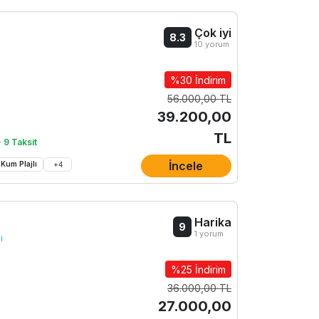
Çok iyi
8.3
10 yorum
%30 İndirim
56.000,00 TL
39.200,00
TL
 9 Taksit
İncele
Kum Plajlı
+
4
Harika
9
1 yorum
i
%25 İndirim
36.000,00 TL
27.000,00