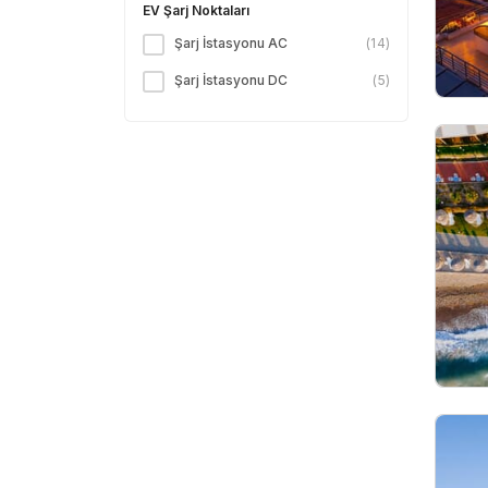
EV Şarj Noktaları
Şarj İstasyonu AC
(
14
)
Şarj İstasyonu DC
(
5
)