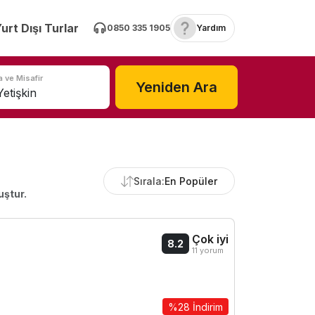
urt Dışı Turlar
0850 335 1905
Yardım
 ve Misafir
Yeniden Ara
Sırala:
En Popüler
uştur.
Çok iyi
8.2
11 yorum
%28 İndirim