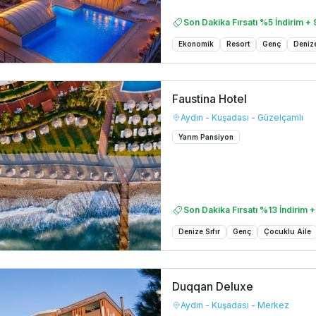
Son Dakika Fırsatı %5 İndirim + 
Ekonomik
Resort
Genç
Denize
Faustina Hotel
Aydın - Kuşadası - Güzelçamlı
Yarım Pansiyon
Son Dakika Fırsatı %13 İndirim +
Denize Sıfır
Genç
Çocuklu Aile
Duqqan Deluxe
Aydın - Kuşadası - Merkez